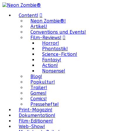
Content!
Neon Zombie®!
Artikel!
Conventions und Events!
Film-Reviews!
Horror!
Phantastik!
Science-Fiction!
Fantasy!
Action!
Nonsense!
Blog!
Popkultur!
Trailer!
Games!
Comics!
Pressehefte!
Print-Magazin!
Dokumentation!
Film-Editionen!
Web-Show!