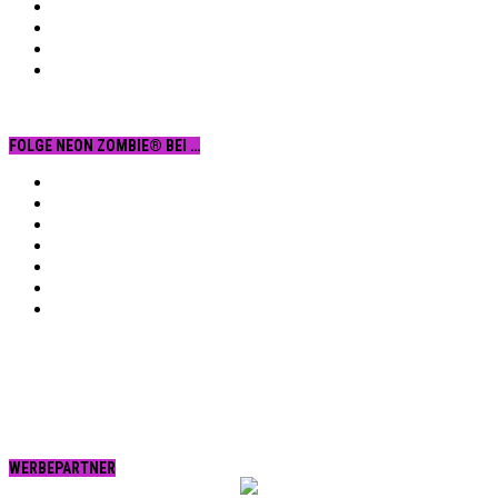
FOLGE NEON ZOMBIE® BEI …
Facebook
YouTube
Instagram
Vimeo
Twitter
tumblr.
RSS
WERBEPARTNER