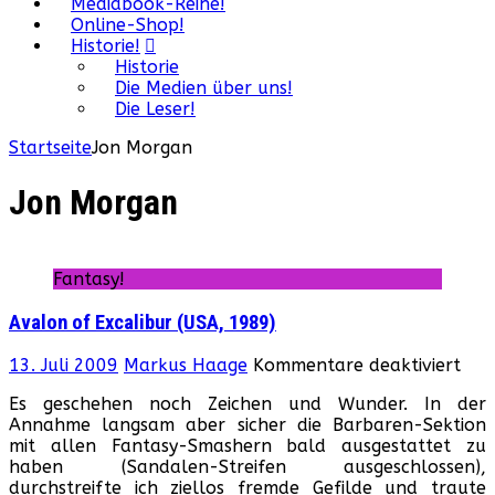
Mediabook-Reihe!
Online-Shop!
Historie!
Historie
Die Medien über uns!
Die Leser!
Startseite
Jon Morgan
Jon Morgan
Fantasy!
Avalon of Excalibur (USA, 1989)
für
13. Juli 2009
Markus Haage
Kommentare deaktiviert
Ava
Es geschehen noch Zeichen und Wunder. In der
of
Annahme langsam aber sicher die Barbaren-Sektion
Exca
mit allen Fantasy-Smashern bald ausgestattet zu
(US
haben (Sandalen-Streifen ausgeschlossen),
198
durchstreifte ich ziellos fremde Gefilde und traute