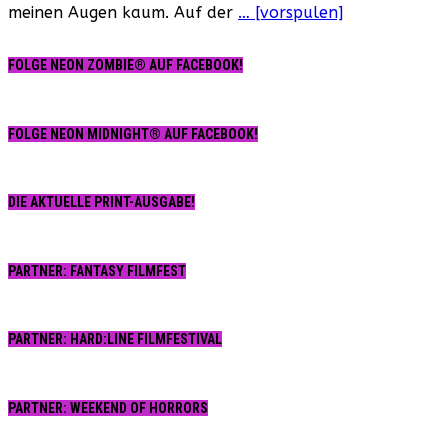
meinen Augen kaum. Auf der
… [vorspulen]
FOLGE NEON ZOMBIE® AUF FACEBOOK!
FOLGE NEON MIDNIGHT® AUF FACEBOOK!
DIE AKTUELLE PRINT-AUSGABE!
PARTNER: FANTASY FILMFEST
PARTNER: HARD:LINE FILMFESTIVAL
PARTNER: WEEKEND OF HORRORS