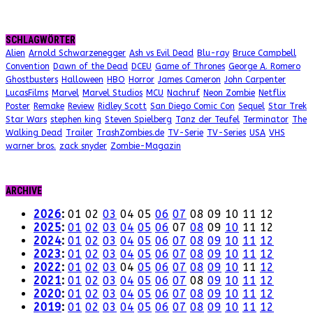
SCHLAGWÖRTER
Alien
Arnold Schwarzenegger
Ash vs Evil Dead
Blu-ray
Bruce Campbell
Convention
Dawn of the Dead
DCEU
Game of Thrones
George A. Romero
Ghostbusters
Halloween
HBO
Horror
James Cameron
John Carpenter
LucasFilms
Marvel
Marvel Studios
MCU
Nachruf
Neon Zombie
Netflix
Poster
Remake
Review
Ridley Scott
San Diego Comic Con
Sequel
Star Trek
Star Wars
stephen king
Steven Spielberg
Tanz der Teufel
Terminator
The
Walking Dead
Trailer
TrashZombies.de
TV-Serie
TV-Series
USA
VHS
warner bros.
zack snyder
Zombie-Magazin
ARCHIVE
2026
:
01
02
03
04
05
06
07
08
09
10
11
12
2025
:
01
02
03
04
05
06
07
08
09
10
11
12
2024
:
01
02
03
04
05
06
07
08
09
10
11
12
2023
:
01
02
03
04
05
06
07
08
09
10
11
12
2022
:
01
02
03
04
05
06
07
08
09
10
11
12
2021
:
01
02
03
04
05
06
07
08
09
10
11
12
2020
:
01
02
03
04
05
06
07
08
09
10
11
12
2019
:
01
02
03
04
05
06
07
08
09
10
11
12