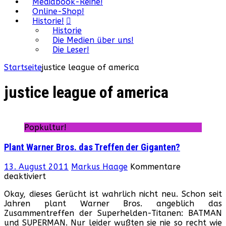
Mediabook-Reihe!
Online-Shop!
Historie!
Historie
Die Medien über uns!
Die Leser!
Startseite
justice league of america
justice league of america
Popkultur!
Plant Warner Bros. das Treffen der Giganten?
13. August 2011
Markus Haage
Kommentare
für
deaktiviert
Plant
Okay, dieses Gerücht ist wahrlich nicht neu. Schon seit
Warner
Jahren plant Warner Bros. angeblich das
Bros.
Zusammentreffen der Superhelden-Titanen: BATMAN
das
und SUPERMAN. Nur leider wußten sie nie so recht wie
Treffen