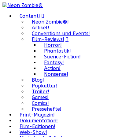
Content!
Neon Zombie®!
Artikel!
Conventions und Events!
Film-Reviews!
Horror!
Phantastik!
Science-Fiction!
Fantasy!
Action!
Nonsense!
Blog!
Popkultur!
Trailer!
Games!
Comics!
Pressehefte!
Print-Magazin!
Dokumentation!
Film-Editionen!
Web-Show!