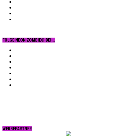
FOLGE NEON ZOMBIE® BEI …
Facebook
YouTube
Instagram
Vimeo
Twitter
tumblr.
RSS
WERBEPARTNER