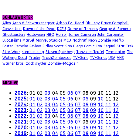
SCHLAGWÖRTER
Alien
Arnold Schwarzenegger
Ash vs Evil Dead
Blu-ray
Bruce Campbell
Convention
Dawn of the Dead
DCEU
Game of Thrones
George A. Romero
Ghostbusters
Halloween
HBO
Horror
James Cameron
John Carpenter
LucasFilms
Marvel
Marvel Studios
MCU
Nachruf
Neon Zombie
Netflix
Poster
Remake
Review
Ridley Scott
San Diego Comic Con
Sequel
Star Trek
Star Wars
stephen king
Steven Spielberg
Tanz der Teufel
Terminator
The
Walking Dead
Trailer
TrashZombies.de
TV-Serie
TV-Series
USA
VHS
warner bros.
zack snyder
Zombie-Magazin
ARCHIVE
2026
:
01
02
03
04
05
06
07
08
09
10
11
12
2025
:
01
02
03
04
05
06
07
08
09
10
11
12
2024
:
01
02
03
04
05
06
07
08
09
10
11
12
2023
:
01
02
03
04
05
06
07
08
09
10
11
12
2022
:
01
02
03
04
05
06
07
08
09
10
11
12
2021
:
01
02
03
04
05
06
07
08
09
10
11
12
2020
:
01
02
03
04
05
06
07
08
09
10
11
12
2019
:
01
02
03
04
05
06
07
08
09
10
11
12