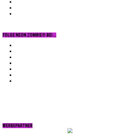
FOLGE NEON ZOMBIE® BEI …
Facebook
YouTube
Instagram
Vimeo
Twitter
tumblr.
RSS
WERBEPARTNER