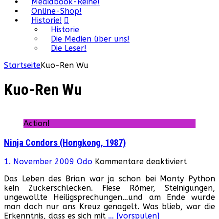
Mediabook-Reihe!
Online-Shop!
Historie!
Historie
Die Medien über uns!
Die Leser!
Startseite
Kuo-Ren Wu
Kuo-Ren Wu
Action!
Ninja Condors (Hongkong, 1987)
für
1. November 2009
Odo
Kommentare deaktiviert
Ninja
Das Leben des Brian war ja schon bei Monty Python
Condors
kein Zuckerschlecken. Fiese Römer, Steinigungen,
(Hongko
ungewollte Heiligsprechungen…und am Ende wurde
1987)
man doch nur ans Kreuz genagelt. Was blieb, war die
Erkenntnis, dass es sich mit
… [vorspulen]