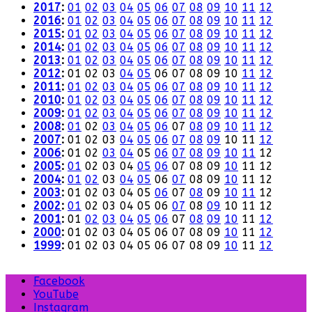
2017
:
01
02
03
04
05
06
07
08
09
10
11
12
2016
:
01
02
03
04
05
06
07
08
09
10
11
12
2015
:
01
02
03
04
05
06
07
08
09
10
11
12
2014
:
01
02
03
04
05
06
07
08
09
10
11
12
2013
:
01
02
03
04
05
06
07
08
09
10
11
12
2012
:
01
02
03
04
05
06
07
08
09
10
11
12
2011
:
01
02
03
04
05
06
07
08
09
10
11
12
2010
:
01
02
03
04
05
06
07
08
09
10
11
12
2009
:
01
02
03
04
05
06
07
08
09
10
11
12
2008
:
01
02
03
04
05
06
07
08
09
10
11
12
2007
:
01
02
03
04
05
06
07
08
09
10
11
12
2006
:
01
02
03
04
05
06
07
08
09
10
11
12
2005
:
01
02
03
04
05
06
07
08
09
10
11
12
2004
:
01
02
03
04
05
06
07
08
09
10
11
12
2003
:
01
02
03
04
05
06
07
08
09
10
11
12
2002
:
01
02
03
04
05
06
07
08
09
10
11
12
2001
:
01
02
03
04
05
06
07
08
09
10
11
12
2000
:
01
02
03
04
05
06
07
08
09
10
11
12
1999
:
01
02
03
04
05
06
07
08
09
10
11
12
Facebook
YouTube
Instagram