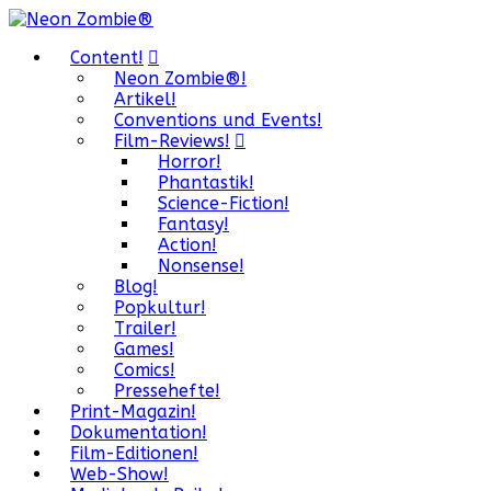
Content!
Neon Zombie®!
Artikel!
Conventions und Events!
Film-Reviews!
Horror!
Phantastik!
Science-Fiction!
Fantasy!
Action!
Nonsense!
Blog!
Popkultur!
Trailer!
Games!
Comics!
Pressehefte!
Print-Magazin!
Dokumentation!
Film-Editionen!
Web-Show!