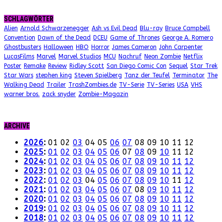
SCHLAGWÖRTER
Alien
Arnold Schwarzenegger
Ash vs Evil Dead
Blu-ray
Bruce Campbell
Convention
Dawn of the Dead
DCEU
Game of Thrones
George A. Romero
Ghostbusters
Halloween
HBO
Horror
James Cameron
John Carpenter
LucasFilms
Marvel
Marvel Studios
MCU
Nachruf
Neon Zombie
Netflix
Poster
Remake
Review
Ridley Scott
San Diego Comic Con
Sequel
Star Trek
Star Wars
stephen king
Steven Spielberg
Tanz der Teufel
Terminator
The
Walking Dead
Trailer
TrashZombies.de
TV-Serie
TV-Series
USA
VHS
warner bros.
zack snyder
Zombie-Magazin
ARCHIVE
2026
:
01
02
03
04
05
06
07
08
09
10
11
12
2025
:
01
02
03
04
05
06
07
08
09
10
11
12
2024
:
01
02
03
04
05
06
07
08
09
10
11
12
2023
:
01
02
03
04
05
06
07
08
09
10
11
12
2022
:
01
02
03
04
05
06
07
08
09
10
11
12
2021
:
01
02
03
04
05
06
07
08
09
10
11
12
2020
:
01
02
03
04
05
06
07
08
09
10
11
12
2019
:
01
02
03
04
05
06
07
08
09
10
11
12
2018
:
01
02
03
04
05
06
07
08
09
10
11
12