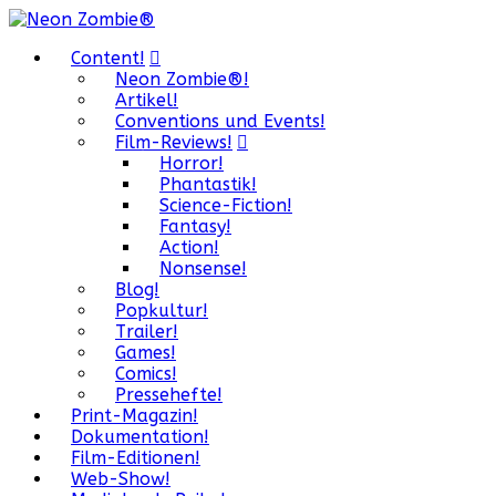
Content!
Neon Zombie®!
Artikel!
Conventions und Events!
Film-Reviews!
Horror!
Phantastik!
Science-Fiction!
Fantasy!
Action!
Nonsense!
Blog!
Popkultur!
Trailer!
Games!
Comics!
Pressehefte!
Print-Magazin!
Dokumentation!
Film-Editionen!
Web-Show!