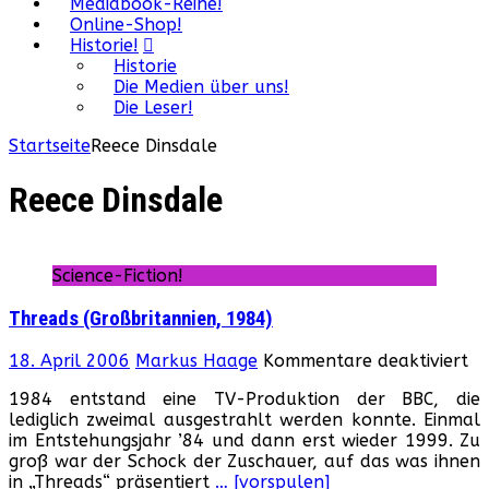
Mediabook-Reihe!
Online-Shop!
Historie!
Historie
Die Medien über uns!
Die Leser!
Startseite
Reece Dinsdale
Reece Dinsdale
Science-Fiction!
Threads (Großbritannien, 1984)
fü
18. April 2006
Markus Haage
Kommentare deaktiviert
Th
1984 entstand eine TV-Produktion der BBC, die
(G
lediglich zweimal ausgestrahlt werden konnte. Einmal
19
im Entstehungsjahr ’84 und dann erst wieder 1999. Zu
groß war der Schock der Zuschauer, auf das was ihnen
in „Threads“ präsentiert
… [vorspulen]