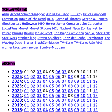
SCHLAGWÖRTER
Alien
Arnold Schwarzenegger
Ash vs Evil Dead
Blu-ray
Bruce Campbell
Convention
Dawn of the Dead
DCEU
Game of Thrones
George A. Romero
Ghostbusters
Halloween
HBO
Horror
James Cameron
John Carpenter
LucasFilms
Marvel
Marvel Studios
MCU
Nachruf
Neon Zombie
Netflix
Poster
Remake
Review
Ridley Scott
San Diego Comic Con
Sequel
Star Trek
Star Wars
stephen king
Steven Spielberg
Tanz der Teufel
Terminator
The
Walking Dead
Trailer
TrashZombies.de
TV-Serie
TV-Series
USA
VHS
warner bros.
zack snyder
Zombie-Magazin
ARCHIVE
2026
:
01
02
03
04
05
06
07
08
09
10
11
12
2025
:
01
02
03
04
05
06
07
08
09
10
11
12
2024
:
01
02
03
04
05
06
07
08
09
10
11
12
2023
:
01
02
03
04
05
06
07
08
09
10
11
12
2022
:
01
02
03
04
05
06
07
08
09
10
11
12
2021
:
01
02
03
04
05
06
07
08
09
10
11
12
2020
:
01
02
03
04
05
06
07
08
09
10
11
12
2019
:
01
02
03
04
05
06
07
08
09
10
11
12
2018
:
01
02
03
04
05
06
07
08
09
10
11
12