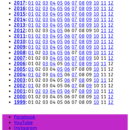
2017
:
01
02
03
04
05
06
07
08
09
10
11
12
2016
:
01
02
03
04
05
06
07
08
09
10
11
12
2015
:
01
02
03
04
05
06
07
08
09
10
11
12
2014
:
01
02
03
04
05
06
07
08
09
10
11
12
2013
:
01
02
03
04
05
06
07
08
09
10
11
12
2012
:
01
02
03
04
05
06
07
08
09
10
11
12
2011
:
01
02
03
04
05
06
07
08
09
10
11
12
2010
:
01
02
03
04
05
06
07
08
09
10
11
12
2009
:
01
02
03
04
05
06
07
08
09
10
11
12
2008
:
01
02
03
04
05
06
07
08
09
10
11
12
2007
:
01
02
03
04
05
06
07
08
09
10
11
12
2006
:
01
02
03
04
05
06
07
08
09
10
11
12
2005
:
01
02
03
04
05
06
07
08
09
10
11
12
2004
:
01
02
03
04
05
06
07
08
09
10
11
12
2003
:
01
02
03
04
05
06
07
08
09
10
11
12
2002
:
01
02
03
04
05
06
07
08
09
10
11
12
2001
:
01
02
03
04
05
06
07
08
09
10
11
12
2000
:
01
02
03
04
05
06
07
08
09
10
11
12
1999
:
01
02
03
04
05
06
07
08
09
10
11
12
Facebook
YouTube
Instagram