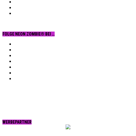
FOLGE NEON ZOMBIE® BEI …
Facebook
YouTube
Instagram
Vimeo
Twitter
tumblr.
RSS
WERBEPARTNER