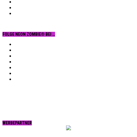
FOLGE NEON ZOMBIE® BEI …
Facebook
YouTube
Instagram
Vimeo
Twitter
tumblr.
RSS
WERBEPARTNER