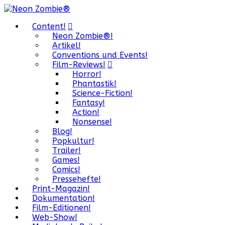
Content!
Neon Zombie®!
Artikel!
Conventions und Events!
Film-Reviews!
Horror!
Phantastik!
Science-Fiction!
Fantasy!
Action!
Nonsense!
Blog!
Popkultur!
Trailer!
Games!
Comics!
Pressehefte!
Print-Magazin!
Dokumentation!
Film-Editionen!
Web-Show!