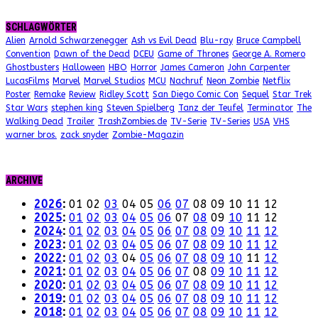
SCHLAGWÖRTER
Alien
Arnold Schwarzenegger
Ash vs Evil Dead
Blu-ray
Bruce Campbell
Convention
Dawn of the Dead
DCEU
Game of Thrones
George A. Romero
Ghostbusters
Halloween
HBO
Horror
James Cameron
John Carpenter
LucasFilms
Marvel
Marvel Studios
MCU
Nachruf
Neon Zombie
Netflix
Poster
Remake
Review
Ridley Scott
San Diego Comic Con
Sequel
Star Trek
Star Wars
stephen king
Steven Spielberg
Tanz der Teufel
Terminator
The
Walking Dead
Trailer
TrashZombies.de
TV-Serie
TV-Series
USA
VHS
warner bros.
zack snyder
Zombie-Magazin
ARCHIVE
2026
:
01
02
03
04
05
06
07
08
09
10
11
12
2025
:
01
02
03
04
05
06
07
08
09
10
11
12
2024
:
01
02
03
04
05
06
07
08
09
10
11
12
2023
:
01
02
03
04
05
06
07
08
09
10
11
12
2022
:
01
02
03
04
05
06
07
08
09
10
11
12
2021
:
01
02
03
04
05
06
07
08
09
10
11
12
2020
:
01
02
03
04
05
06
07
08
09
10
11
12
2019
:
01
02
03
04
05
06
07
08
09
10
11
12
2018
:
01
02
03
04
05
06
07
08
09
10
11
12