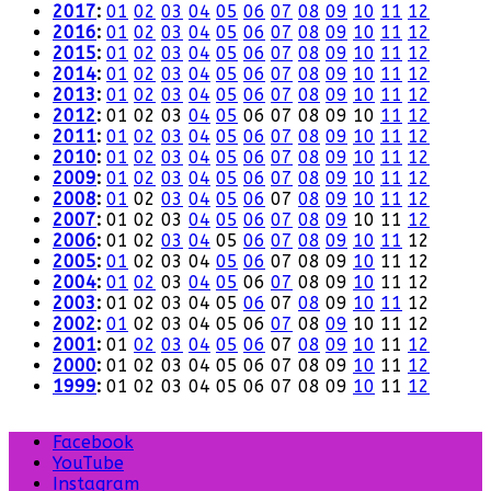
2017
:
01
02
03
04
05
06
07
08
09
10
11
12
2016
:
01
02
03
04
05
06
07
08
09
10
11
12
2015
:
01
02
03
04
05
06
07
08
09
10
11
12
2014
:
01
02
03
04
05
06
07
08
09
10
11
12
2013
:
01
02
03
04
05
06
07
08
09
10
11
12
2012
:
01
02
03
04
05
06
07
08
09
10
11
12
2011
:
01
02
03
04
05
06
07
08
09
10
11
12
2010
:
01
02
03
04
05
06
07
08
09
10
11
12
2009
:
01
02
03
04
05
06
07
08
09
10
11
12
2008
:
01
02
03
04
05
06
07
08
09
10
11
12
2007
:
01
02
03
04
05
06
07
08
09
10
11
12
2006
:
01
02
03
04
05
06
07
08
09
10
11
12
2005
:
01
02
03
04
05
06
07
08
09
10
11
12
2004
:
01
02
03
04
05
06
07
08
09
10
11
12
2003
:
01
02
03
04
05
06
07
08
09
10
11
12
2002
:
01
02
03
04
05
06
07
08
09
10
11
12
2001
:
01
02
03
04
05
06
07
08
09
10
11
12
2000
:
01
02
03
04
05
06
07
08
09
10
11
12
1999
:
01
02
03
04
05
06
07
08
09
10
11
12
Facebook
YouTube
Instagram