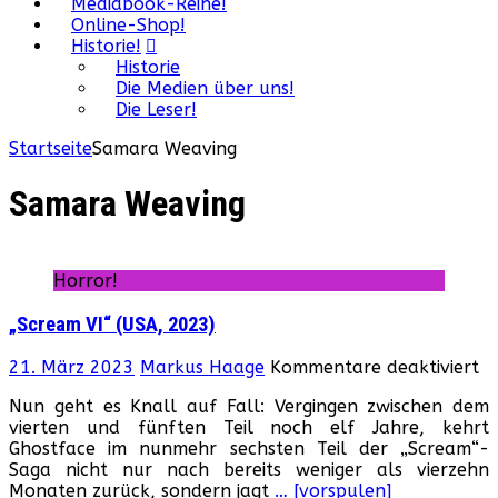
Mediabook-Reihe!
Online-Shop!
Historie!
Historie
Die Medien über uns!
Die Leser!
Startseite
Samara Weaving
Samara Weaving
Horror!
„Scream VI“ (USA, 2023)
fü
21. März 2023
Markus Haage
Kommentare deaktiviert
„
Nun geht es Knall auf Fall: Vergingen zwischen dem
VI
vierten und fünften Teil noch elf Jahre, kehrt
(U
Ghostface im nunmehr sechsten Teil der „Scream“-
20
Saga nicht nur nach bereits weniger als vierzehn
Monaten zurück, sondern jagt
… [vorspulen]