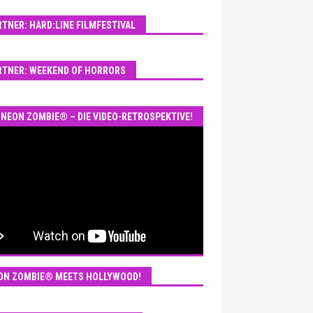
RTNER: HARD:LINE FILMFESTIVAL
RTNER: WEEKEND OF HORRORS
NEON ZOMBIE® – DIE VIDEO-RETROSPEKTIVE!
ON ZOMBIE® MEETS HOLLYWOOD!