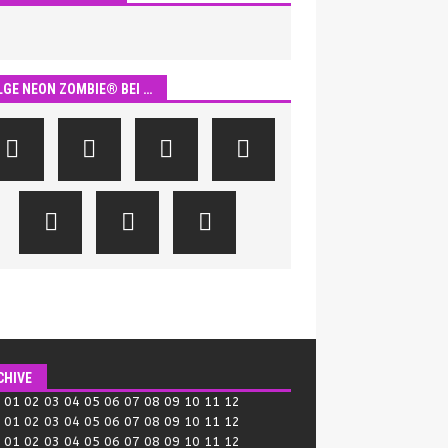
LGE NEON ZOMBIE® BEI …
CHIVE
:
01
02
03
04
05
06
07
08
09
10
11
12
:
01
02
03
04
05
06
07
08
09
10
11
12
:
01
02
03
04
05
06
07
08
09
10
11
12