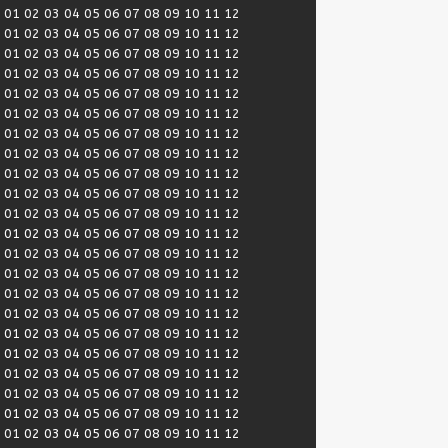
:
01
02
03
04
05
06
07
08
09
10
11
12
:
01
02
03
04
05
06
07
08
09
10
11
12
:
01
02
03
04
05
06
07
08
09
10
11
12
:
01
02
03
04
05
06
07
08
09
10
11
12
:
01
02
03
04
05
06
07
08
09
10
11
12
:
01
02
03
04
05
06
07
08
09
10
11
12
:
01
02
03
04
05
06
07
08
09
10
11
12
:
01
02
03
04
05
06
07
08
09
10
11
12
:
01
02
03
04
05
06
07
08
09
10
11
12
:
01
02
03
04
05
06
07
08
09
10
11
12
:
01
02
03
04
05
06
07
08
09
10
11
12
:
01
02
03
04
05
06
07
08
09
10
11
12
:
01
02
03
04
05
06
07
08
09
10
11
12
:
01
02
03
04
05
06
07
08
09
10
11
12
:
01
02
03
04
05
06
07
08
09
10
11
12
:
01
02
03
04
05
06
07
08
09
10
11
12
:
01
02
03
04
05
06
07
08
09
10
11
12
:
01
02
03
04
05
06
07
08
09
10
11
12
:
01
02
03
04
05
06
07
08
09
10
11
12
:
01
02
03
04
05
06
07
08
09
10
11
12
:
01
02
03
04
05
06
07
08
09
10
11
12
:
01
02
03
04
05
06
07
08
09
10
11
12