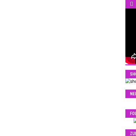
SH
NE
FO
ZU