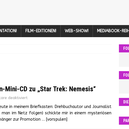
NTATION!
FILM-EDITIONEN!
WEB-SHOW!
MEDIABOOK-REIH
FO
FO
on-Mini-CD zu „Star Trek: Nemesis“
re deaktiviert
DI
heute in meinem Briefkasten: Drehbuchautor und Journalist
 man im Netz folgen) schickte mir in einem mysteriösen
hänger zur Promotion
… [vorspulen]
PA