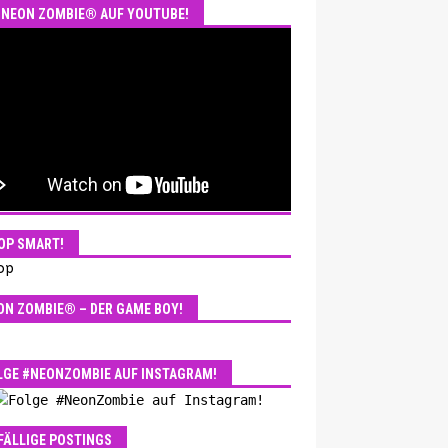
NEON ZOMBIE® AUF YOUTUBE!
OP SMART!
ON ZOMBIE® – DER GAME BOY!
LGE #NEONZOMBIE AUF INSTAGRAM!
FÄLLIGE POSTINGS