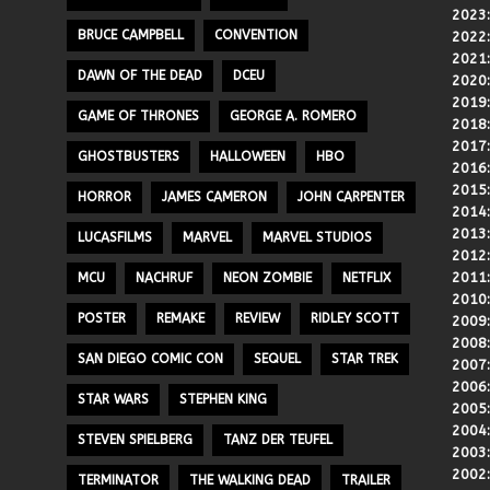
2023
BRUCE CAMPBELL
CONVENTION
2022
2021
DAWN OF THE DEAD
DCEU
2020
2019
GAME OF THRONES
GEORGE A. ROMERO
2018
2017
GHOSTBUSTERS
HALLOWEEN
HBO
2016
2015
HORROR
JAMES CAMERON
JOHN CARPENTER
2014
2013
LUCASFILMS
MARVEL
MARVEL STUDIOS
2012
2011
MCU
NACHRUF
NEON ZOMBIE
NETFLIX
2010
POSTER
REMAKE
REVIEW
RIDLEY SCOTT
2009
2008
SAN DIEGO COMIC CON
SEQUEL
STAR TREK
2007
2006
STAR WARS
STEPHEN KING
2005
2004
STEVEN SPIELBERG
TANZ DER TEUFEL
2003
2002
TERMINATOR
THE WALKING DEAD
TRAILER