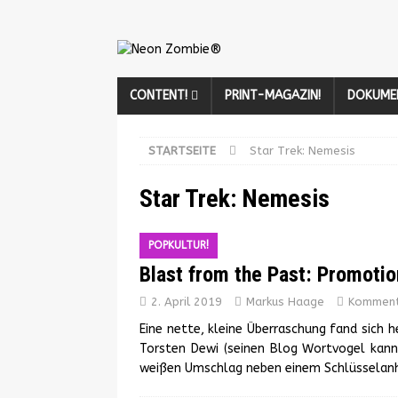
CONTENT!
PRINT-MAGAZIN!
DOKUME
STARTSEITE
Star Trek: Nemesis
Star Trek: Nemesis
POPKULTUR!
Blast from the Past: Promoti
2. April 2019
Markus Haage
Kommenta
Eine nette, kleine Überraschung fand sich 
Torsten Dewi (seinen Blog Wortvogel kann
weißen Umschlag neben einem Schlüsselan