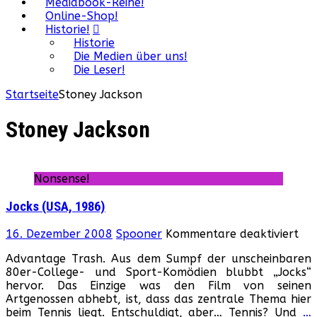
Mediabook-Reihe!
Online-Shop!
Historie!
Historie
Die Medien über uns!
Die Leser!
Startseite
Stoney Jackson
Stoney Jackson
Nonsense!
Jocks (USA, 1986)
für
16. Dezember 2008
Spooner
Kommentare deaktiviert
Joc
Advantage Trash. Aus dem Sumpf der unscheinbaren
(US
80er-College- und Sport-Komödien blubbt „Jocks“
198
hervor. Das Einzige was den Film von seinen
Artgenossen abhebt, ist, dass das zentrale Thema hier
beim Tennis liegt. Entschuldigt, aber… Tennis? Und
…