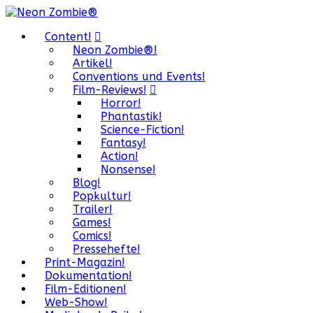
Content!
Neon Zombie®!
Artikel!
Conventions und Events!
Film-Reviews!
Horror!
Phantastik!
Science-Fiction!
Fantasy!
Action!
Nonsense!
Blog!
Popkultur!
Trailer!
Games!
Comics!
Pressehefte!
Print-Magazin!
Dokumentation!
Film-Editionen!
Web-Show!