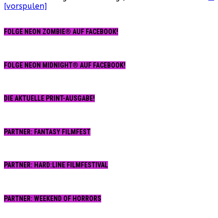
[vorspulen]
FOLGE NEON ZOMBIE® AUF FACEBOOK!
FOLGE NEON MIDNIGHT® AUF FACEBOOK!
DIE AKTUELLE PRINT-AUSGABE!
PARTNER: FANTASY FILMFEST
PARTNER: HARD:LINE FILMFESTIVAL
PARTNER: WEEKEND OF HORRORS