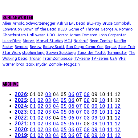
SCHLAGWÖRTER
Alien
Arnold Schwarzenegger
Ash vs Evil Dead
Blu-ray
Bruce Campbell
Convention
Dawn of the Dead
DCEU
Game of Thrones
George A. Romero
Ghostbusters
Halloween
HBO
Horror
James Cameron
John Carpenter
LucasFilms
Marvel
Marvel Studios
MCU
Nachruf
Neon Zombie
Netflix
Poster
Remake
Review
Ridley Scott
San Diego Comic Con
Sequel
Star Trek
Star Wars
stephen king
Steven Spielberg
Tanz der Teufel
Terminator
The
Walking Dead
Trailer
TrashZombies.de
TV-Serie
TV-Series
USA
VHS
warner bros.
zack snyder
Zombie-Magazin
ARCHIVE
2026
:
01
02
03
04
05
06
07
08
09
10
11
12
2025
:
01
02
03
04
05
06
07
08
09
10
11
12
2024
:
01
02
03
04
05
06
07
08
09
10
11
12
2023
:
01
02
03
04
05
06
07
08
09
10
11
12
2022
:
01
02
03
04
05
06
07
08
09
10
11
12
2021
:
01
02
03
04
05
06
07
08
09
10
11
12
2020
:
01
02
03
04
05
06
07
08
09
10
11
12
2019
:
01
02
03
04
05
06
07
08
09
10
11
12