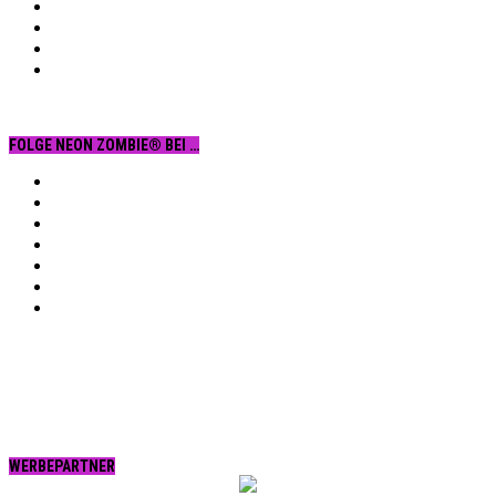
FOLGE NEON ZOMBIE® BEI …
Facebook
YouTube
Instagram
Vimeo
Twitter
tumblr.
RSS
WERBEPARTNER