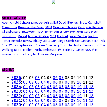
SCHLAGWÖRTER
Alien
Arnold Schwarzenegger
Ash vs Evil Dead
Blu-ray
Bruce Campbell
Convention
Dawn of the Dead
DCEU
Game of Thrones
George A. Romero
Ghostbusters
Halloween
HBO
Horror
James Cameron
John Carpenter
LucasFilms
Marvel
Marvel Studios
MCU
Nachruf
Neon Zombie
Netflix
Poster
Remake
Review
Ridley Scott
San Diego Comic Con
Sequel
Star Trek
Star Wars
stephen king
Steven Spielberg
Tanz der Teufel
Terminator
The
Walking Dead
Trailer
TrashZombies.de
TV-Serie
TV-Series
USA
VHS
warner bros.
zack snyder
Zombie-Magazin
ARCHIVE
2026
:
01
02
03
04
05
06
07
08
09
10
11
12
2025
:
01
02
03
04
05
06
07
08
09
10
11
12
2024
:
01
02
03
04
05
06
07
08
09
10
11
12
2023
:
01
02
03
04
05
06
07
08
09
10
11
12
2022
:
01
02
03
04
05
06
07
08
09
10
11
12
2021
:
01
02
03
04
05
06
07
08
09
10
11
12
2020
:
01
02
03
04
05
06
07
08
09
10
11
12