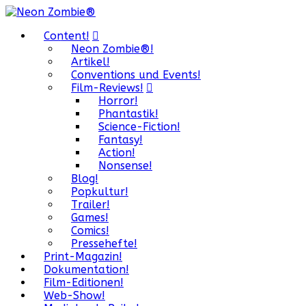
Content!
Neon Zombie®!
Artikel!
Conventions und Events!
Film-Reviews!
Horror!
Phantastik!
Science-Fiction!
Fantasy!
Action!
Nonsense!
Blog!
Popkultur!
Trailer!
Games!
Comics!
Pressehefte!
Print-Magazin!
Dokumentation!
Film-Editionen!
Web-Show!