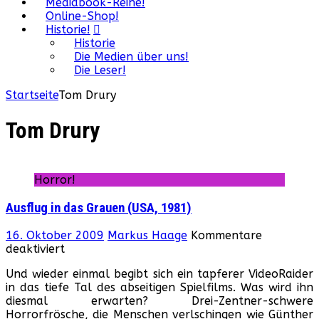
Mediabook-Reihe!
Online-Shop!
Historie!
Historie
Die Medien über uns!
Die Leser!
Startseite
Tom Drury
Tom Drury
Horror!
Ausflug in das Grauen (USA, 1981)
16. Oktober 2009
Markus Haage
Kommentare
für
deaktiviert
Ausflug
Und wieder einmal begibt sich ein tapferer VideoRaider
in
in das tiefe Tal des abseitigen Spielfilms. Was wird ihn
das
diesmal erwarten? Drei-Zentner-schwere
Grauen
Horrorfrösche, die Menschen verlschingen wie Günther
(USA,