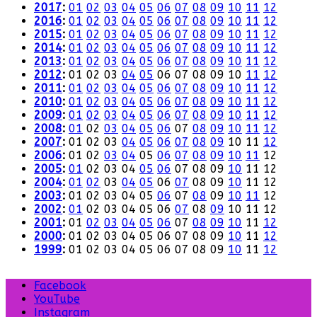
2017
:
01
02
03
04
05
06
07
08
09
10
11
12
2016
:
01
02
03
04
05
06
07
08
09
10
11
12
2015
:
01
02
03
04
05
06
07
08
09
10
11
12
2014
:
01
02
03
04
05
06
07
08
09
10
11
12
2013
:
01
02
03
04
05
06
07
08
09
10
11
12
2012
:
01
02
03
04
05
06
07
08
09
10
11
12
2011
:
01
02
03
04
05
06
07
08
09
10
11
12
2010
:
01
02
03
04
05
06
07
08
09
10
11
12
2009
:
01
02
03
04
05
06
07
08
09
10
11
12
2008
:
01
02
03
04
05
06
07
08
09
10
11
12
2007
:
01
02
03
04
05
06
07
08
09
10
11
12
2006
:
01
02
03
04
05
06
07
08
09
10
11
12
2005
:
01
02
03
04
05
06
07
08
09
10
11
12
2004
:
01
02
03
04
05
06
07
08
09
10
11
12
2003
:
01
02
03
04
05
06
07
08
09
10
11
12
2002
:
01
02
03
04
05
06
07
08
09
10
11
12
2001
:
01
02
03
04
05
06
07
08
09
10
11
12
2000
:
01
02
03
04
05
06
07
08
09
10
11
12
1999
:
01
02
03
04
05
06
07
08
09
10
11
12
Facebook
YouTube
Instagram