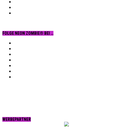
FOLGE NEON ZOMBIE® BEI …
Facebook
YouTube
Instagram
Vimeo
Twitter
tumblr.
RSS
WERBEPARTNER