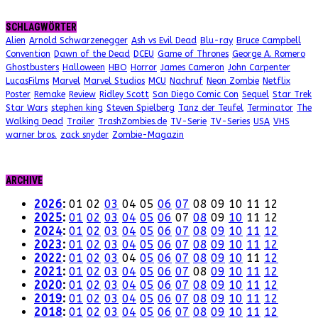
SCHLAGWÖRTER
Alien
Arnold Schwarzenegger
Ash vs Evil Dead
Blu-ray
Bruce Campbell
Convention
Dawn of the Dead
DCEU
Game of Thrones
George A. Romero
Ghostbusters
Halloween
HBO
Horror
James Cameron
John Carpenter
LucasFilms
Marvel
Marvel Studios
MCU
Nachruf
Neon Zombie
Netflix
Poster
Remake
Review
Ridley Scott
San Diego Comic Con
Sequel
Star Trek
Star Wars
stephen king
Steven Spielberg
Tanz der Teufel
Terminator
The
Walking Dead
Trailer
TrashZombies.de
TV-Serie
TV-Series
USA
VHS
warner bros.
zack snyder
Zombie-Magazin
ARCHIVE
2026
:
01
02
03
04
05
06
07
08
09
10
11
12
2025
:
01
02
03
04
05
06
07
08
09
10
11
12
2024
:
01
02
03
04
05
06
07
08
09
10
11
12
2023
:
01
02
03
04
05
06
07
08
09
10
11
12
2022
:
01
02
03
04
05
06
07
08
09
10
11
12
2021
:
01
02
03
04
05
06
07
08
09
10
11
12
2020
:
01
02
03
04
05
06
07
08
09
10
11
12
2019
:
01
02
03
04
05
06
07
08
09
10
11
12
2018
:
01
02
03
04
05
06
07
08
09
10
11
12