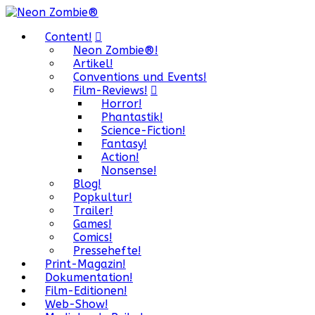
Content!
Neon Zombie®!
Artikel!
Conventions und Events!
Film-Reviews!
Horror!
Phantastik!
Science-Fiction!
Fantasy!
Action!
Nonsense!
Blog!
Popkultur!
Trailer!
Games!
Comics!
Pressehefte!
Print-Magazin!
Dokumentation!
Film-Editionen!
Web-Show!