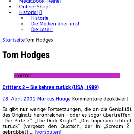
Mediabook-Reihe!
Online-Shop!
Historie!
Historie
Die Medien über uns!
Die Leser!
Startseite
Tom Hodges
Tom Hodges
Horror!
Critters 2 – Sie kehren zurück (USA, 1989)
fü
28. April 2001
Markus Haage
Kommentare deaktiviert
Cr
Es gibt nur wenige Fortsetzungen, die an die Genialität
2
des Originals heranreichen – oder es sogar übertreffen.
–
„Der Pate 2“, „The Dark Knight“, „Das Imperium schlägt
Si
zurück“ (vergesst den Quatsch, der in „Scream 2“
ke
gebrabbelt
… [vorspulen]
zu