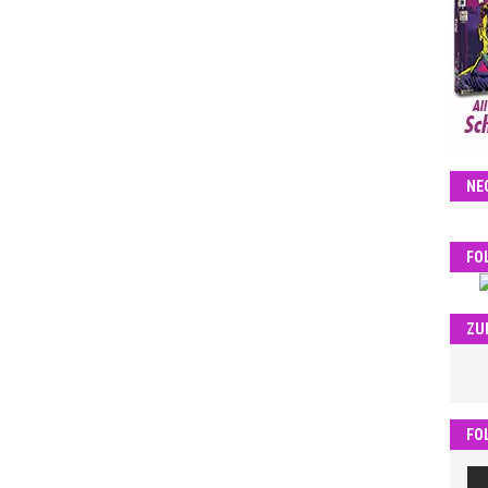
NE
FO
ZU
FO