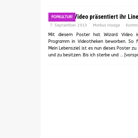
Wizard Video präsentiert ihr Lin
POPKULTUR!
7. September 2013
Markus Haage
Komme
Mit diesem Poster hat Wizard Video i
Programm in Videotheken beworben. So 
Mein Lebensziel ist es nun dieses Poster zu
und zu besitzen. Bis ich sterbe und
… [vorsp