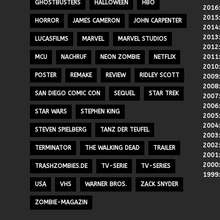
GHOSTBUSTERS
HALLOWEEN
HBO
2016
2015
HORROR
JAMES CAMERON
JOHN CARPENTER
2014
2013
LUCASFILMS
MARVEL
MARVEL STUDIOS
2012
2011
MCU
NACHRUF
NEON ZOMBIE
NETFLIX
2010
POSTER
REMAKE
REVIEW
RIDLEY SCOTT
2009
2008
SAN DIEGO COMIC CON
SEQUEL
STAR TREK
2007
2006
STAR WARS
STEPHEN KING
2005
2004
STEVEN SPIELBERG
TANZ DER TEUFEL
2003
2002
TERMINATOR
THE WALKING DEAD
TRAILER
2001
2000
TRASHZOMBIES.DE
TV-SERIE
TV-SERIES
1999
USA
VHS
WARNER BROS.
ZACK SNYDER
ZOMBIE-MAGAZIN