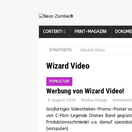
CONTENT!
PRINT-MAGAZIN!
DOKUME
STARTSEITE
Wizard Video
Wizard Video
POPKULTUR!
Werbung von Wizard Video!
9. August 2014
Markus Haage
Kommentar
Großartiges Videotheken-Promo-Poster vo
von C-Film-Legende Charles Band gegründ
Produktionsschmiede) u.a. darauf speziali
[vorspulen]