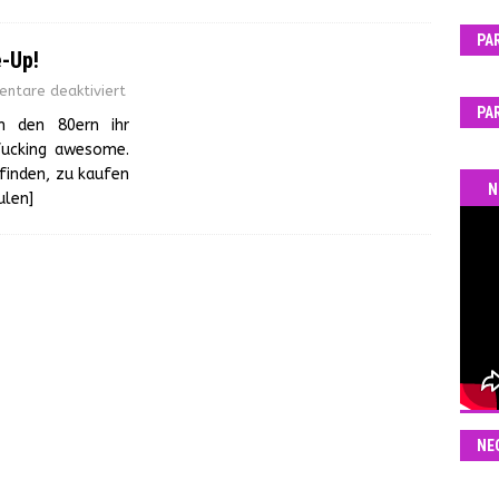
PA
e-Up!
ntare deaktiviert
PA
n den 80ern ihr
fucking awesome.
 finden, zu kaufen
N
ulen]
NE