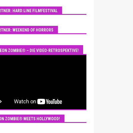
RTNER: HARD:LINE FILMFESTIVAL
RTNER: WEEKEND OF HORRORS
EON ZOMBIE® – DIE VIDEO-RETROSPEKTIVE!
ON ZOMBIE® MEETS HOLLYWOOD!