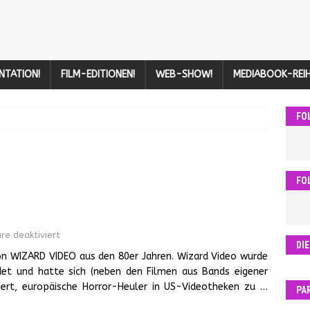
NTATION!
FILM-EDITIONEN!
WEB-SHOW!
MEDIABOOK-REIH
FO
FO
e deaktiviert
DI
n WIZARD VIDEO aus den 80er Jahren. Wizard Video wurde
et und hatte sich (neben den Filmen aus Bands eigener
siert, europäische Horror-Heuler in US-Videotheken zu
…
PA