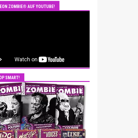
EON ZOMBIE® AUF YOUTUBE!
OP SMART!