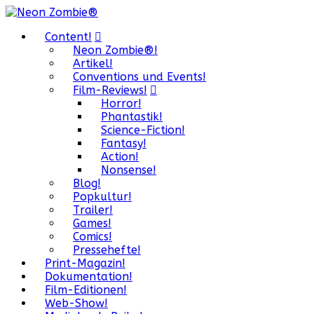
Content!
Neon Zombie®!
Artikel!
Conventions und Events!
Film-Reviews!
Horror!
Phantastik!
Science-Fiction!
Fantasy!
Action!
Nonsense!
Blog!
Popkultur!
Trailer!
Games!
Comics!
Pressehefte!
Print-Magazin!
Dokumentation!
Film-Editionen!
Web-Show!