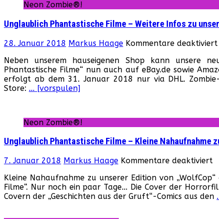
Neon Zombie®!
Unglaublich Phantastische Filme – Weitere Infos zu unser
28. Januar 2018
Markus Haage
Kommentare deaktiviert
Neben unserem hauseigenen Shop kann unsere neue 
Phantastische Filme“ nun auch auf eBay.de sowie Ama
erfolgt ab dem 31. Januar 2018 nur via DHL. Zombie-
Store:
… [vorspulen]
Neon Zombie®!
Unglaublich Phantastische Filme – Kleine Nahaufnahme 
f
7. Januar 2018
Markus Haage
Kommentare deaktiviert
U
Kleine Nahaufnahme zu unserer Edition von „WolfCop“ a
P
Filme“. Nur noch ein paar Tage… Die Cover der Horrorfil
F
Covern der „Geschichten aus der Gruft“-Comics aus den
–
K
N