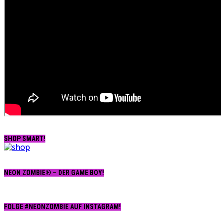
SHOP SMART!
NEON ZOMBIE® – DER GAME BOY!
FOLGE #NEONZOMBIE AUF INSTAGRAM!