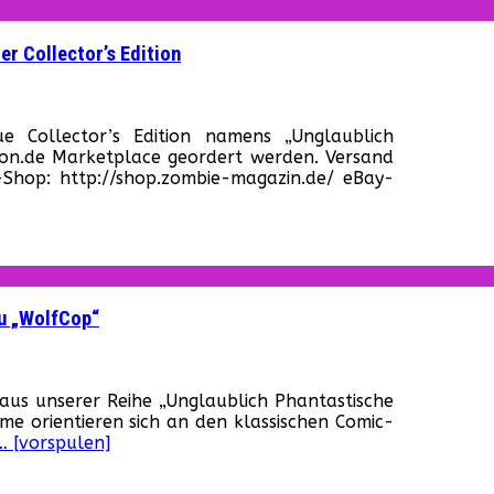
er Collector’s Edition
für
Unglaublich
Collector’s Edition namens „Unglaublich
Phantastische
zon.de Marketplace geordert werden. Versand
Filme
Shop: http://shop.zombie-magazin.de/ eBay-
–
Weitere
Infos
zu
unserer
Collector’s
Edition
zu „WolfCop“
ür
nglaublich
us unserer Reihe „Unglaublich Phantastische
hantastische
me orientieren sich an den klassischen Comic-
ilme
… [vorspulen]
leine
ahaufnahme