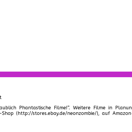
für
t
Unglaublich
aublich Phantastische Filme!“. Weitere Filme in Planung
Phantastische
-Shop (http://stores.ebay.de/neonzombie/), auf Amazo
Filme
–
Der
Trailer!