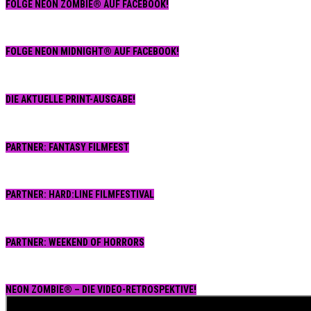
FOLGE NEON ZOMBIE® AUF FACEBOOK!
z
„
FOLGE NEON MIDNIGHT® AUF FACEBOOK!
DIE AKTUELLE PRINT-AUSGABE!
PARTNER: FANTASY FILMFEST
PARTNER: HARD:LINE FILMFESTIVAL
PARTNER: WEEKEND OF HORRORS
NEON ZOMBIE® – DIE VIDEO-RETROSPEKTIVE!