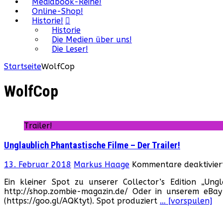
Mediabook-Reihe!
Online-Shop!
Historie!
Historie
Die Medien über uns!
Die Leser!
Startseite
WolfCop
WolfCop
Trailer!
Unglaublich Phantastische Filme – Der Trailer!
13. Februar 2018
Markus Haage
Kommentare deaktivier
Ein kleiner Spot zu unserer Collector’s Edition „Ungl
http://shop.zombie-magazin.de/ Oder in unserem eBay
(https://goo.gl/AQKtyt). Spot produziert
… [vorspulen]