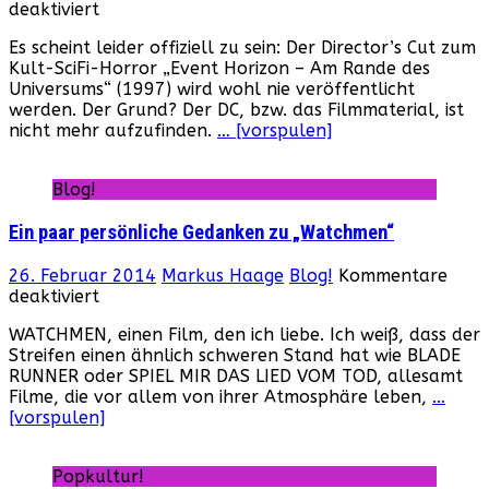
für
deaktiviert
Event
Es scheint leider offiziell zu sein: Der Director’s Cut zum
Horizon
Kult-SciFi-Horror „Event Horizon – Am Rande des
–
Universums“ (1997) wird wohl nie veröffentlicht
Der
werden. Der Grund? Der DC, bzw. das Filmmaterial, ist
Director’s
nicht mehr aufzufinden.
… [vorspulen]
Cut
bleibt
verschollen
Blog!
Ein paar persönliche Gedanken zu „Watchmen“
26. Februar 2014
Markus Haage
Blog!
Kommentare
für
deaktiviert
Ein
WATCHMEN, einen Film, den ich liebe. Ich weiß, dass der
paar
Streifen einen ähnlich schweren Stand hat wie BLADE
persönliche
RUNNER oder SPIEL MIR DAS LIED VOM TOD, allesamt
Gedanken
Filme, die vor allem von ihrer Atmosphäre leben,
…
zu
[vorspulen]
„Watchmen“
Popkultur!