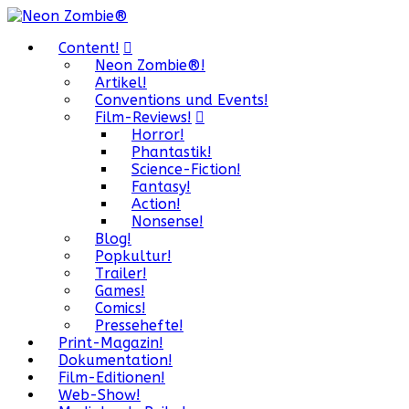
Content!
Neon Zombie®!
Artikel!
Conventions und Events!
Film-Reviews!
Horror!
Phantastik!
Science-Fiction!
Fantasy!
Action!
Nonsense!
Blog!
Popkultur!
Trailer!
Games!
Comics!
Pressehefte!
Print-Magazin!
Dokumentation!
Film-Editionen!
Web-Show!