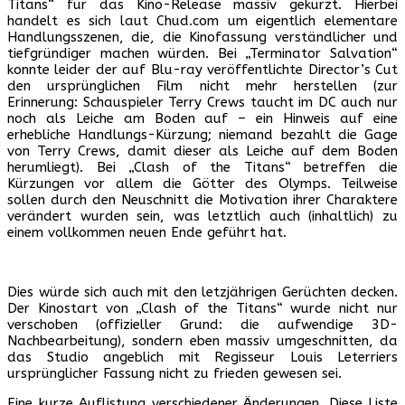
Titans“ für das Kino-Release massiv gekürzt. Hierbei
handelt es sich laut Chud.com um eigentlich elementare
Handlungsszenen, die, die Kinofassung verständlicher und
tiefgründiger machen würden. Bei „Terminator Salvation“
konnte leider der auf Blu-ray veröffentlichte Director’s Cut
den ursprünglichen Film nicht mehr herstellen (zur
Erinnerung: Schauspieler Terry Crews taucht im DC auch nur
noch als Leiche am Boden auf – ein Hinweis auf eine
erhebliche Handlungs-Kürzung; niemand bezahlt die Gage
von Terry Crews, damit dieser als Leiche auf dem Boden
herumliegt). Bei „Clash of the Titans“ betreffen die
Kürzungen vor allem die Götter des Olymps. Teilweise
sollen durch den Neuschnitt die Motivation ihrer Charaktere
verändert wurden sein, was letztlich auch (inhaltlich) zu
einem vollkommen neuen Ende geführt hat.
Dies würde sich auch mit den letzjährigen Gerüchten decken.
Der Kinostart von „Clash of the Titans“ wurde nicht nur
verschoben (offizieller Grund: die aufwendige 3D-
Nachbearbeitung), sondern eben massiv umgeschnitten, da
das Studio angeblich mit Regisseur Louis Leterriers
ursprünglicher Fassung nicht zu frieden gewesen sei.
Eine kurze Auflistung verschiedener Änderungen. Diese Liste