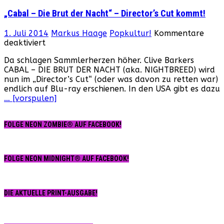
„Cabal – Die Brut der Nacht“ – Director’s Cut kommt!
1. Juli 2014
Markus Haage
Popkultur!
Kommentare
für
deaktiviert
„Cabal
Da schlagen Sammlerherzen höher. Clive Barkers
–
CABAL – DIE BRUT DER NACHT (aka. NIGHTBREED) wird
Die
nun im „Director’s Cut“ (oder was davon zu retten war)
Brut
endlich auf Blu-ray erschienen. In den USA gibt es dazu
der
… [vorspulen]
Nacht“
–
Director’s
FOLGE NEON ZOMBIE® AUF FACEBOOK!
Cut
kommt!
FOLGE NEON MIDNIGHT® AUF FACEBOOK!
DIE AKTUELLE PRINT-AUSGABE!