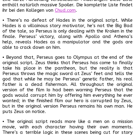
enthält natürlich massive Spoiler. Die komplette Liste findet
ihr bei den Kollegen von
Chud.com
.
• There’s no defeat of Hades in the original script. While
Hades is a villainous story motivator, he’s not the Big Bad
of the tale, so Perseus is only dealing with the Kraken in the
finale. Perseus’ victory, along with Apollo and Athena’s
help, reveals Hades as a manipulator and the gods are
able to crack down on him.
• Beyond that, Perseus goes to Olympus at the end of the
original script. Zeus thinks that Perseus has come to finally
take his place in the pantheon, but the reality is that
Perseus throws the magic sword at Zeus’ feet and tells the
god that while he may be Perseus’ genetic father, his real
father is a dead fisherman. All throughout the original
version of the film Io had been warning Perseus that the
gods would corrupt him by offering him everything he ever
wanted; in the finished film our hero is corrupted by Zeus,
but in the original version Perseus remains his own man. He
puts Zeus on notice.
• The original script reads more like a men on a mission
movie, with each character having their own moments.
There’s a terrible logic in these scenes being cut for story