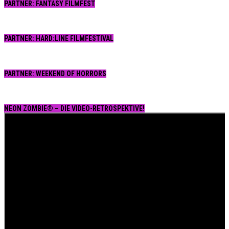
PARTNER: FANTASY FILMFEST
PARTNER: HARD:LINE FILMFESTIVAL
PARTNER: WEEKEND OF HORRORS
NEON ZOMBIE® – DIE VIDEO-RETROSPEKTIVE!