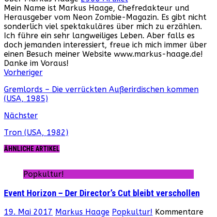
Mein Name ist Markus Haage, Chefredakteur und
Herausgeber vom Neon Zombie-Magazin. Es gibt nicht
sonderlich viel spektakuläres über mich zu erzählen.
Ich führe ein sehr langweiliges Leben. Aber falls es
doch jemanden interessiert, freue ich mich immer über
einen Besuch meiner Website www.markus-haage.de!
Danke im Voraus!
Webseite
Facebook
Instagram
YouTube
Vorheriger
Gremlords – Die verrückten Außerirdischen kommen
(USA, 1985)
Nächster
Tron (USA, 1982)
ÄHNLICHE ARTIKEL
Popkultur!
Event Horizon – Der Director’s Cut bleibt verschollen
19. Mai 2017
Markus Haage
Popkultur!
Kommentare