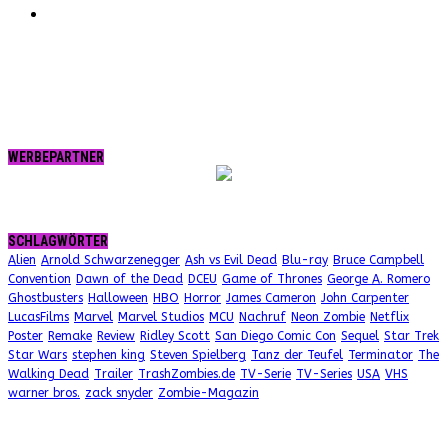
RSS
WERBEPARTNER
SCHLAGWÖRTER
Alien
Arnold Schwarzenegger
Ash vs Evil Dead
Blu-ray
Bruce Campbell
Convention
Dawn of the Dead
DCEU
Game of Thrones
George A. Romero
Ghostbusters
Halloween
HBO
Horror
James Cameron
John Carpenter
LucasFilms
Marvel
Marvel Studios
MCU
Nachruf
Neon Zombie
Netflix
Poster
Remake
Review
Ridley Scott
San Diego Comic Con
Sequel
Star Trek
Star Wars
stephen king
Steven Spielberg
Tanz der Teufel
Terminator
The
Walking Dead
Trailer
TrashZombies.de
TV-Serie
TV-Series
USA
VHS
warner bros.
zack snyder
Zombie-Magazin