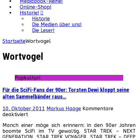
Mediabook-Reihe!
Online-Shop!
Historie!
Historie
Die Medien über uns!
Die Leser!
Startseite
Wortvogel
Wortvogel
Popkultur!
Für die SciFi-Fans der 90er: Torsten Dewi kloppt seine
alten Sammelbänder raus…
10. Oktober 2011
Markus Haage
Kommentare
für
deaktiviert
Für
Manch einer möge sich erinnern: in den 90er Jahren
die
boomte SciFi im TV gewaltig. STAR TREK – NEXT
SciFi-
GENERATION, STAR TREK VOYAGER, STAR TREK – DEEP
Fans