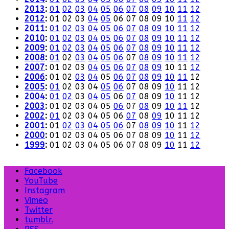
2013
:
01
02
03
04
05
06
07
08
09
10
11
12
2012
:
01
02
03
04
05
06
07
08
09
10
11
12
2011
:
01
02
03
04
05
06
07
08
09
10
11
12
2010
:
01
02
03
04
05
06
07
08
09
10
11
12
2009
:
01
02
03
04
05
06
07
08
09
10
11
12
2008
:
01
02
03
04
05
06
07
08
09
10
11
12
2007
:
01
02
03
04
05
06
07
08
09
10
11
12
2006
:
01
02
03
04
05
06
07
08
09
10
11
12
2005
:
01
02
03
04
05
06
07
08
09
10
11
12
2004
:
01
02
03
04
05
06
07
08
09
10
11
12
2003
:
01
02
03
04
05
06
07
08
09
10
11
12
2002
:
01
02
03
04
05
06
07
08
09
10
11
12
2001
:
01
02
03
04
05
06
07
08
09
10
11
12
2000
:
01
02
03
04
05
06
07
08
09
10
11
12
1999
:
01
02
03
04
05
06
07
08
09
10
11
12
Facebook
YouTube
Instagram
Vimeo
Twitter
tumblr.