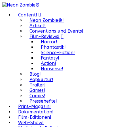
Content!
Neon Zombie®!
Artikel!
Conventions und Events!
Film-Reviews!
Horror!
Phantastik!
Science-Fiction!
Fantasy!
Action!
Nonsense!
Blog!
Popkultur!
Trailer!
Games!
Comics!
Pressehefte!
Print-Magazin!
Dokumentation!
Film-Editionen!
Web-Show!