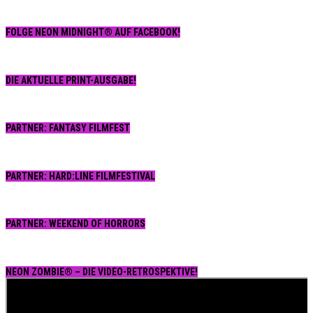
FOLGE NEON MIDNIGHT® AUF FACEBOOK!
DIE AKTUELLE PRINT-AUSGABE!
PARTNER: FANTASY FILMFEST
PARTNER: HARD:LINE FILMFESTIVAL
PARTNER: WEEKEND OF HORRORS
NEON ZOMBIE® – DIE VIDEO-RETROSPEKTIVE!