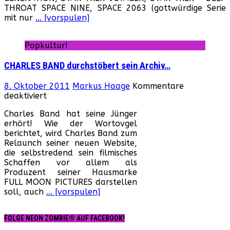
THROAT SPACE NINE, SPACE 2063 (gottwürdige Serie
der
mit nur
… [vorspulen]
90er:
Torsten
Dewi
Popkultur!
kloppt
seine
CHARLES BAND durchstöbert sein Archiv…
alten
Sammelbänder
8. Oktober 2011
Markus Haage
Kommentare
raus…
für
deaktiviert
CHARLES
Charles Band hat seine Jünger
BAND
erhört! Wie der Wortovgel
durchstöbert
berichtet, wird Charles Band zum
sein
Relaunch seiner neuen Website,
Archiv…
die selbstredend sein filmisches
Schaffen vor allem als
Produzent seiner Hausmarke
FULL MOON PICTURES darstellen
soll, auch
… [vorspulen]
FOLGE NEON ZOMBIE® AUF FACEBOOK!