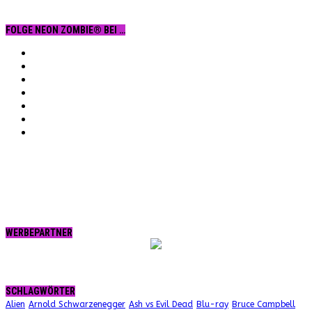
FOLGE NEON ZOMBIE® BEI …
Facebook
YouTube
Instagram
Vimeo
Twitter
tumblr.
RSS
WERBEPARTNER
SCHLAGWÖRTER
Alien
Arnold Schwarzenegger
Ash vs Evil Dead
Blu-ray
Bruce Campbell