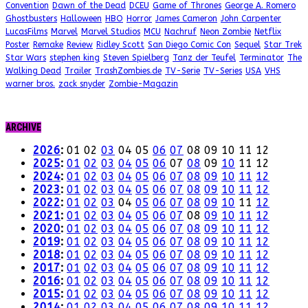
Convention
Dawn of the Dead
DCEU
Game of Thrones
George A. Romero
Ghostbusters
Halloween
HBO
Horror
James Cameron
John Carpenter
LucasFilms
Marvel
Marvel Studios
MCU
Nachruf
Neon Zombie
Netflix
Poster
Remake
Review
Ridley Scott
San Diego Comic Con
Sequel
Star Trek
Star Wars
stephen king
Steven Spielberg
Tanz der Teufel
Terminator
The
Walking Dead
Trailer
TrashZombies.de
TV-Serie
TV-Series
USA
VHS
warner bros.
zack snyder
Zombie-Magazin
ARCHIVE
2026
:
01
02
03
04
05
06
07
08
09
10
11
12
2025
:
01
02
03
04
05
06
07
08
09
10
11
12
2024
:
01
02
03
04
05
06
07
08
09
10
11
12
2023
:
01
02
03
04
05
06
07
08
09
10
11
12
2022
:
01
02
03
04
05
06
07
08
09
10
11
12
2021
:
01
02
03
04
05
06
07
08
09
10
11
12
2020
:
01
02
03
04
05
06
07
08
09
10
11
12
2019
:
01
02
03
04
05
06
07
08
09
10
11
12
2018
:
01
02
03
04
05
06
07
08
09
10
11
12
2017
:
01
02
03
04
05
06
07
08
09
10
11
12
2016
:
01
02
03
04
05
06
07
08
09
10
11
12
2015
:
01
02
03
04
05
06
07
08
09
10
11
12
2014
:
01
02
03
04
05
06
07
08
09
10
11
12