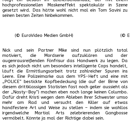
hochprofessionellen Maskeneffekt spektakulär in Szene
gesetzt wird. Das hätte wohl nicht mal ein Tom Savini zu
seinen besten Zeiten hinbekommen.
(© EuroVideo Medien GmbH)
(© E
Nick und sein Partner Mike sind nun plötzlich total
motiviert, die Mordserie aufzuklären und der
augenrausreißenden Fönfrisur das Handwerk zu legen. Da
es sich jedoch nicht um besonders intelligente Cops handelt,
läuft die Ermittlungsarbeit trotz zahlreicher Spuren ins
Leere. Eine Polizeimarke aus dem YPS-Heft und eine mit
„POLICE“ bestickte Kopfbedeckung (die auf der Birne von
diesem drittklassigen Statisten fast noch geiler aussieht als
der „Nasty-Boy“) machen eben noch lange keinen Columbo.
Dafür dreht Kristi wegen dem Ableben Ihrer Schwester umso
mehr am Rad und versucht den Killer auf etwas
handfestere Art und Weise zu stellen – indem sie wahllos
irgendwelche Martial Arts zelebrierenden Gangbosse
vermöbelt. Könnte ja mal der Richtige dabei sein.