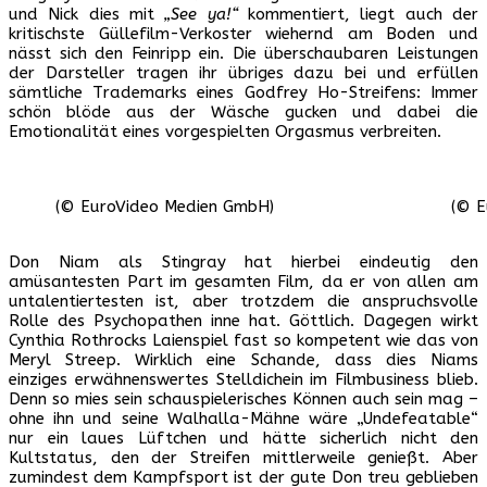
und Nick dies mit
„See ya!“
kommentiert, liegt auch der
kritischste Güllefilm-Verkoster wiehernd am Boden und
nässt sich den Feinripp ein. Die überschaubaren Leistungen
der Darsteller tragen ihr übriges dazu bei und erfüllen
sämtliche Trademarks eines Godfrey Ho-Streifens: Immer
schön blöde aus der Wäsche gucken und dabei die
Emotionalität eines vorgespielten Orgasmus verbreiten.
(© EuroVideo Medien GmbH)
(© E
Don Niam als Stingray hat hierbei eindeutig den
amüsantesten Part im gesamten Film, da er von allen am
untalentiertesten ist, aber trotzdem die anspruchsvolle
Rolle des Psychopathen inne hat. Göttlich. Dagegen wirkt
Cynthia Rothrocks Laienspiel fast so kompetent wie das von
Meryl Streep. Wirklich eine Schande, dass dies Niams
einziges erwähnenswertes Stelldichein im Filmbusiness blieb.
Denn so mies sein schauspielerisches Können auch sein mag –
ohne ihn und seine Walhalla-Mähne wäre „Undefeatable“
nur ein laues Lüftchen und hätte sicherlich nicht den
Kultstatus, den der Streifen mittlerweile genießt. Aber
zumindest dem Kampfsport ist der gute Don treu geblieben