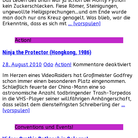
Das Leben des Brian war ja schon bei Monty Python
Condors
kein Zuckerschlecken. Fiese Römer, Steinigungen,
(Hongkong,
ungewollte Heiligsprechungen…und am Ende wurde
1987)
man doch nur ans Kreuz genagelt. Was blieb, war die
Erkenntnis, dass es sich mit
… [vorspulen]
Action!
Ninja the Protector (Hongkong, 1986)
für
28. August 2010
Odo
Action!
Kommentare deaktiviert
Nin
Im Herzen eines VideoRaiders hat Großmeister Godfrey
th
schon immer einen besonderen Platz eingenommen.
Pr
Schließlich feuerte der China-Mann eine so
(H
astronomische Anzahl todbringender Trash-Torpedos
19
in die VHS-Player seiner willfährigen Anhängerschaft,
dass selbst dem diensteifrigsten Schreiberling der
…
[vorspulen]
Conventions und Events!