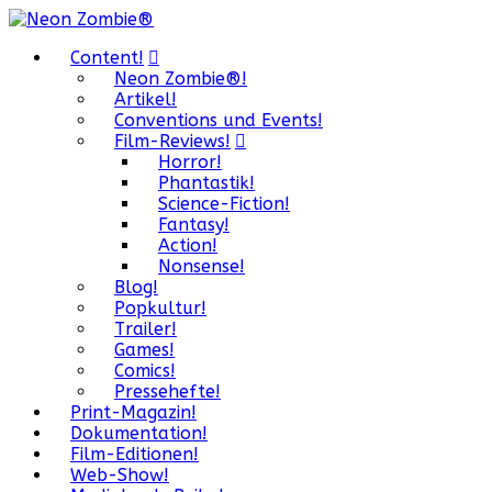
Content!
Neon Zombie®!
Artikel!
Conventions und Events!
Film-Reviews!
Horror!
Phantastik!
Science-Fiction!
Fantasy!
Action!
Nonsense!
Blog!
Popkultur!
Trailer!
Games!
Comics!
Pressehefte!
Print-Magazin!
Dokumentation!
Film-Editionen!
Web-Show!