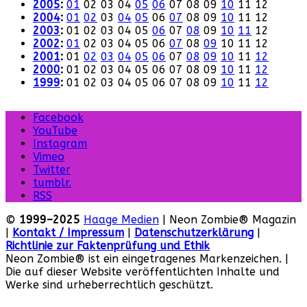
2005
:
01
02
03
04
05
06
07
08
09
10
11
12
2004
:
01
02
03
04
05
06
07
08
09
10
11
12
2003
:
01
02
03
04
05
06
07
08
09
10
11
12
2002
:
01
02
03
04
05
06
07
08
09
10
11
12
2001
:
01
02
03
04
05
06
07
08
09
10
11
12
2000
:
01
02
03
04
05
06
07
08
09
10
11
12
1999
:
01
02
03
04
05
06
07
08
09
10
11
12
Facebook
YouTube
Instagram
Vimeo
Twitter
tumblr.
RSS
©
1999–2025
Haage Medien
| Neon Zombie® Magazin
|
Kontakt / Impressum
|
Datenschutzerklärung
|
Richtlinie zur Faktenprüfung und Ethik
Neon Zombie® ist ein eingetragenes Markenzeichen. |
Die auf dieser Website veröffentlichten Inhalte und
Werke sind urheberrechtlich geschützt.