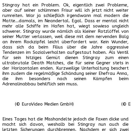
Stingray hat ein Problem. Ok, eigentlich zwei Probleme,
aber auf seiner schlimmen Frisur will ich jetzt nicht weiter
rumreiten. War ja schließlich irgendwann mal modern die
Matte…damals, im Neandertal. Egal. Dass er mental nicht
mehr alle Schiffe im Hafen hat, wiegt sowieso ungleich
schwerer. Stingray wurde nämlich als kleiner Rotzlöffel von
seiner Mutter verlassen, weil diese mit dem nervenden Balg
an ihrem Rockzipfel leicht überfordert war. Kein Wunder,
dass sich da beim Filius über die Jahre aggressive
Tendenzen im Sozialverhalten aufgestaut haben. Als Ventil
für sein hitziges Gemüt dienen Stingray zum einen
ultrabrutale Death Matches, die für seine Gegner stets in
der Horizontalen enden. Kurzweilige Unterhaltung beschert
ihm zudem die regelmäßige Schändung seiner Ehefrau Anna,
die ihm besonders nach seinen Kämpfen beim
Adrenalinabbau behilflich sein muss.
(© EuroVideo Medien GmbH)
(© E
Eines Tages hat die Misshandelte jedoch die Faxen dicke und
macht sich davon, weshalb bei Stingray nun auch die
letzten Sicherungen durchbrennen. Nachdem er sich zwei