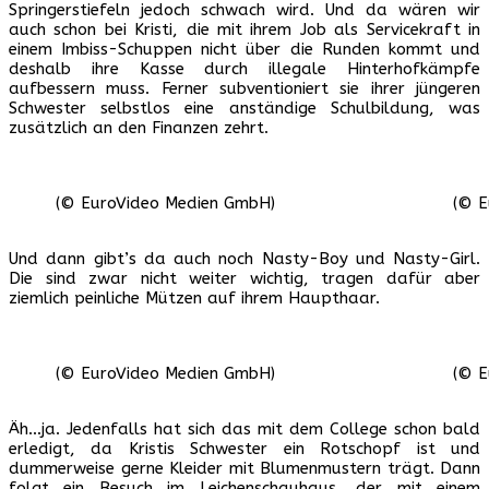
Springerstiefeln jedoch schwach wird. Und da wären wir
auch schon bei Kristi, die mit ihrem Job als Servicekraft in
einem Imbiss-Schuppen nicht über die Runden kommt und
deshalb ihre Kasse durch illegale Hinterhofkämpfe
aufbessern muss. Ferner subventioniert sie ihrer jüngeren
Schwester selbstlos eine anständige Schulbildung, was
zusätzlich an den Finanzen zehrt.
(© EuroVideo Medien GmbH)
(© E
Und dann gibt’s da auch noch Nasty-Boy und Nasty-Girl.
Die sind zwar nicht weiter wichtig, tragen dafür aber
ziemlich peinliche Mützen auf ihrem Haupthaar.
(© EuroVideo Medien GmbH)
(© E
Äh…ja. Jedenfalls hat sich das mit dem College schon bald
erledigt, da Kristis Schwester ein Rotschopf ist und
dummerweise gerne Kleider mit Blumenmustern trägt. Dann
folgt ein Besuch im Leichenschauhaus, der mit einem