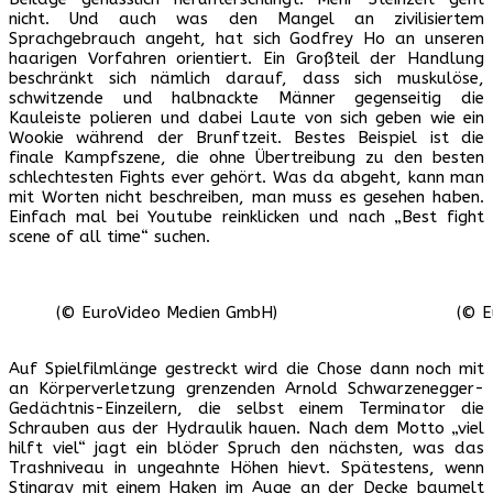
nicht. Und auch was den Mangel an zivilisiertem
Sprachgebrauch angeht, hat sich Godfrey Ho an unseren
haarigen Vorfahren orientiert. Ein Großteil der Handlung
beschränkt sich nämlich darauf, dass sich muskulöse,
schwitzende und halbnackte Männer gegenseitig die
Kauleiste polieren und dabei Laute von sich geben wie ein
Wookie während der Brunftzeit. Bestes Beispiel ist die
finale Kampfszene, die ohne Übertreibung zu den besten
schlechtesten Fights ever gehört. Was da abgeht, kann man
mit Worten nicht beschreiben, man muss es gesehen haben.
Einfach mal bei Youtube reinklicken und nach „Best fight
scene of all time“ suchen.
(© EuroVideo Medien GmbH)
(© E
Auf Spielfilmlänge gestreckt wird die Chose dann noch mit
an Körperverletzung grenzenden Arnold Schwarzenegger-
Gedächtnis-Einzeilern, die selbst einem Terminator die
Schrauben aus der Hydraulik hauen. Nach dem Motto „viel
hilft viel“ jagt ein blöder Spruch den nächsten, was das
Trashniveau in ungeahnte Höhen hievt. Spätestens, wenn
Stingray mit einem Haken im Auge an der Decke baumelt