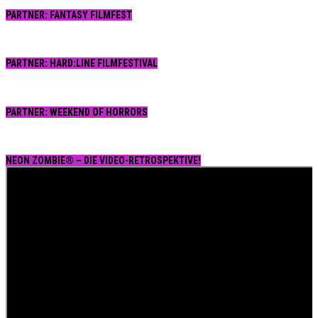
PARTNER: FANTASY FILMFEST
PARTNER: HARD:LINE FILMFESTIVAL
PARTNER: WEEKEND OF HORRORS
NEON ZOMBIE® – DIE VIDEO-RETROSPEKTIVE!