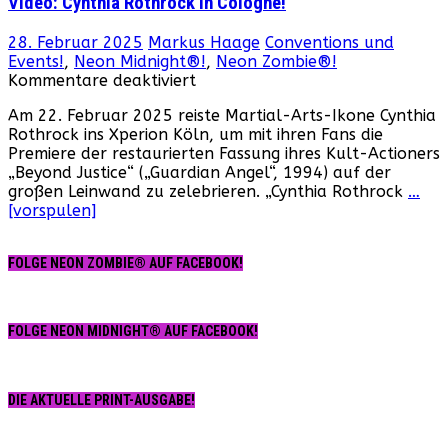
Video: Cynthia Rothrock in Cologne!
28. Februar 2025
Markus Haage
Conventions und
Events!
,
Neon Midnight®!
,
Neon Zombie®!
für
Kommentare deaktiviert
Video:
Am 22. Februar 2025 reiste Martial-Arts-Ikone Cynthia
Cynthia
Rothrock ins Xperion Köln, um mit ihren Fans die
Rothrock
Premiere der restaurierten Fassung ihres Kult-Actioners
in
„Beyond Justice“ („Guardian Angel“, 1994) auf der
Cologne!
großen Leinwand zu zelebrieren. „Cynthia Rothrock
…
[vorspulen]
FOLGE NEON ZOMBIE® AUF FACEBOOK!
FOLGE NEON MIDNIGHT® AUF FACEBOOK!
DIE AKTUELLE PRINT-AUSGABE!