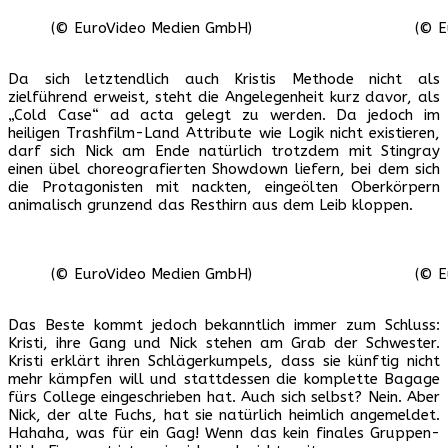
(© EuroVideo Medien GmbH)
(© E
Da sich letztendlich auch Kristis Methode nicht als
zielführend erweist, steht die Angelegenheit kurz davor, als
„Cold Case“ ad acta gelegt zu werden. Da jedoch im
heiligen Trashfilm-Land Attribute wie Logik nicht existieren,
darf sich Nick am Ende natürlich trotzdem mit Stingray
einen übel choreografierten Showdown liefern, bei dem sich
die Protagonisten mit nackten, eingeölten Oberkörpern
animalisch grunzend das Resthirn aus dem Leib kloppen.
(© EuroVideo Medien GmbH)
(© E
Das Beste kommt jedoch bekanntlich immer zum Schluss:
Kristi, ihre Gang und Nick stehen am Grab der Schwester.
Kristi erklärt ihren Schlägerkumpels, dass sie künftig nicht
mehr kämpfen will und stattdessen die komplette Bagage
fürs College eingeschrieben hat. Auch sich selbst? Nein. Aber
Nick, der alte Fuchs, hat sie natürlich heimlich angemeldet.
Hahaha, was für ein Gag! Wenn das kein finales Gruppen-