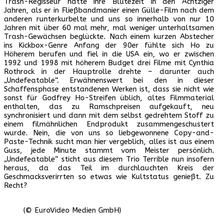
Trash-Regisseur hatte ihre Blütezeit in den Achtziger
Jahren, als er in Fließbandmanier einen Gülle-Film nach dem
anderen runterkurbelte und uns so innerhalb von nur 10
Jahren mit über 60 mal mehr, mal weniger unterhaltsamen
Trash-Gewächsen beglückte. Nach einem kurzen Abstecher
ins Kickbox-Genre Anfang der 90er fühlte sich Ho zu
Höherem berufen und fiel in die USA ein, wo er zwischen
1992 und 1998 mit höherem Budget drei Filme mit Cynthia
Rothrock in der Hauptrolle drehte – darunter auch
„Undefeatable“. Erwähnenswert bei den in dieser
Schaffensphase entstandenen Werken ist, dass sie nicht wie
sonst für Godfrey Ho-Streifen üblich, altes Filmmaterial
enthalten, das zu Ramschpreisen aufgekauft, neu
synchronisiert und dann mit dem selbst gedrehtem Stoff zu
einem filmähnlichen Endprodukt zusammengeschustert
wurde. Nein, die von uns so liebgewonnene Copy-and-
Paste-Technik sucht man hier vergeblich, alles ist aus einem
Guss, jede Minute stammt vom Meister persönlich.
„Undefeatable“ sticht aus diesem Trio Terrible nun insofern
heraus, da das Teil im durchlauchten Kreis der
Geschmacksverirrten so etwas wie Kultstatus genießt. Zu
Recht?
(© EuroVideo Medien GmbH)