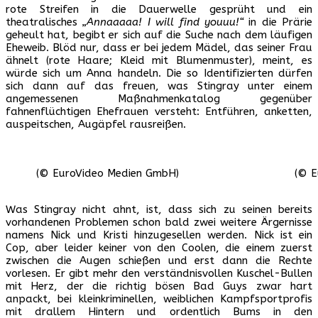
rote Streifen in die Dauerwelle gesprüht und ein
theatralisches
„Annaaaaa! I will find youuu!“
in die Prärie
geheult hat, begibt er sich auf die Suche nach dem läufigen
Eheweib. Blöd nur, dass er bei jedem Mädel, das seiner Frau
ähnelt (rote Haare; Kleid mit Blumenmuster), meint, es
würde sich um Anna handeln. Die so Identifizierten dürfen
sich dann auf das freuen, was Stingray unter einem
angemessenen Maßnahmenkatalog gegenüber
fahnenflüchtigen Ehefrauen versteht: Entführen, anketten,
auspeitschen, Augäpfel rausreißen.
(© EuroVideo Medien GmbH)
(© E
Was Stingray nicht ahnt, ist, dass sich zu seinen bereits
vorhandenen Problemen schon bald zwei weitere Ärgernisse
namens Nick und Kristi hinzugesellen werden. Nick ist ein
Cop, aber leider keiner von den Coolen, die einem zuerst
zwischen die Augen schießen und erst dann die Rechte
vorlesen. Er gibt mehr den verständnisvollen Kuschel-Bullen
mit Herz, der die richtig bösen Bad Guys zwar hart
anpackt, bei kleinkriminellen, weiblichen Kampfsportprofis
mit drallem Hintern und ordentlich Bums in den