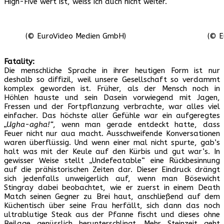
High-Five wert ist, weiss ich auch nicht weiter.
(© EuroVideo Medien GmbH)
(© E
Fatality:
Die menschliche Sprache in ihrer heutigen Form ist nur
deshalb so diffizil, weil unsere Gesellschaft so verdammt
komplex geworden ist. Früher, als der Mensch noch in
Höhlen hauste und sein Dasein vorwiegend mit Jagen,
Fressen und der Fortpflanzung verbrachte, war alles viel
einfacher. Das höchste aller Gefühle war ein aufgeregtes
„Ugha-agha!“
, wenn man gerade entdeckt hatte, dass
Feuer nicht nur aua macht. Ausschweifende Konversationen
waren überflüssig. Und wenn einer mal nicht spurte, gab’s
halt was mit der Keule auf den Kürbis und gut war’s. In
gewisser Weise stellt „Undefeatable“ eine Rückbesinnung
auf die prähistorischen Zeiten dar. Dieser Eindruck drängt
sich jedenfalls unweigerlich auf, wenn man Bösewicht
Stingray dabei beobachtet, wie er zuerst in einem Death
Match seinen Gegner zu Brei haut, anschließend auf dem
Küchentisch über seine Frau herfällt, sich dann das noch
ultrablutige Steak aus der Pfanne fischt und dieses ohne
Beilage genüsslich herunterschlingt. Mehr Steinzeit geht