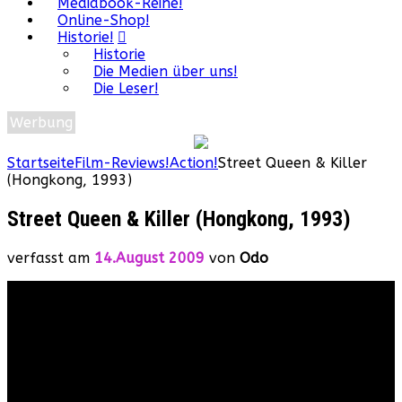
Mediabook-Reihe!
Online-Shop!
Historie!
Historie
Die Medien über uns!
Die Leser!
Werbung
Startseite
Film-Reviews!
Action!
Street Queen & Killer
(Hongkong, 1993)
Street Queen & Killer (Hongkong, 1993)
verfasst am
14.August 2009
von
Odo