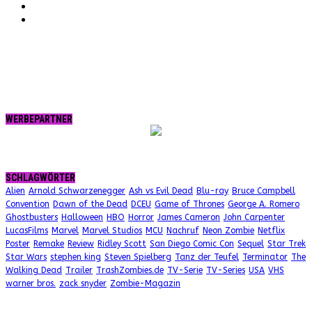
tumblr.
RSS
WERBEPARTNER
SCHLAGWÖRTER
Alien
Arnold Schwarzenegger
Ash vs Evil Dead
Blu-ray
Bruce Campbell
Convention
Dawn of the Dead
DCEU
Game of Thrones
George A. Romero
Ghostbusters
Halloween
HBO
Horror
James Cameron
John Carpenter
LucasFilms
Marvel
Marvel Studios
MCU
Nachruf
Neon Zombie
Netflix
Poster
Remake
Review
Ridley Scott
San Diego Comic Con
Sequel
Star Trek
Star Wars
stephen king
Steven Spielberg
Tanz der Teufel
Terminator
The
Walking Dead
Trailer
TrashZombies.de
TV-Serie
TV-Series
USA
VHS
warner bros.
zack snyder
Zombie-Magazin