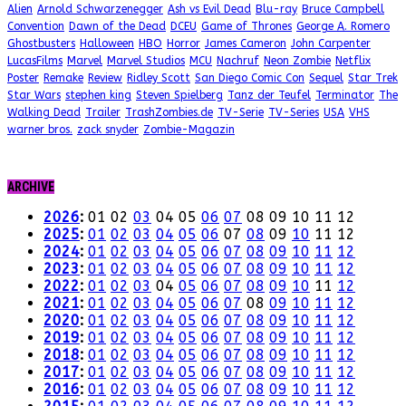
Alien
Arnold Schwarzenegger
Ash vs Evil Dead
Blu-ray
Bruce Campbell
Convention
Dawn of the Dead
DCEU
Game of Thrones
George A. Romero
Ghostbusters
Halloween
HBO
Horror
James Cameron
John Carpenter
LucasFilms
Marvel
Marvel Studios
MCU
Nachruf
Neon Zombie
Netflix
Poster
Remake
Review
Ridley Scott
San Diego Comic Con
Sequel
Star Trek
Star Wars
stephen king
Steven Spielberg
Tanz der Teufel
Terminator
The
Walking Dead
Trailer
TrashZombies.de
TV-Serie
TV-Series
USA
VHS
warner bros.
zack snyder
Zombie-Magazin
ARCHIVE
2026
:
01
02
03
04
05
06
07
08
09
10
11
12
2025
:
01
02
03
04
05
06
07
08
09
10
11
12
2024
:
01
02
03
04
05
06
07
08
09
10
11
12
2023
:
01
02
03
04
05
06
07
08
09
10
11
12
2022
:
01
02
03
04
05
06
07
08
09
10
11
12
2021
:
01
02
03
04
05
06
07
08
09
10
11
12
2020
:
01
02
03
04
05
06
07
08
09
10
11
12
2019
:
01
02
03
04
05
06
07
08
09
10
11
12
2018
:
01
02
03
04
05
06
07
08
09
10
11
12
2017
:
01
02
03
04
05
06
07
08
09
10
11
12
2016
:
01
02
03
04
05
06
07
08
09
10
11
12