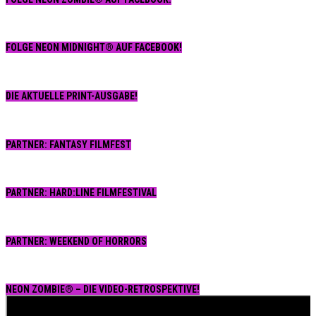
FOLGE NEON MIDNIGHT® AUF FACEBOOK!
DIE AKTUELLE PRINT-AUSGABE!
PARTNER: FANTASY FILMFEST
PARTNER: HARD:LINE FILMFESTIVAL
PARTNER: WEEKEND OF HORRORS
NEON ZOMBIE® – DIE VIDEO-RETROSPEKTIVE!