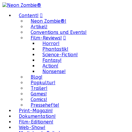
Content!
Neon Zombie®!
Artikel!
Conventions und Events!
Film-Reviews!
Horror!
Phantastik!
Science-Fiction!
Fantasy!
Action!
Nonsense!
Blog!
Popkultur!
Trailer!
Games!
Comics!
Pressehefte!
Print-Magazin!
Dokumentation!
Film-Editionen!
Web-Show!