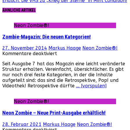
Endlich: Die VHS zu „Krieg der Sterne“ in Mint Condition!
ÄHNLICHE ARTIKEL
Neon Zombie®!
Zombie-Magazin: Die neuen Kategorien!
27. November 2014
Markus Haage
Neon Zombie®!
für
Kommentare deaktiviert
Zombie-
Seit Ausgabe 7 hat das Magazin eine leicht veränderte
Magazin:
Struktur erhalten. Vereinfacht, übersichtlicher. Es gibt
Die
nur noch drei feste Kategorien, in der die Inhalte
neuen
aufgeteilt sind: das sind die Retrospektive, Pop! und
Kategorien!
Videothek! Retrospektive dürfte
… [vorspulen]
Neon Zombie®!
Neon Zombie – Neue Print-Ausgabe erhältlich!
28. Februar 2021
Markus Haage
Neon Zombie®!
für
Kommentare deaktiviert