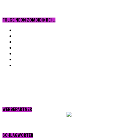
FOLGE NEON ZOMBIE® BEI …
Facebook
YouTube
Instagram
Vimeo
Twitter
tumblr.
RSS
WERBEPARTNER
SCHLAGWÖRTER