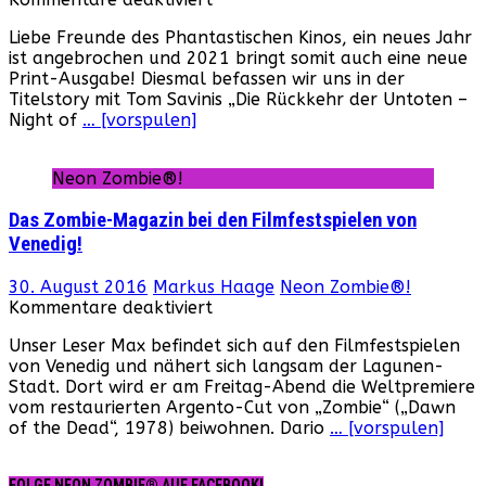
Neon
Liebe Freunde des Phantastischen Kinos, ein neues Jahr
Zombie
ist angebrochen und 2021 bringt somit auch eine neue
–
Print-Ausgabe! Diesmal befassen wir uns in der
Neue
Titelstory mit Tom Savinis „Die Rückkehr der Untoten –
Print-
Night of
… [vorspulen]
Ausgabe
erhältlich!
Neon Zombie®!
Das Zombie-Magazin bei den Filmfestspielen von
Venedig!
30. August 2016
Markus Haage
Neon Zombie®!
für
Kommentare deaktiviert
Das
Unser Leser Max befindet sich auf den Filmfestspielen
Zombie-
von Venedig und nähert sich langsam der Lagunen-
Magazin
Stadt. Dort wird er am Freitag-Abend die Weltpremiere
bei
vom restaurierten Argento-Cut von „Zombie“ („Dawn
den
of the Dead“, 1978) beiwohnen. Dario
… [vorspulen]
Filmfestspielen
von
Venedig!
FOLGE NEON ZOMBIE® AUF FACEBOOK!