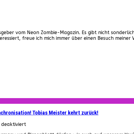
ber vom Neon Zombie-Magazin. Es gibt nicht sonderlich v
nteressiert, freue ich mich immer über einen Besuch mein
chronisation! Tobias Meister kehrt zurück!
für
deaktiviert
„Chucky