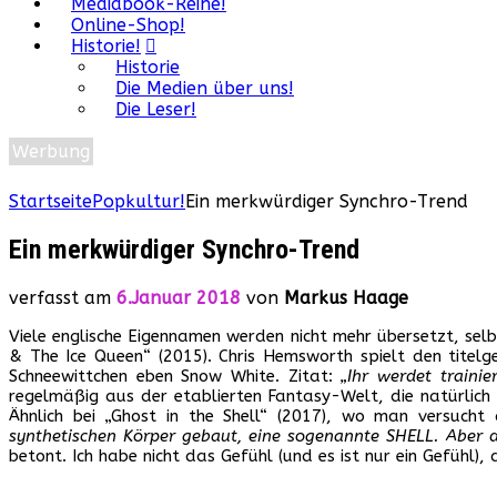
Mediabook-Reihe!
Online-Shop!
Historie!
Historie
Die Medien über uns!
Die Leser!
Werbung
Startseite
Popkultur!
Ein merkwürdiger Synchro-Trend
Ein merkwürdiger Synchro-Trend
verfasst am
6.Januar 2018
von
Markus Haage
Viele englische Eigennamen werden nicht mehr übersetzt, sel
& The Ice Queen“ (2015). Chris Hemsworth spielt den titel
Schneewittchen eben Snow White. Zitat:
„Ihr werdet traini
regelmäßig aus der etablierten Fantasy-Welt, die natürlich 
Ähnlich bei „Ghost in the Shell“ (2017), wo man versucht
synthetischen Körper gebaut, eine sogenannte SHELL. Aber de
betont. Ich habe nicht das Gefühl (und es ist nur ein Gefühl)