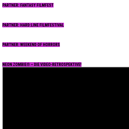
PARTNER: FANTASY FILMFEST
PARTNER: HARD:LINE FILMFESTIVAL
PARTNER: WEEKEND OF HORRORS
NEON ZOMBIE® – DIE VIDEO-RETROSPEKTIVE!