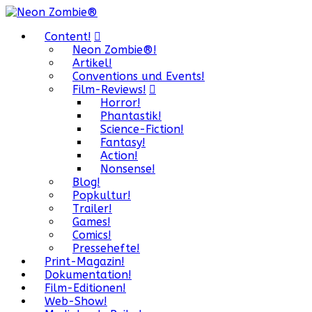
Content!
Neon Zombie®!
Artikel!
Conventions und Events!
Film-Reviews!
Horror!
Phantastik!
Science-Fiction!
Fantasy!
Action!
Nonsense!
Blog!
Popkultur!
Trailer!
Games!
Comics!
Pressehefte!
Print-Magazin!
Dokumentation!
Film-Editionen!
Web-Show!