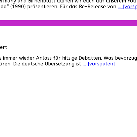
 Germany und Birnenblatt dürfen wir euch auf unserem Y
2
 da“ (1990) präsentieren. Für das Re-Release von
… [vors
–
Die
Mörderpuppe
ist
wieder
da“
mit
für
ert
neuer
Die
Synchronisation!
s immer wieder Anlass für hitzige Debatten. Was bevorzugt
zehn
Tobias
lären: Die deutsche Übersetzung ist
… [vorspulen]
nervigsten
Meister
Synchros
kehrt
der
zurück!
Filmgeschichte!