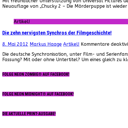
Mit freundlicher Unterstützung von Universal Pictures
Neuauflage von „Chucky 2 – Die Mörderpuppe ist wieder
Artikel!
Die zehn nervigsten Synchros der Filmgeschichte!
8. Mai 2012
Markus Haage
Artikel!
Kommentare deaktivi
Die deutsche Synchronisation, unter Film- und Serienfan
Fassung? Mit oder ohne Untertitel? Um eines gleich zu k
FOLGE NEON ZOMBIE® AUF FACEBOOK!
FOLGE NEON MIDNIGHT® AUF FACEBOOK!
DIE AKTUELLE PRINT-AUSGABE!