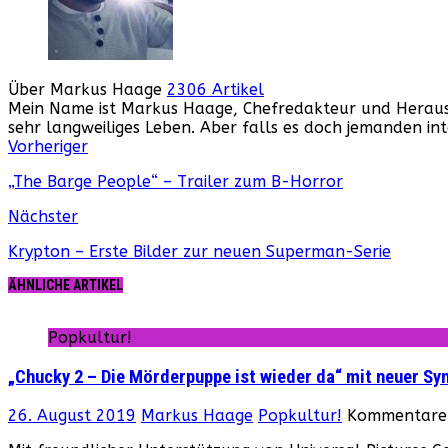
Über Markus Haage
2306 Artikel
Mein Name ist Markus Haage, Chefredakteur und Herausge
sehr langweiliges Leben. Aber falls es doch jemanden i
Webseite
Facebook
Instagram
YouTube
Vorheriger
„The Barge People“ – Trailer zum B-Horror
Nächster
Krypton – Erste Bilder zur neuen Superman-Serie
ÄHNLICHE ARTIKEL
Popkultur!
„Chucky 2 – Die Mörderpuppe ist wieder da“ mit neuer Syn
26. August 2019
Markus Haage
Popkultur!
Kommentare 