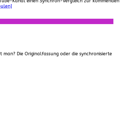
ouTube-Kanal einen Synchron-Vergleich zur kommenden
pulen]
 man? Die Originalfassung oder die synchronisierte