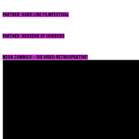
PARTNER: HARD:LINE FILMFESTIVAL
PARTNER: WEEKEND OF HORRORS
NEON ZOMBIE® – DIE VIDEO-RETROSPEKTIVE!