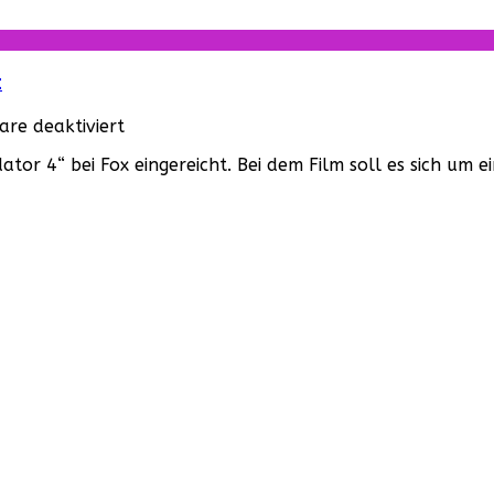
Film
kommt!
t
für
re deaktiviert
Fred
tor 4“ bei Fox eingereicht. Bei dem Film soll es sich um 
Dekker
hat
das
Drehbuch
zu
„Predator
4“
eingereicht