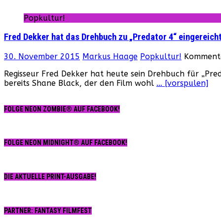
Popkultur!
Fred Dekker hat das Drehbuch zu „Predator 4“ eingereich
30. November 2015
Markus Haage
Popkultur!
Kommenta
Regisseur Fred Dekker hat heute sein Drehbuch für „Preda
bereits Shane Black, der den Film wohl
… [vorspulen]
FOLGE NEON ZOMBIE® AUF FACEBOOK!
FOLGE NEON MIDNIGHT® AUF FACEBOOK!
DIE AKTUELLE PRINT-AUSGABE!
PARTNER: FANTASY FILMFEST