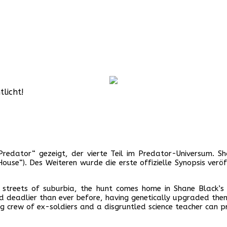
tlicht!
redator“ gezeigt, der vierte Teil im Predator-Universum. Sha
use“). Des Weiteren wurde die erste offizielle Synopsis veröf
treets of suburbia, the hunt comes home in Shane Black’s e
and deadlier than ever before, having genetically upgraded th
tag crew of ex-soldiers and a disgruntled science teacher can 