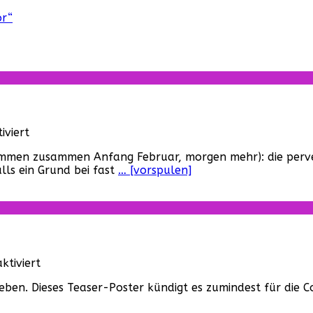
or“
für
viert
Lasst
ommen zusammen Anfang Februar, morgen mehr): die perve
Filme
lls ein Grund bei fast
… [vorspulen]
altern!
für
tiviert
Ein
ben. Dieses Teaser-Poster kündigt es zumindest für die C
neuer
Predator-