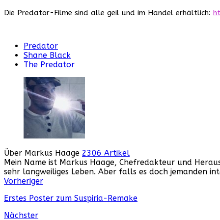
Die Predator-Filme sind alle geil und im Handel erhältlich:
h
Predator
Shane Black
The Predator
Über Markus Haage
2306 Artikel
Mein Name ist Markus Haage, Chefredakteur und Herausge
sehr langweiliges Leben. Aber falls es doch jemanden i
Webseite
Facebook
Instagram
YouTube
Vorheriger
Erstes Poster zum Suspiria-Remake
Nächster