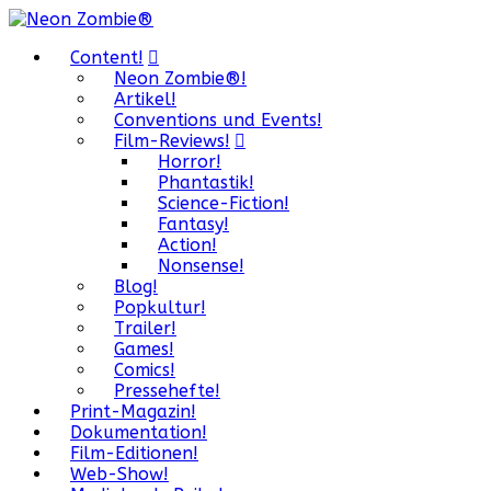
Content!
Neon Zombie®!
Artikel!
Conventions und Events!
Film-Reviews!
Horror!
Phantastik!
Science-Fiction!
Fantasy!
Action!
Nonsense!
Blog!
Popkultur!
Trailer!
Games!
Comics!
Pressehefte!
Print-Magazin!
Dokumentation!
Film-Editionen!
Web-Show!