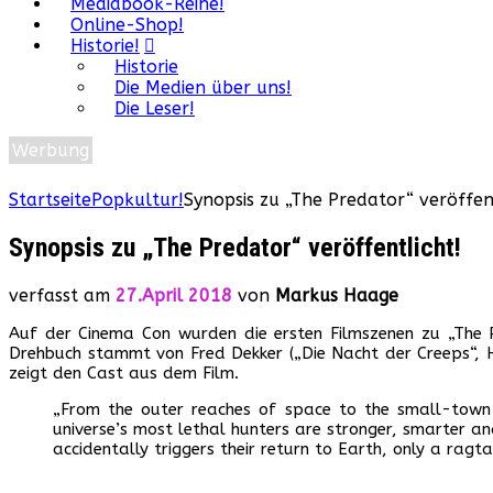
Mediabook-Reihe!
Online-Shop!
Historie!
Historie
Die Medien über uns!
Die Leser!
Werbung
Startseite
Popkultur!
Synopsis zu „The Predator“ veröffen
Synopsis zu „The Predator“ veröffentlicht!
verfasst am
27.April 2018
von
Markus Haage
Auf der Cinema Con wurden die ersten Filmszenen zu „The P
Drehbuch stammt von Fred Dekker („Die Nacht der Creeps“, Ho
zeigt den Cast aus dem Film.
„From the outer reaches of space to the small-town s
universe’s most lethal hunters are stronger, smarter 
accidentally triggers their return to Earth, only a rag