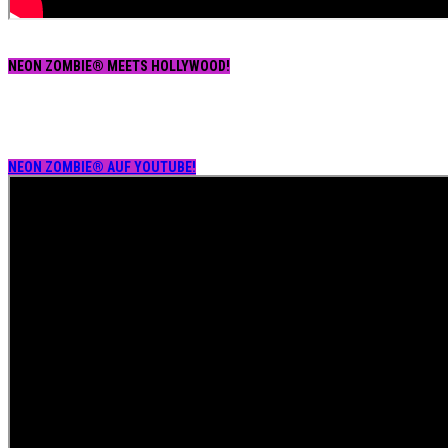
NEON ZOMBIE® MEETS HOLLYWOOD!
NEON ZOMBIE® AUF YOUTUBE!