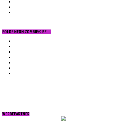
FOLGE NEON ZOMBIE® BEI …
Facebook
YouTube
Instagram
Vimeo
Twitter
tumblr.
RSS
WERBEPARTNER