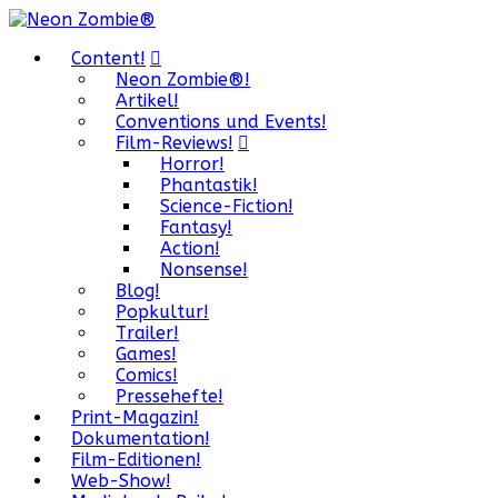
Content!
Neon Zombie®!
Artikel!
Conventions und Events!
Film-Reviews!
Horror!
Phantastik!
Science-Fiction!
Fantasy!
Action!
Nonsense!
Blog!
Popkultur!
Trailer!
Games!
Comics!
Pressehefte!
Print-Magazin!
Dokumentation!
Film-Editionen!
Web-Show!