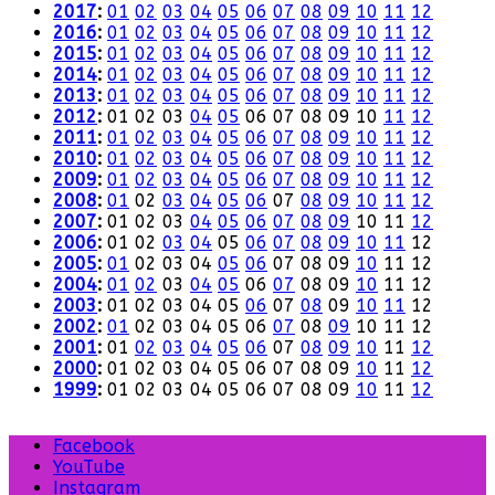
2017
:
01
02
03
04
05
06
07
08
09
10
11
12
2016
:
01
02
03
04
05
06
07
08
09
10
11
12
2015
:
01
02
03
04
05
06
07
08
09
10
11
12
2014
:
01
02
03
04
05
06
07
08
09
10
11
12
2013
:
01
02
03
04
05
06
07
08
09
10
11
12
2012
:
01
02
03
04
05
06
07
08
09
10
11
12
2011
:
01
02
03
04
05
06
07
08
09
10
11
12
2010
:
01
02
03
04
05
06
07
08
09
10
11
12
2009
:
01
02
03
04
05
06
07
08
09
10
11
12
2008
:
01
02
03
04
05
06
07
08
09
10
11
12
2007
:
01
02
03
04
05
06
07
08
09
10
11
12
2006
:
01
02
03
04
05
06
07
08
09
10
11
12
2005
:
01
02
03
04
05
06
07
08
09
10
11
12
2004
:
01
02
03
04
05
06
07
08
09
10
11
12
2003
:
01
02
03
04
05
06
07
08
09
10
11
12
2002
:
01
02
03
04
05
06
07
08
09
10
11
12
2001
:
01
02
03
04
05
06
07
08
09
10
11
12
2000
:
01
02
03
04
05
06
07
08
09
10
11
12
1999
:
01
02
03
04
05
06
07
08
09
10
11
12
Facebook
YouTube
Instagram