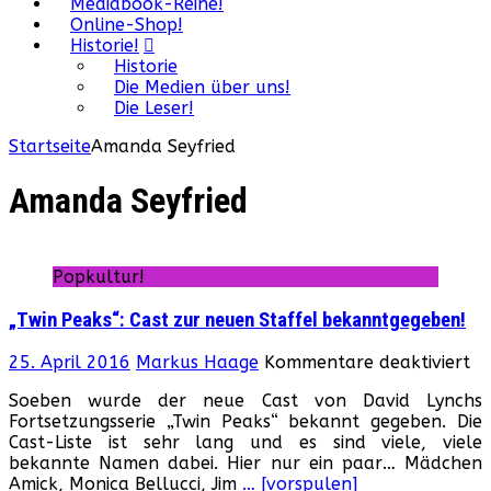
Mediabook-Reihe!
Online-Shop!
Historie!
Historie
Die Medien über uns!
Die Leser!
Startseite
Amanda Seyfried
Amanda Seyfried
Popkultur!
„Twin Peaks“: Cast zur neuen Staffel bekanntgegeben!
fü
25. April 2016
Markus Haage
Kommentare deaktiviert
„T
Soeben wurde der neue Cast von David Lynchs
Pe
Fortsetzungsserie „Twin Peaks“ bekannt gegeben. Die
Ca
Cast-Liste ist sehr lang und es sind viele, viele
zu
bekannte Namen dabei. Hier nur ein paar… Mädchen
ne
Amick, Monica Bellucci, Jim
… [vorspulen]
St