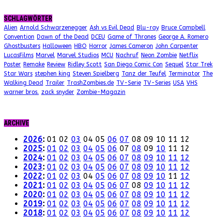
SCHLAGWÖRTER
Alien
Arnold Schwarzenegger
Ash vs Evil Dead
Blu-ray
Bruce Campbell
Convention
Dawn of the Dead
DCEU
Game of Thrones
George A. Romero
Ghostbusters
Halloween
HBO
Horror
James Cameron
John Carpenter
LucasFilms
Marvel
Marvel Studios
MCU
Nachruf
Neon Zombie
Netflix
Poster
Remake
Review
Ridley Scott
San Diego Comic Con
Sequel
Star Trek
Star Wars
stephen king
Steven Spielberg
Tanz der Teufel
Terminator
The
Walking Dead
Trailer
TrashZombies.de
TV-Serie
TV-Series
USA
VHS
warner bros.
zack snyder
Zombie-Magazin
ARCHIVE
2026
:
01
02
03
04
05
06
07
08
09
10
11
12
2025
:
01
02
03
04
05
06
07
08
09
10
11
12
2024
:
01
02
03
04
05
06
07
08
09
10
11
12
2023
:
01
02
03
04
05
06
07
08
09
10
11
12
2022
:
01
02
03
04
05
06
07
08
09
10
11
12
2021
:
01
02
03
04
05
06
07
08
09
10
11
12
2020
:
01
02
03
04
05
06
07
08
09
10
11
12
2019
:
01
02
03
04
05
06
07
08
09
10
11
12
2018
:
01
02
03
04
05
06
07
08
09
10
11
12