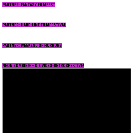
PARTNER: FANTASY FILMFEST
PARTNER: HARD:LINE FILMFESTIVAL
PARTNER: WEEKEND OF HORRORS
NEON ZOMBIE® – DIE VIDEO-RETROSPEKTIVE!