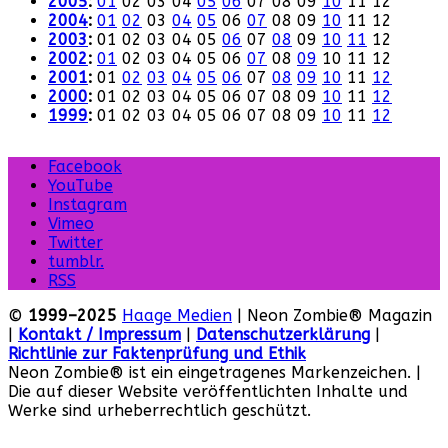
2005
:
01
02
03
04
05
06
07
08
09
10
11
12
2004
:
01
02
03
04
05
06
07
08
09
10
11
12
2003
:
01
02
03
04
05
06
07
08
09
10
11
12
2002
:
01
02
03
04
05
06
07
08
09
10
11
12
2001
:
01
02
03
04
05
06
07
08
09
10
11
12
2000
:
01
02
03
04
05
06
07
08
09
10
11
12
1999
:
01
02
03
04
05
06
07
08
09
10
11
12
Facebook
YouTube
Instagram
Vimeo
Twitter
tumblr.
RSS
©
1999–2025
Haage Medien
| Neon Zombie® Magazin
|
Kontakt / Impressum
|
Datenschutzerklärung
|
Richtlinie zur Faktenprüfung und Ethik
Neon Zombie® ist ein eingetragenes Markenzeichen. |
Die auf dieser Website veröffentlichten Inhalte und
Werke sind urheberrechtlich geschützt.