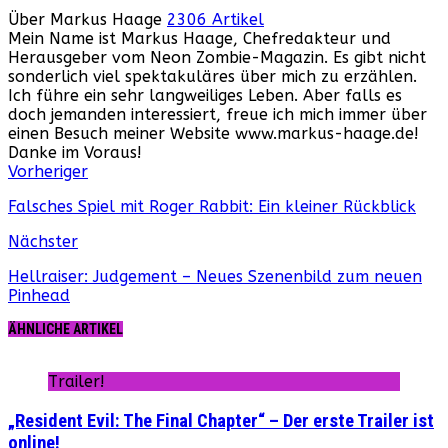
Über Markus Haage
2306 Artikel
Mein Name ist Markus Haage, Chefredakteur und
Herausgeber vom Neon Zombie-Magazin. Es gibt nicht
sonderlich viel spektakuläres über mich zu erzählen.
Ich führe ein sehr langweiliges Leben. Aber falls es
doch jemanden interessiert, freue ich mich immer über
einen Besuch meiner Website www.markus-haage.de!
Danke im Voraus!
Webseite
Facebook
Instagram
YouTube
Vorheriger
Falsches Spiel mit Roger Rabbit: Ein kleiner Rückblick
Nächster
Hellraiser: Judgement – Neues Szenenbild zum neuen
Pinhead
ÄHNLICHE ARTIKEL
Trailer!
„Resident Evil: The Final Chapter“ – Der erste Trailer ist
online!