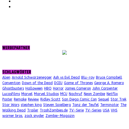
tumblr.
RSS
WERBEPARTNER
SCHLAGWÖRTER
Alien
Arnold Schwarzenegger
Ash vs Evil Dead
Blu-ray
Bruce Campbell
Convention
Dawn of the Dead
DCEU
Game of Thrones
George A. Romero
Ghostbusters
Halloween
HBO
Horror
James Cameron
John Carpenter
LucasFilms
Marvel
Marvel Studios
MCU
Nachruf
Neon Zombie
Netflix
Poster
Remake
Review
Ridley Scott
San Diego Comic Con
Sequel
Star Trek
Star Wars
stephen king
Steven Spielberg
Tanz der Teufel
Terminator
The
Walking Dead
Trailer
TrashZombies.de
TV-Serie
TV-Series
USA
VHS
warner bros.
zack snyder
Zombie-Magazin