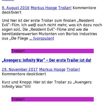
9. August 2016
Markus Haage
Trailer!
Kommentare
für
deaktiviert
„Resident
Und hier ist der erste Trailer zum finalen „Resident
Evil:
Evil“-Film. Ich weiß auch nicht mehr, was ich dazu noch
The
sagen soll. Die „Resident Evil“-Filme sind wie die
Final
bemitleidenswerten Mutanten von Bartok Industries
Chapter“
aus „Die Fliege
… [vorspulen]
–
Der
erste
Trailer!
Trailer
ist
„Avengers: Infinity War“ – Der erste Trailer ist da!
online!
29. November 2017
Markus Haage
Trailer!
für
Kommentare deaktiviert
„Avengers:
Kurz und Knapp: Hier ist der Trailer zu „Avengers:
Infinity
Infinity War“!!!!!
War“
–
Der
Trailer!
erste
Trailer