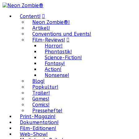
Content!
Neon Zombie®!
Artikel!
Conventions und Events!
Film-Reviews!
Horror!
Phantastik!
Science-Fiction!
Fantasy!
Action!
Nonsense!
Blog!
Popkultur!
Trailer!
Games!
Comics!
Pressehefte!
Print-Magazin!
Dokumentation!
Film-Editionen!
Web-Show!