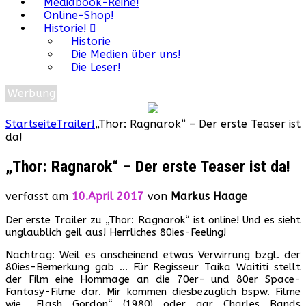
Mediabook-Reihe!
Online-Shop!
Historie!
Historie
Die Medien über uns!
Die Leser!
Werbung
Startseite
Trailer!
„Thor: Ragnarok“ – Der erste Teaser ist
da!
„Thor: Ragnarok“ – Der erste Teaser ist da!
verfasst am
10.April 2017
von
Markus Haage
Der erste Trailer zu „Thor: Ragnarok“ ist online! Und es sieht
unglaublich geil aus! Herrliches 80ies-Feeling!
Nachtrag: Weil es anscheinend etwas Verwirrung bzgl. der
80ies-Bemerkung gab … Für Regisseur Taika Waititi stellt
der Film eine Hommage an die 70er- und 80er Space-
Fantasy-Filme dar. Mir kommen diesbezüglich bspw. Filme
wie „Flash Gordon“ (1980) oder gar Charles Bands