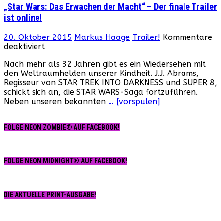
„Star Wars: Das Erwachen der Macht“ – Der finale Trailer
ist
ist online!
da!
20. Oktober 2015
Markus Haage
Trailer!
Kommentare
für
deaktiviert
„Star
Nach mehr als 32 Jahren gibt es ein Wiedersehen mit
Wars:
den Weltraumhelden unserer Kindheit. J.J. Abrams,
Das
Regisseur von STAR TREK INTO DARKNESS und SUPER 8,
Erwachen
schickt sich an, die STAR WARS-Saga fortzuführen.
der
Neben unseren bekannten
… [vorspulen]
Macht“
–
Der
FOLGE NEON ZOMBIE® AUF FACEBOOK!
finale
Trailer
ist
online!
FOLGE NEON MIDNIGHT® AUF FACEBOOK!
DIE AKTUELLE PRINT-AUSGABE!