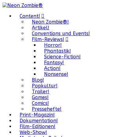
Content!
Neon Zombie®!
Artikel!
Conventions und Events!
Film-Reviews!
Horror!
Phantastik!
Science-Fiction!
Fantasy!
Action!
Nonsense!
Blog!
Popkultur!
Trailer!
Games!
Comics!
Pressehefte!
Print-Magazin!
Dokumentation!
Film-Editionen!
Web-Show!