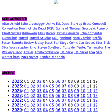
SCHLAGWÖRTER
Alien
Arnold Schwarzenegger
Ash vs Evil Dead
Blu-ray
Bruce Campbell
Convention
Dawn of the Dead
DCEU
Game of Thrones
George A. Romero
Ghostbusters
Halloween
HBO
Horror
James Cameron
John Carpenter
LucasFilms
Marvel
Marvel Studios
MCU
Nachruf
Neon Zombie
Netflix
Poster
Remake
Review
Ridley Scott
San Diego Comic Con
Sequel
Star Trek
Star Wars
stephen king
Steven Spielberg
Tanz der Teufel
Terminator
The
Walking Dead
Trailer
TrashZombies.de
TV-Serie
TV-Series
USA
VHS
warner bros.
zack snyder
Zombie-Magazin
ARCHIVE
2026
:
01
02
03
04
05
06
07
08
09
10
11
12
2025
:
01
02
03
04
05
06
07
08
09
10
11
12
2024
:
01
02
03
04
05
06
07
08
09
10
11
12
2023
:
01
02
03
04
05
06
07
08
09
10
11
12
2022
:
01
02
03
04
05
06
07
08
09
10
11
12
2021
:
01
02
03
04
05
06
07
08
09
10
11
12
2020
:
01
02
03
04
05
06
07
08
09
10
11
12