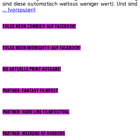
sind diese automatisch weitaus weniger wert). Und sind
… [vorspulen]
FOLGE NEON ZOMBIE® AUF FACEBOOK!
FOLGE NEON MIDNIGHT® AUF FACEBOOK!
DIE AKTUELLE PRINT-AUSGABE!
PARTNER: FANTASY FILMFEST
PARTNER: HARD:LINE FILMFESTIVAL
PARTNER: WEEKEND OF HORRORS