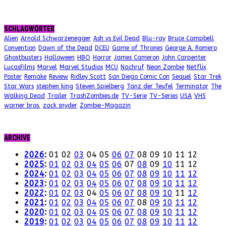
SCHLAGWÖRTER
Alien
Arnold Schwarzenegger
Ash vs Evil Dead
Blu-ray
Bruce Campbell
Convention
Dawn of the Dead
DCEU
Game of Thrones
George A. Romero
Ghostbusters
Halloween
HBO
Horror
James Cameron
John Carpenter
LucasFilms
Marvel
Marvel Studios
MCU
Nachruf
Neon Zombie
Netflix
Poster
Remake
Review
Ridley Scott
San Diego Comic Con
Sequel
Star Trek
Star Wars
stephen king
Steven Spielberg
Tanz der Teufel
Terminator
The
Walking Dead
Trailer
TrashZombies.de
TV-Serie
TV-Series
USA
VHS
warner bros.
zack snyder
Zombie-Magazin
ARCHIVE
2026
:
01
02
03
04
05
06
07
08
09
10
11
12
2025
:
01
02
03
04
05
06
07
08
09
10
11
12
2024
:
01
02
03
04
05
06
07
08
09
10
11
12
2023
:
01
02
03
04
05
06
07
08
09
10
11
12
2022
:
01
02
03
04
05
06
07
08
09
10
11
12
2021
:
01
02
03
04
05
06
07
08
09
10
11
12
2020
:
01
02
03
04
05
06
07
08
09
10
11
12
2019
:
01
02
03
04
05
06
07
08
09
10
11
12