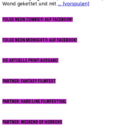
Wand gekettet und mit
… [vorspulen]
FOLGE NEON ZOMBIE® AUF FACEBOOK!
FOLGE NEON MIDNIGHT® AUF FACEBOOK!
DIE AKTUELLE PRINT-AUSGABE!
PARTNER: FANTASY FILMFEST
PARTNER: HARD:LINE FILMFESTIVAL
PARTNER: WEEKEND OF HORRORS