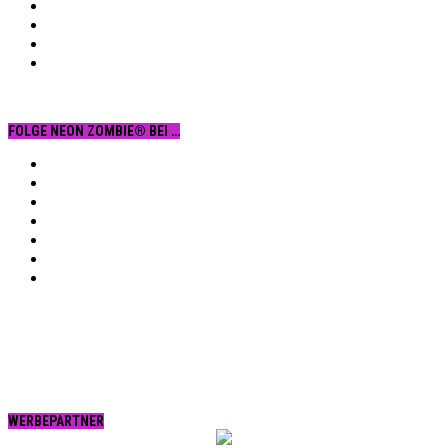
FOLGE NEON ZOMBIE® BEI …
Facebook
YouTube
Instagram
Vimeo
Twitter
tumblr.
RSS
WERBEPARTNER