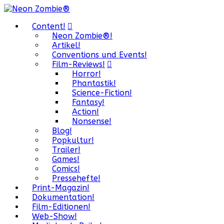
Content!
Neon Zombie®!
Artikel!
Conventions und Events!
Film-Reviews!
Horror!
Phantastik!
Science-Fiction!
Fantasy!
Action!
Nonsense!
Blog!
Popkultur!
Trailer!
Games!
Comics!
Pressehefte!
Print-Magazin!
Dokumentation!
Film-Editionen!
Web-Show!