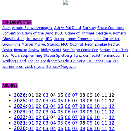
SCHLAGWÖRTER
Alien
Arnold Schwarzenegger
Ash vs Evil Dead
Blu-ray
Bruce Campbell
Convention
Dawn of the Dead
DCEU
Game of Thrones
George A. Romero
Ghostbusters
Halloween
HBO
Horror
James Cameron
John Carpenter
LucasFilms
Marvel
Marvel Studios
MCU
Nachruf
Neon Zombie
Netflix
Poster
Remake
Review
Ridley Scott
San Diego Comic Con
Sequel
Star Trek
Star Wars
stephen king
Steven Spielberg
Tanz der Teufel
Terminator
The
Walking Dead
Trailer
TrashZombies.de
TV-Serie
TV-Series
USA
VHS
warner bros.
zack snyder
Zombie-Magazin
ARCHIVE
2026
:
01
02
03
04
05
06
07
08
09
10
11
12
2025
:
01
02
03
04
05
06
07
08
09
10
11
12
2024
:
01
02
03
04
05
06
07
08
09
10
11
12
2023
:
01
02
03
04
05
06
07
08
09
10
11
12
2022
:
01
02
03
04
05
06
07
08
09
10
11
12
2021
:
01
02
03
04
05
06
07
08
09
10
11
12
2020
:
01
02
03
04
05
06
07
08
09
10
11
12