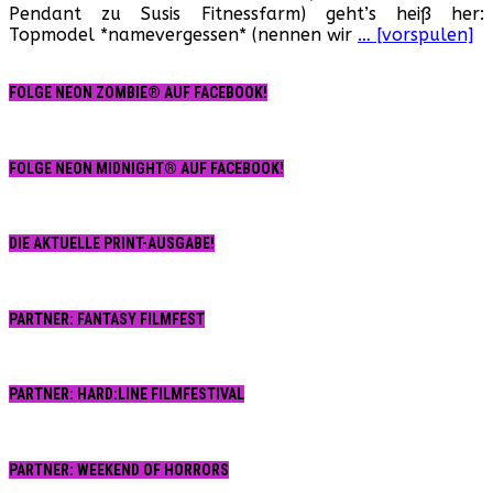
Pendant zu Susis Fitnessfarm) geht’s heiß her:
Club
Topmodel *namevergessen* (nennen wir
… [vorspulen]
(USA,
1986)
FOLGE NEON ZOMBIE® AUF FACEBOOK!
FOLGE NEON MIDNIGHT® AUF FACEBOOK!
DIE AKTUELLE PRINT-AUSGABE!
PARTNER: FANTASY FILMFEST
PARTNER: HARD:LINE FILMFESTIVAL
PARTNER: WEEKEND OF HORRORS