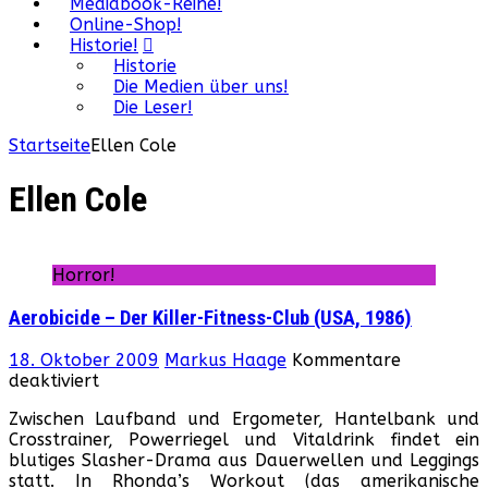
Mediabook-Reihe!
Online-Shop!
Historie!
Historie
Die Medien über uns!
Die Leser!
Startseite
Ellen Cole
Ellen Cole
Horror!
Aerobicide – Der Killer-Fitness-Club (USA, 1986)
18. Oktober 2009
Markus Haage
Kommentare
für
deaktiviert
Aerobicide
Zwischen Laufband und Ergometer, Hantelbank und
–
Crosstrainer, Powerriegel und Vitaldrink findet ein
Der
blutiges Slasher-Drama aus Dauerwellen und Leggings
Killer-
statt. In Rhonda’s Workout (das amerikanische
Fitness-