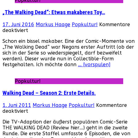
Popkultur!
Deutschland…
„The Walking Dead“: Etwas makaberes Toy…
17. Juni 2016
Markus Haage
Popkultur!
Kommentare
für
deaktiviert
„The
Schon ein bissel makaber. Eine der Comic-Momente von
Walking
„The Walking Dead“ war Negans erster Auftritt (ob der
Dead“:
sich in der Serie so wiederspiegelt, darf bezweifelt
Etwas
werden). Dieser wurde nun in Collectible-Form
makaberes
festgehalten. Ich möchte dann
… [vorspulen]
Toy…
Popkultur!
Walking Dead – Season 2: Erste Details.
1. Juni 2011
Markus Haage
Popkultur!
Kommentare
für
deaktiviert
Walking
Die TV-Adaption der äußerst populären Comic-Serie
Dead
THE WALKING DEAD (Review hier…) geht in die zweite
–
Runde. Die erste Staffel umfasste 6 Episoden, die von
Season