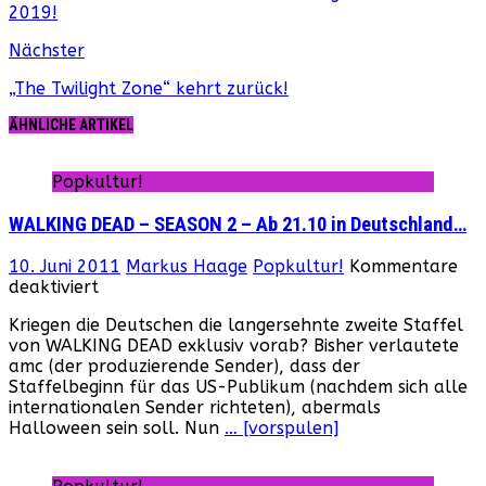
2019!
Nächster
„The Twilight Zone“ kehrt zurück!
ÄHNLICHE ARTIKEL
Popkultur!
WALKING DEAD – SEASON 2 – Ab 21.10 in Deutschland…
10. Juni 2011
Markus Haage
Popkultur!
Kommentare
für
deaktiviert
WALKING
Kriegen die Deutschen die langersehnte zweite Staffel
DEAD
von WALKING DEAD exklusiv vorab? Bisher verlautete
–
amc (der produzierende Sender), dass der
SEASON
Staffelbeginn für das US-Publikum (nachdem sich alle
2
internationalen Sender richteten), abermals
–
Halloween sein soll. Nun
… [vorspulen]
Ab
21.10
in