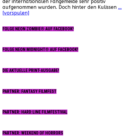
der internationalen Fangemeide sehr positiv
2:
aufgenommen wurden. Doch hinter den Kulissen
…
Erste
[vorspulen]
Details.
FOLGE NEON ZOMBIE® AUF FACEBOOK!
FOLGE NEON MIDNIGHT® AUF FACEBOOK!
DIE AKTUELLE PRINT-AUSGABE!
PARTNER: FANTASY FILMFEST
PARTNER: HARD:LINE FILMFESTIVAL
PARTNER: WEEKEND OF HORRORS