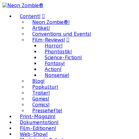
Content!
Neon Zombie®!
Artikel!
Conventions und Events!
Film-Reviews!
Horror!
Phantastik!
Science-Fiction!
Fantasy!
Action!
Nonsense!
Blog!
Popkultur!
Trailer!
Games!
Comics!
Pressehefte!
Print-Magazin!
Dokumentation!
Film-Editionen!
Web-Show!