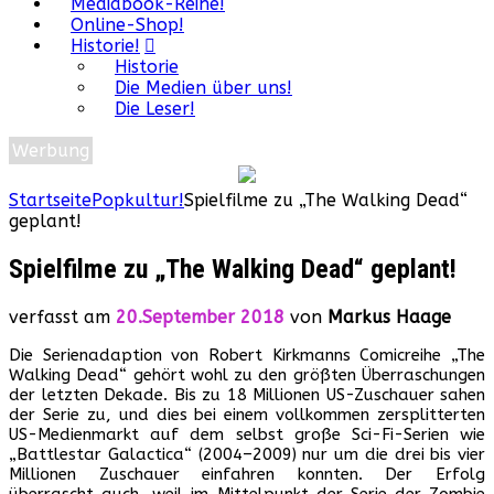
Mediabook-Reihe!
Online-Shop!
Historie!
Historie
Die Medien über uns!
Die Leser!
Werbung
Startseite
Popkultur!
Spielfilme zu „The Walking Dead“
geplant!
Spielfilme zu „The Walking Dead“ geplant!
verfasst am
20.September 2018
von
Markus Haage
Die Serienadaption von Robert Kirkmanns Comicreihe „The
Walking Dead“ gehört wohl zu den größten Überraschungen
der letzten Dekade. Bis zu 18 Millionen US-Zuschauer sahen
der Serie zu, und dies bei einem vollkommen zersplitterten
US-Medienmarkt auf dem selbst große Sci-Fi-Serien wie
„Battlestar Galactica“ (2004–2009) nur um die drei bis vier
Millionen Zuschauer einfahren konnten. Der Erfolg
überrascht auch, weil im Mittelpunkt der Serie der Zombie