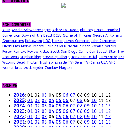
WERBEPARTNER
SCHLAGWÖRTER
Alien
Arnold Schwarzenegger
Ash vs Evil Dead
Blu-ray
Bruce Campbell
Convention
Dawn of the Dead
DCEU
Game of Thrones
George A. Romero
Ghostbusters
Halloween
HBO
Horror
James Cameron
John Carpenter
LucasFilms
Marvel
Marvel Studios
MCU
Nachruf
Neon Zombie
Netflix
Poster
Remake
Review
Ridley Scott
San Diego Comic Con
Sequel
Star Trek
Star Wars
stephen king
Steven Spielberg
Tanz der Teufel
Terminator
The
Walking Dead
Trailer
TrashZombies.de
TV-Serie
TV-Series
USA
VHS
warner bros.
zack snyder
Zombie-Magazin
ARCHIVE
2026
:
01
02
03
04
05
06
07
08
09
10
11
12
2025
:
01
02
03
04
05
06
07
08
09
10
11
12
2024
:
01
02
03
04
05
06
07
08
09
10
11
12
2023
:
01
02
03
04
05
06
07
08
09
10
11
12
2022
:
01
02
03
04
05
06
07
08
09
10
11
12
2021
:
01
02
03
04
05
06
07
08
09
10
11
12