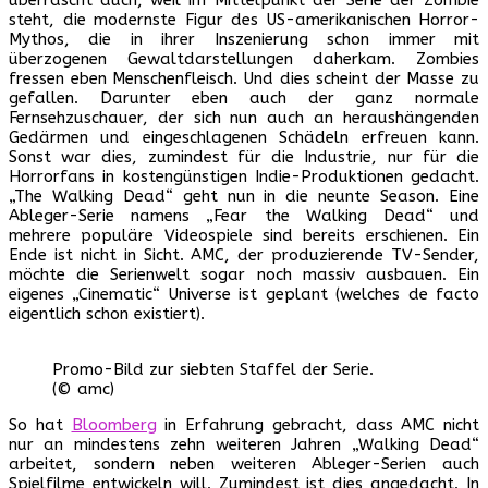
steht, die modernste Figur des US-amerikanischen Horror-
Mythos, die in ihrer Inszenierung schon immer mit
überzogenen Gewaltdarstellungen daherkam. Zombies
fressen eben Menschenfleisch. Und dies scheint der Masse zu
gefallen. Darunter eben auch der ganz normale
Fernsehzuschauer, der sich nun auch an heraushängenden
Gedärmen und eingeschlagenen Schädeln erfreuen kann.
Sonst war dies, zumindest für die Industrie, nur für die
Horrorfans in kostengünstigen Indie-Produktionen gedacht.
„The Walking Dead“ geht nun in die neunte Season. Eine
Ableger-Serie namens „Fear the Walking Dead“ und
mehrere populäre Videospiele sind bereits erschienen. Ein
Ende ist nicht in Sicht. AMC, der produzierende TV-Sender,
möchte die Serienwelt sogar noch massiv ausbauen. Ein
eigenes „Cinematic“ Universe ist geplant (welches de facto
eigentlich schon existiert).
Promo-Bild zur siebten Staffel der Serie.
(© amc)
So hat
Bloomberg
in Erfahrung gebracht, dass AMC nicht
nur an mindestens zehn weiteren Jahren „Walking Dead“
arbeitet, sondern neben weiteren Ableger-Serien auch
Spielfilme entwickeln will. Zumindest ist dies angedacht. In