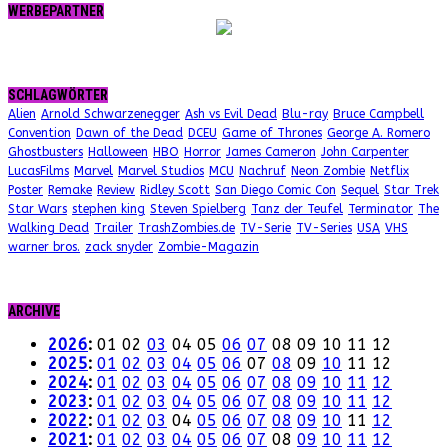
WERBEPARTNER
SCHLAGWÖRTER
Alien
Arnold Schwarzenegger
Ash vs Evil Dead
Blu-ray
Bruce Campbell
Convention
Dawn of the Dead
DCEU
Game of Thrones
George A. Romero
Ghostbusters
Halloween
HBO
Horror
James Cameron
John Carpenter
LucasFilms
Marvel
Marvel Studios
MCU
Nachruf
Neon Zombie
Netflix
Poster
Remake
Review
Ridley Scott
San Diego Comic Con
Sequel
Star Trek
Star Wars
stephen king
Steven Spielberg
Tanz der Teufel
Terminator
The
Walking Dead
Trailer
TrashZombies.de
TV-Serie
TV-Series
USA
VHS
warner bros.
zack snyder
Zombie-Magazin
ARCHIVE
2026
:
01
02
03
04
05
06
07
08
09
10
11
12
2025
:
01
02
03
04
05
06
07
08
09
10
11
12
2024
:
01
02
03
04
05
06
07
08
09
10
11
12
2023
:
01
02
03
04
05
06
07
08
09
10
11
12
2022
:
01
02
03
04
05
06
07
08
09
10
11
12
2021
:
01
02
03
04
05
06
07
08
09
10
11
12