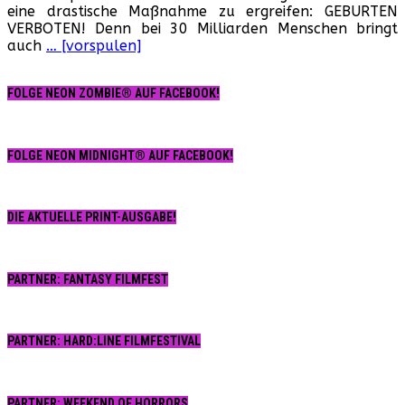
eine drastische Maßnahme zu ergreifen: GEBURTEN
VERBOTEN! Denn bei 30 Milliarden Menschen bringt
auch
… [vorspulen]
FOLGE NEON ZOMBIE® AUF FACEBOOK!
FOLGE NEON MIDNIGHT® AUF FACEBOOK!
DIE AKTUELLE PRINT-AUSGABE!
PARTNER: FANTASY FILMFEST
PARTNER: HARD:LINE FILMFESTIVAL
PARTNER: WEEKEND OF HORRORS