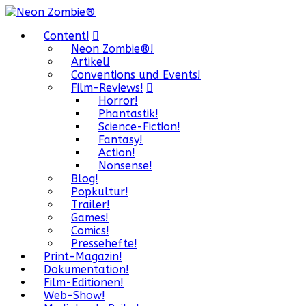
Content!
Neon Zombie®!
Artikel!
Conventions und Events!
Film-Reviews!
Horror!
Phantastik!
Science-Fiction!
Fantasy!
Action!
Nonsense!
Blog!
Popkultur!
Trailer!
Games!
Comics!
Pressehefte!
Print-Magazin!
Dokumentation!
Film-Editionen!
Web-Show!