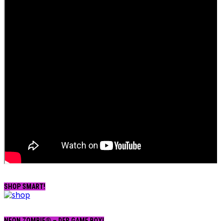
SHOP SMART!
NEON ZOMBIE® – DER GAME BOY!