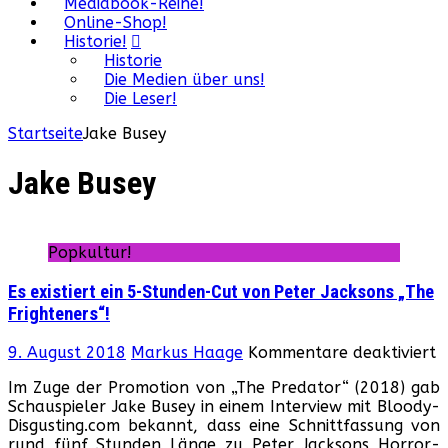
Mediabook-Reihe!
Online-Shop!
Historie!
Historie
Die Medien über uns!
Die Leser!
Startseite
Jake Busey
Jake Busey
Popkultur!
Es existiert ein 5-Stunden-Cut von Peter Jacksons „The
Frighteners“!
f
9. August 2018
Markus Haage
Kommentare deaktiviert
E
Im Zuge der Promotion von „The Predator“ (2018) gab
e
Schauspieler Jake Busey in einem Interview mit Bloody-
e
Disgusting.com bekannt, dass eine Schnittfassung von
5
rund fünf Stunden Länge zu Peter Jacksons Horror-
S