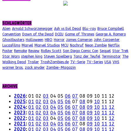
SCHLAGWÖRTER
Alien
Arnold Schwarzenegger
Ash vs Evil Dead
Blu-ray
Bruce Campbell
Convention
Dawn of the Dead
DCEU
Game of Thrones
George A. Romero
Ghostbusters
Halloween
HBO
Horror
James Cameron
John Carpenter
LucasFilms
Marvel
Marvel Studios
MCU
Nachruf
Neon Zombie
Netflix
Poster
Remake
Review
Ridley Scott
San Diego Comic Con
Sequel
Star Trek
Star Wars
stephen king
Steven Spielberg
Tanz der Teufel
Terminator
The
Walking Dead
Trailer
TrashZombies.de
TV-Serie
TV-Series
USA
VHS
warner bros.
zack snyder
Zombie-Magazin
ARCHIVE
2026
:
01
02
03
04
05
06
07
08
09
10
11
12
2025
:
01
02
03
04
05
06
07
08
09
10
11
12
2024
:
01
02
03
04
05
06
07
08
09
10
11
12
2023
:
01
02
03
04
05
06
07
08
09
10
11
12
2022
:
01
02
03
04
05
06
07
08
09
10
11
12
2021
:
01
02
03
04
05
06
07
08
09
10
11
12
2020
:
01
02
03
04
05
06
07
08
09
10
11
12