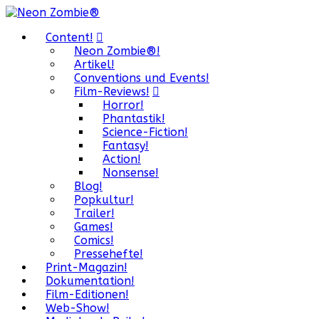
Content!
Neon Zombie®!
Artikel!
Conventions und Events!
Film-Reviews!
Horror!
Phantastik!
Science-Fiction!
Fantasy!
Action!
Nonsense!
Blog!
Popkultur!
Trailer!
Games!
Comics!
Pressehefte!
Print-Magazin!
Dokumentation!
Film-Editionen!
Web-Show!