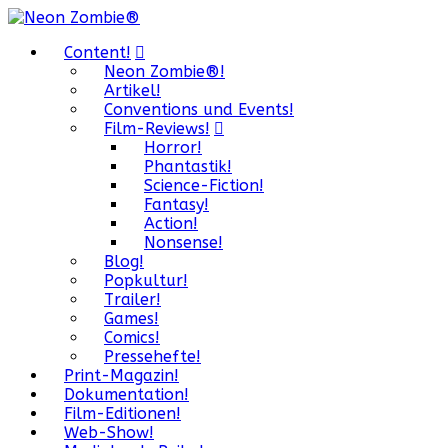
Content!
Neon Zombie®!
Artikel!
Conventions und Events!
Film-Reviews!
Horror!
Phantastik!
Science-Fiction!
Fantasy!
Action!
Nonsense!
Blog!
Popkultur!
Trailer!
Games!
Comics!
Pressehefte!
Print-Magazin!
Dokumentation!
Film-Editionen!
Web-Show!