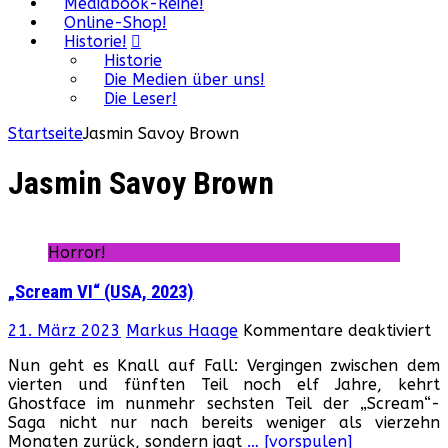
Mediabook-Reihe!
Online-Shop!
Historie!
Historie
Die Medien über uns!
Die Leser!
Startseite
Jasmin Savoy Brown
Jasmin Savoy Brown
Horror!
„Scream VI“ (USA, 2023)
fü
21. März 2023
Markus Haage
Kommentare deaktiviert
„
Nun geht es Knall auf Fall: Vergingen zwischen dem
VI
vierten und fünften Teil noch elf Jahre, kehrt
(U
Ghostface im nunmehr sechsten Teil der „Scream“-
20
Saga nicht nur nach bereits weniger als vierzehn
Monaten zurück, sondern jagt
… [vorspulen]