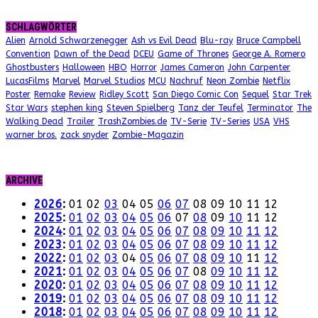
SCHLAGWÖRTER
Alien
Arnold Schwarzenegger
Ash vs Evil Dead
Blu-ray
Bruce Campbell
Convention
Dawn of the Dead
DCEU
Game of Thrones
George A. Romero
Ghostbusters
Halloween
HBO
Horror
James Cameron
John Carpenter
LucasFilms
Marvel
Marvel Studios
MCU
Nachruf
Neon Zombie
Netflix
Poster
Remake
Review
Ridley Scott
San Diego Comic Con
Sequel
Star Trek
Star Wars
stephen king
Steven Spielberg
Tanz der Teufel
Terminator
The
Walking Dead
Trailer
TrashZombies.de
TV-Serie
TV-Series
USA
VHS
warner bros.
zack snyder
Zombie-Magazin
ARCHIVE
2026
:
01
02
03
04
05
06
07
08
09
10
11
12
2025
:
01
02
03
04
05
06
07
08
09
10
11
12
2024
:
01
02
03
04
05
06
07
08
09
10
11
12
2023
:
01
02
03
04
05
06
07
08
09
10
11
12
2022
:
01
02
03
04
05
06
07
08
09
10
11
12
2021
:
01
02
03
04
05
06
07
08
09
10
11
12
2020
:
01
02
03
04
05
06
07
08
09
10
11
12
2019
:
01
02
03
04
05
06
07
08
09
10
11
12
2018
:
01
02
03
04
05
06
07
08
09
10
11
12