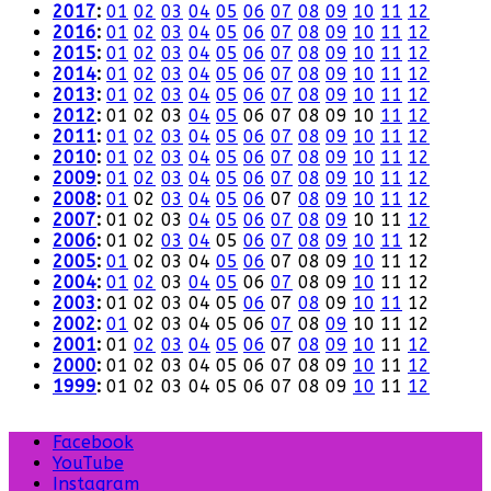
2017
:
01
02
03
04
05
06
07
08
09
10
11
12
2016
:
01
02
03
04
05
06
07
08
09
10
11
12
2015
:
01
02
03
04
05
06
07
08
09
10
11
12
2014
:
01
02
03
04
05
06
07
08
09
10
11
12
2013
:
01
02
03
04
05
06
07
08
09
10
11
12
2012
:
01
02
03
04
05
06
07
08
09
10
11
12
2011
:
01
02
03
04
05
06
07
08
09
10
11
12
2010
:
01
02
03
04
05
06
07
08
09
10
11
12
2009
:
01
02
03
04
05
06
07
08
09
10
11
12
2008
:
01
02
03
04
05
06
07
08
09
10
11
12
2007
:
01
02
03
04
05
06
07
08
09
10
11
12
2006
:
01
02
03
04
05
06
07
08
09
10
11
12
2005
:
01
02
03
04
05
06
07
08
09
10
11
12
2004
:
01
02
03
04
05
06
07
08
09
10
11
12
2003
:
01
02
03
04
05
06
07
08
09
10
11
12
2002
:
01
02
03
04
05
06
07
08
09
10
11
12
2001
:
01
02
03
04
05
06
07
08
09
10
11
12
2000
:
01
02
03
04
05
06
07
08
09
10
11
12
1999
:
01
02
03
04
05
06
07
08
09
10
11
12
Facebook
YouTube
Instagram