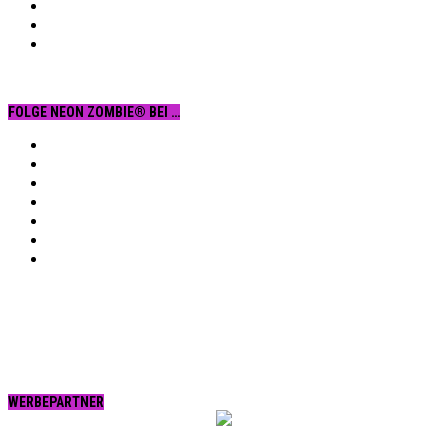
FOLGE NEON ZOMBIE® BEI …
Facebook
YouTube
Instagram
Vimeo
Twitter
tumblr.
RSS
WERBEPARTNER