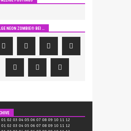
LGE NEON ZOMBIE® BEI …
CHIVE
:
01
02
03
04
05
06
07
08
09
10
11
12
:
01
02
03
04
05
06
07
08
09
10
11
12