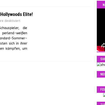
N
 Hollywoods Elite!
e deaktiviert
hauspieler, die
 perlend-weißen
tandard-Sommer-
ten sich in ihrer
llen kämpfen, um
SH
NE
FO
ZU