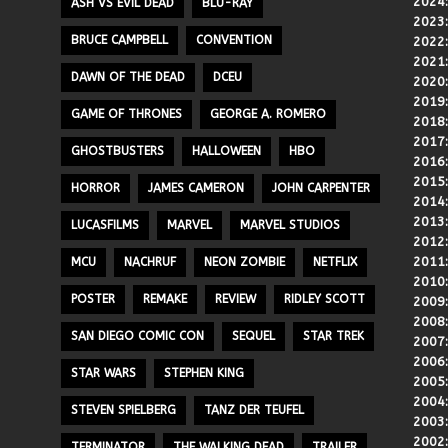
2024
ASH VS EVIL DEAD
BLU-RAY
2023
BRUCE CAMPBELL
CONVENTION
2022
2021
DAWN OF THE DEAD
DCEU
2020
2019
GAME OF THRONES
GEORGE A. ROMERO
2018
2017
GHOSTBUSTERS
HALLOWEEN
HBO
2016
2015
HORROR
JAMES CAMERON
JOHN CARPENTER
2014
2013
LUCASFILMS
MARVEL
MARVEL STUDIOS
2012
2011
MCU
NACHRUF
NEON ZOMBIE
NETFLIX
2010
POSTER
REMAKE
REVIEW
RIDLEY SCOTT
2009
2008
SAN DIEGO COMIC CON
SEQUEL
STAR TREK
2007
2006
STAR WARS
STEPHEN KING
2005
2004
STEVEN SPIELBERG
TANZ DER TEUFEL
2003
2002
TERMINATOR
THE WALKING DEAD
TRAILER