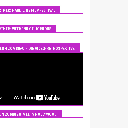
RTNER: HARD:LINE FILMFESTIVAL
RTNER: WEEKEND OF HORRORS
EON ZOMBIE® – DIE VIDEO-RETROSPEKTIVE!
ON ZOMBIE® MEETS HOLLYWOOD!