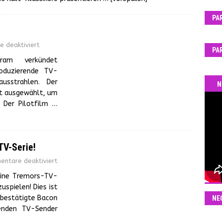
PA
 deaktiviert
PA
am verkündet
roduzierende TV-
usstrahlen. Der
N
ht ausgewählt, um
: Der Pilotfilm
…
TV-Serie!
ntare deaktiviert
 eine Tremors-TV-
uspielen! Dies ist
m bestätigte Bacon
NE
renden TV-Sender