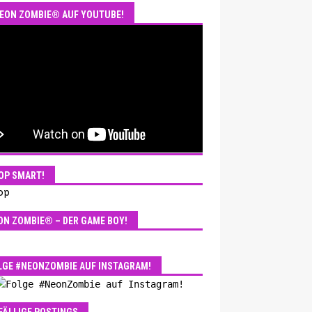
EON ZOMBIE® AUF YOUTUBE!
OP SMART!
ON ZOMBIE® – DER GAME BOY!
LGE #NEONZOMBIE AUF INSTAGRAM!
FÄLLIGE POSTINGS