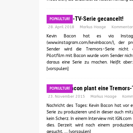
Tremors-TV-Serie gecancelt!
POPKULTUR!
28. April 2018
Markus Haage
Kommentare
Kevin Bacon hat es via Instagr
(www.instagram.com/kevinbacon/), der p
Sender wird die Tremors-Serie nicht a
Pilotfilm mit Bacon wurde vom Sender nic
daraus eine Serie zu machen. Heißt aber
[vorspulen]
Kevin Bacon plant eine Tremors-
POPKULTUR!
23. November 2015
Markus Haage
Komme
Nachricht des Tages: Kevin Bacon hat vor
Serie zu produzieren und in dieser auch mitz
kein Scherz. In einem Interview mit IGN.co
dies. Derzeit wird nach einem produzie
gesucht.
… [vorspulen]