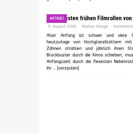
Die besten frühen Filmrollen von
ARTIKEL!
9. August 2008
Markus Haage
Kommentar
Aller Anfang ist schwer und viele Sc
heutzutage von Hochglanzblättern mit
Zähnen strahlen und jährlich ihren S
Blockbuster durch die Kinos schieben, muss
Anfangszeit durch die fiesesten Nebenro
ihr
… [vorspulen]