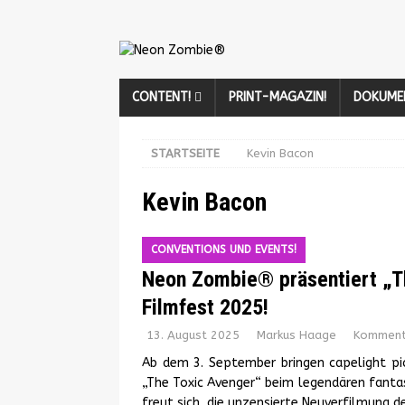
CONTENT!
PRINT-MAGAZIN!
DOKUME
STARTSEITE
Kevin Bacon
Kevin Bacon
CONVENTIONS UND EVENTS!
Neon Zombie® präsentiert „T
Filmfest 2025!
13. August 2025
Markus Haage
Kommenta
Ab dem 3. September bringen capelight p
„The Toxic Avenger“ beim legendären fanta
freut sich, die unzensierte Neuverfilmung d