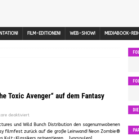
NTATION!
FILM-EDITIONEN!
WEB-SHOW!
MEDIABOOK-REIH
FO
FO
he Toxic Avenger“ auf dem Fantasy
DI
re deaktiviert
ictures und Wild Bunch Distribution den sagenumwobenen
PA
sy filmfest zurück auf die große Leinwand! Neon Zombie®
es Kult-Klassikers präsentieren
… [vorspulen]