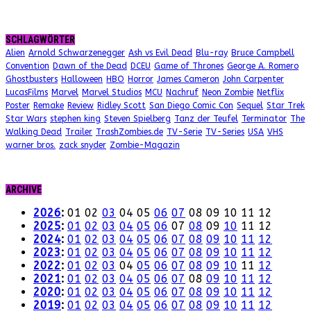
SCHLAGWÖRTER
Alien
Arnold Schwarzenegger
Ash vs Evil Dead
Blu-ray
Bruce Campbell
Convention
Dawn of the Dead
DCEU
Game of Thrones
George A. Romero
Ghostbusters
Halloween
HBO
Horror
James Cameron
John Carpenter
LucasFilms
Marvel
Marvel Studios
MCU
Nachruf
Neon Zombie
Netflix
Poster
Remake
Review
Ridley Scott
San Diego Comic Con
Sequel
Star Trek
Star Wars
stephen king
Steven Spielberg
Tanz der Teufel
Terminator
The
Walking Dead
Trailer
TrashZombies.de
TV-Serie
TV-Series
USA
VHS
warner bros.
zack snyder
Zombie-Magazin
ARCHIVE
2026
:
01
02
03
04
05
06
07
08
09
10
11
12
2025
:
01
02
03
04
05
06
07
08
09
10
11
12
2024
:
01
02
03
04
05
06
07
08
09
10
11
12
2023
:
01
02
03
04
05
06
07
08
09
10
11
12
2022
:
01
02
03
04
05
06
07
08
09
10
11
12
2021
:
01
02
03
04
05
06
07
08
09
10
11
12
2020
:
01
02
03
04
05
06
07
08
09
10
11
12
2019
:
01
02
03
04
05
06
07
08
09
10
11
12