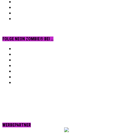
FOLGE NEON ZOMBIE® BEI …
Facebook
YouTube
Instagram
Vimeo
Twitter
tumblr.
RSS
WERBEPARTNER