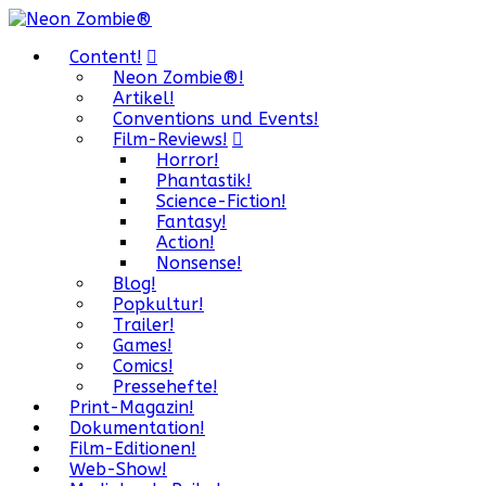
Content!
Neon Zombie®!
Artikel!
Conventions und Events!
Film-Reviews!
Horror!
Phantastik!
Science-Fiction!
Fantasy!
Action!
Nonsense!
Blog!
Popkultur!
Trailer!
Games!
Comics!
Pressehefte!
Print-Magazin!
Dokumentation!
Film-Editionen!
Web-Show!