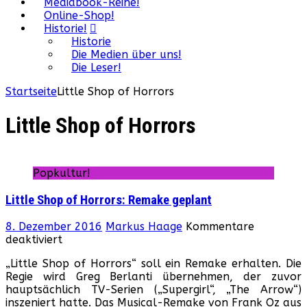
Mediabook-Reihe!
Online-Shop!
Historie!
Historie
Die Medien über uns!
Die Leser!
Startseite
Little Shop of Horrors
Little Shop of Horrors
Popkultur!
Little Shop of Horrors: Remake geplant
8. Dezember 2016
Markus Haage
Kommentare
für
deaktiviert
Little
„Little Shop of Horrors“ soll ein Remake erhalten. Die
Shop
Regie wird Greg Berlanti übernehmen, der zuvor
of
hauptsächlich TV-Serien („Supergirl“, „The Arrow“)
Horrors:
inszeniert hatte. Das Musical-Remake von Frank Oz aus
Remake