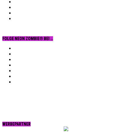
FOLGE NEON ZOMBIE® BEI …
Facebook
YouTube
Instagram
Vimeo
Twitter
tumblr.
RSS
WERBEPARTNER