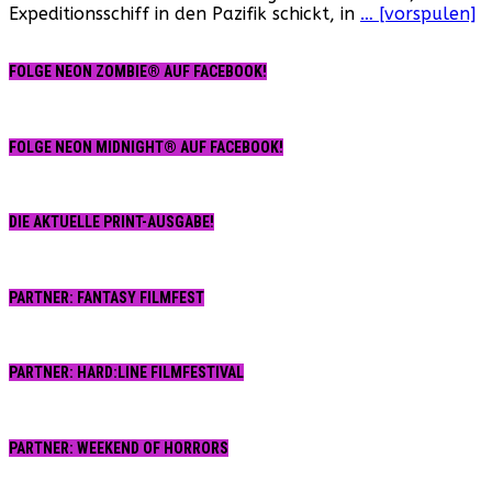
Expeditionsschiff in den Pazifik schickt, in
… [vorspulen]
FOLGE NEON ZOMBIE® AUF FACEBOOK!
FOLGE NEON MIDNIGHT® AUF FACEBOOK!
DIE AKTUELLE PRINT-AUSGABE!
PARTNER: FANTASY FILMFEST
PARTNER: HARD:LINE FILMFESTIVAL
PARTNER: WEEKEND OF HORRORS