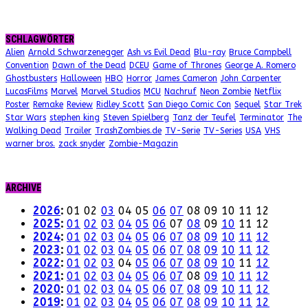
SCHLAGWÖRTER
Alien
Arnold Schwarzenegger
Ash vs Evil Dead
Blu-ray
Bruce Campbell
Convention
Dawn of the Dead
DCEU
Game of Thrones
George A. Romero
Ghostbusters
Halloween
HBO
Horror
James Cameron
John Carpenter
LucasFilms
Marvel
Marvel Studios
MCU
Nachruf
Neon Zombie
Netflix
Poster
Remake
Review
Ridley Scott
San Diego Comic Con
Sequel
Star Trek
Star Wars
stephen king
Steven Spielberg
Tanz der Teufel
Terminator
The
Walking Dead
Trailer
TrashZombies.de
TV-Serie
TV-Series
USA
VHS
warner bros.
zack snyder
Zombie-Magazin
ARCHIVE
2026
:
01
02
03
04
05
06
07
08
09
10
11
12
2025
:
01
02
03
04
05
06
07
08
09
10
11
12
2024
:
01
02
03
04
05
06
07
08
09
10
11
12
2023
:
01
02
03
04
05
06
07
08
09
10
11
12
2022
:
01
02
03
04
05
06
07
08
09
10
11
12
2021
:
01
02
03
04
05
06
07
08
09
10
11
12
2020
:
01
02
03
04
05
06
07
08
09
10
11
12
2019
:
01
02
03
04
05
06
07
08
09
10
11
12