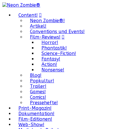
Content!
Neon Zombie®!
Artikel!
Conventions und Events!
Film-Reviews!
Horror!
Phantastik!
Science-Fiction!
Fantasy!
Action!
Nonsense!
Blog!
Popkultur!
Trailer!
Games!
Comics!
Pressehefte!
Print-Magazin!
Dokumentation!
Film-Editionen!
Web-Show!