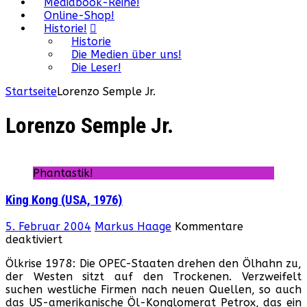
Mediabook-Reihe!
Online-Shop!
Historie!
Historie
Die Medien über uns!
Die Leser!
Startseite
Lorenzo Semple Jr.
Lorenzo Semple Jr.
Phantastik!
King Kong (USA, 1976)
5. Februar 2004
Markus Haage
Kommentare
für
deaktiviert
King
Ölkrise 1978: Die OPEC-Staaten drehen den Ölhahn zu,
Kong
der Westen sitzt auf den Trockenen. Verzweifelt
(USA,
suchen westliche Firmen nach neuen Quellen, so auch
1976)
das US-amerikanische Öl-Konglomerat Petrox, das ein