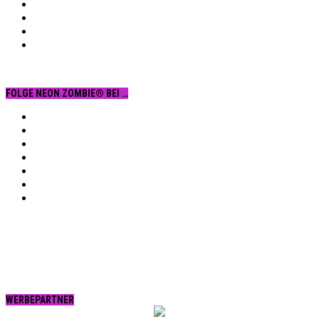
FOLGE NEON ZOMBIE® BEI …
Facebook
YouTube
Instagram
Vimeo
Twitter
tumblr.
RSS
WERBEPARTNER