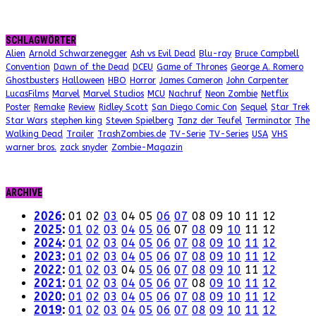
SCHLAGWÖRTER
Alien
Arnold Schwarzenegger
Ash vs Evil Dead
Blu-ray
Bruce Campbell
Convention
Dawn of the Dead
DCEU
Game of Thrones
George A. Romero
Ghostbusters
Halloween
HBO
Horror
James Cameron
John Carpenter
LucasFilms
Marvel
Marvel Studios
MCU
Nachruf
Neon Zombie
Netflix
Poster
Remake
Review
Ridley Scott
San Diego Comic Con
Sequel
Star Trek
Star Wars
stephen king
Steven Spielberg
Tanz der Teufel
Terminator
The
Walking Dead
Trailer
TrashZombies.de
TV-Serie
TV-Series
USA
VHS
warner bros.
zack snyder
Zombie-Magazin
ARCHIVE
2026
:
01
02
03
04
05
06
07
08
09
10
11
12
2025
:
01
02
03
04
05
06
07
08
09
10
11
12
2024
:
01
02
03
04
05
06
07
08
09
10
11
12
2023
:
01
02
03
04
05
06
07
08
09
10
11
12
2022
:
01
02
03
04
05
06
07
08
09
10
11
12
2021
:
01
02
03
04
05
06
07
08
09
10
11
12
2020
:
01
02
03
04
05
06
07
08
09
10
11
12
2019
:
01
02
03
04
05
06
07
08
09
10
11
12