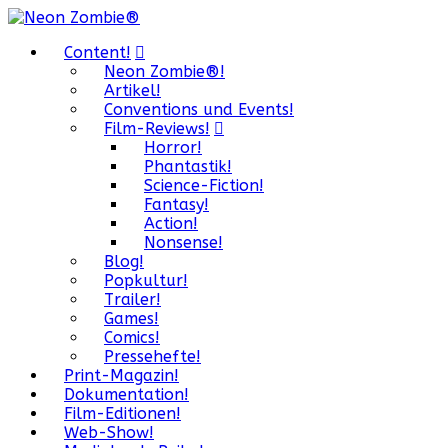
Content!
Neon Zombie®!
Artikel!
Conventions und Events!
Film-Reviews!
Horror!
Phantastik!
Science-Fiction!
Fantasy!
Action!
Nonsense!
Blog!
Popkultur!
Trailer!
Games!
Comics!
Pressehefte!
Print-Magazin!
Dokumentation!
Film-Editionen!
Web-Show!