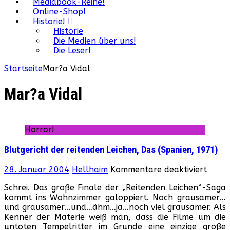
Mediabook-Reihe!
Online-Shop!
Historie!
Historie
Die Medien über uns!
Die Leser!
Startseite
Mar?a Vidal
Mar?a Vidal
Horror!
Blutgericht der reitenden Leichen, Das (Spanien, 1971)
für
28. Januar 2004
Hellhaim
Kommentare deaktiviert
Blutg
Schrei. Das große Finale der „Reitenden Leichen“-Saga
der
kommt ins Wohnzimmer galoppiert. Noch grausamer…
reite
und grausamer…und…ähm…ja…noch viel grausamer. Als
Leich
Kenner der Materie weiß man, dass die Filme um die
Das
untoten Tempelritter im Grunde eine einzige große
(Span