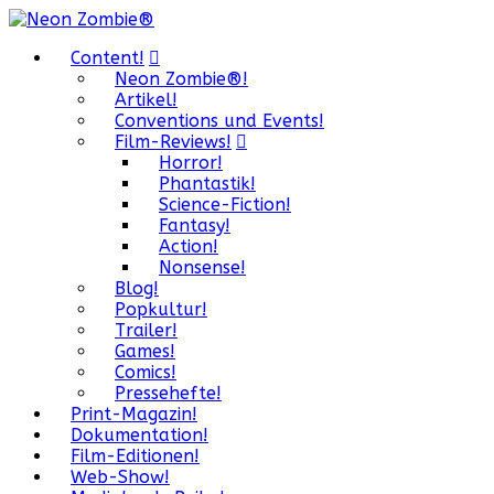
Content!
Neon Zombie®!
Artikel!
Conventions und Events!
Film-Reviews!
Horror!
Phantastik!
Science-Fiction!
Fantasy!
Action!
Nonsense!
Blog!
Popkultur!
Trailer!
Games!
Comics!
Pressehefte!
Print-Magazin!
Dokumentation!
Film-Editionen!
Web-Show!