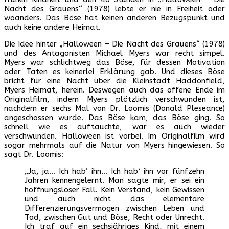
Nacht des Grauens“ (1978) lebte er nie in Freiheit oder
woanders. Das Böse hat keinen anderen Bezugspunkt und
auch keine andere Heimat.
Die Idee hinter „Halloween – Die Nacht des Grauens“ (1978)
und des Antagonisten Michael Myers war recht simpel.
Myers war schlichtweg das Böse, für dessen Motivation
oder Taten es keinerlei Erklärung gab. Und dieses Böse
bricht für eine Nacht über die Kleinstadt Haddonfield,
Myers Heimat, herein. Deswegen auch das offene Ende im
Originalfilm, indem Myers plötzlich verschwunden ist,
nachdem er sechs Mal von Dr. Loomis (Donald Pleseance)
angeschossen wurde. Das Böse kam, das Böse ging. So
schnell wie es auftauchte, war es auch wieder
verschwunden. Halloween ist vorbei. Im Originalfilm wird
sogar mehrmals auf die Natur von Myers hingewiesen. So
sagt Dr. Loomis:
„Ja, ja… Ich hab‘ ihn… Ich hab‘ ihn vor fünfzehn
Jahren kennengelernt. Man sagte mir, er sei ein
hoffnungsloser Fall. Kein Verstand, kein Gewissen
und auch nicht das elementare
Differenzierungsvermögen zwischen Leben und
Tod, zwischen Gut und Böse, Recht oder Unrecht.
Ich traf auf ein sechsjähriges Kind, mit einem