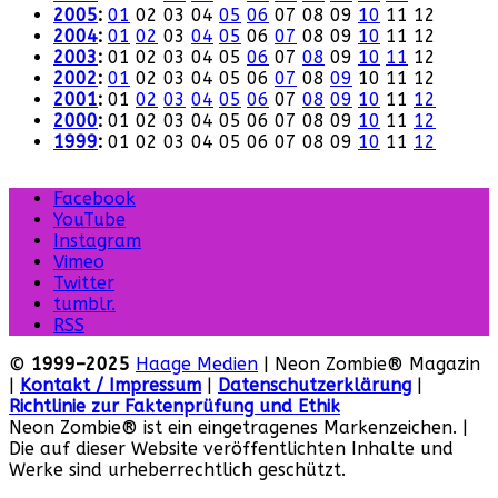
2005
:
01
02
03
04
05
06
07
08
09
10
11
12
2004
:
01
02
03
04
05
06
07
08
09
10
11
12
2003
:
01
02
03
04
05
06
07
08
09
10
11
12
2002
:
01
02
03
04
05
06
07
08
09
10
11
12
2001
:
01
02
03
04
05
06
07
08
09
10
11
12
2000
:
01
02
03
04
05
06
07
08
09
10
11
12
1999
:
01
02
03
04
05
06
07
08
09
10
11
12
Facebook
YouTube
Instagram
Vimeo
Twitter
tumblr.
RSS
©
1999–2025
Haage Medien
| Neon Zombie® Magazin
|
Kontakt / Impressum
|
Datenschutzerklärung
|
Richtlinie zur Faktenprüfung und Ethik
Neon Zombie® ist ein eingetragenes Markenzeichen. |
Die auf dieser Website veröffentlichten Inhalte und
Werke sind urheberrechtlich geschützt.