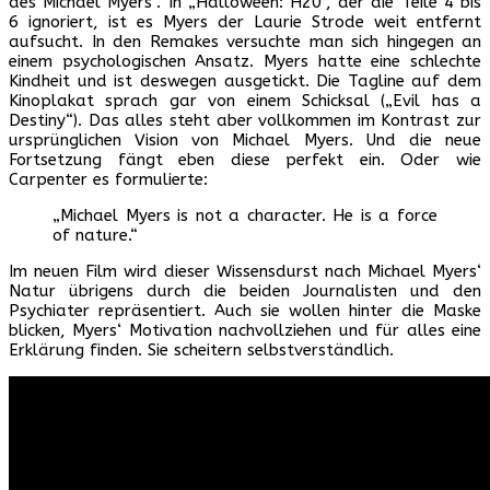
des Michael Myers“. In „Halloween: H20“, der die Teile 4 bis
6 ignoriert, ist es Myers der Laurie Strode weit entfernt
aufsucht. In den Remakes versuchte man sich hingegen an
einem psychologischen Ansatz. Myers hatte eine schlechte
Kindheit und ist deswegen ausgetickt. Die Tagline auf dem
Kinoplakat sprach gar von einem Schicksal („Evil has a
Destiny“). Das alles steht aber vollkommen im Kontrast zur
ursprünglichen Vision von Michael Myers. Und die neue
Fortsetzung fängt eben diese perfekt ein. Oder wie
Carpenter es formulierte:
„Michael Myers is not a character. He is a force
of nature.“
Im neuen Film wird dieser Wissensdurst nach Michael Myers‘
Natur übrigens durch die beiden Journalisten und den
Psychiater repräsentiert. Auch sie wollen hinter die Maske
blicken, Myers‘ Motivation nachvollziehen und für alles eine
Erklärung finden. Sie scheitern selbstverständlich.