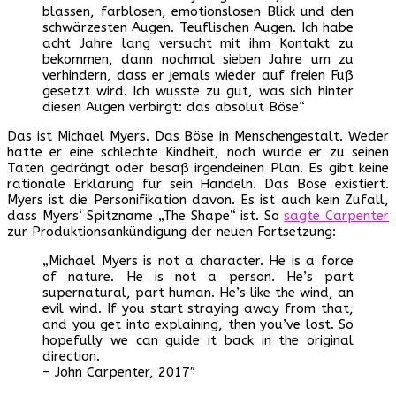
blassen, farblosen, emotionslosen Blick und den
schwärzesten Augen. Teuflischen Augen. Ich habe
acht Jahre lang versucht mit ihm Kontakt zu
bekommen, dann nochmal sieben Jahre um zu
verhindern, dass er jemals wieder auf freien Fuß
gesetzt wird. Ich wusste zu gut, was sich hinter
diesen Augen verbirgt: das absolut Böse“
Das ist Michael Myers. Das Böse in Menschengestalt. Weder
hatte er eine schlechte Kindheit, noch wurde er zu seinen
Taten gedrängt oder besaß irgendeinen Plan. Es gibt keine
rationale Erklärung für sein Handeln. Das Böse existiert.
Myers ist die Personifikation davon. Es ist auch kein Zufall,
dass Myers‘ Spitzname „The Shape“ ist. So
sagte Carpenter
zur Produktionsankündigung der neuen Fortsetzung:
„Michael Myers is not a character. He is a force
of nature. He is not a person. He’s part
supernatural, part human. He’s like the wind, an
evil wind. If you start straying away from that,
and you get into explaining, then you’ve lost. So
hopefully we can guide it back in the original
direction.
– John Carpenter, 2017″