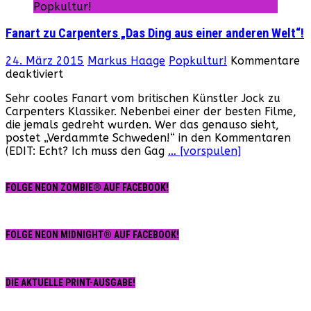
Popkultur!
Fanart zu Carpenters „Das Ding aus einer anderen Welt“!
24. März 2015
Markus Haage
Popkultur!
Kommentare
für
deaktiviert
Fanart
Sehr cooles Fanart vom britischen Künstler Jock zu
zu
Carpenters Klassiker. Nebenbei einer der besten Filme,
Carpenters
die jemals gedreht wurden. Wer das genauso sieht,
„Das
postet „Verdammte Schweden!“ in den Kommentaren
Ding
(EDIT: Echt? Ich muss den Gag
… [vorspulen]
aus
einer
anderen
FOLGE NEON ZOMBIE® AUF FACEBOOK!
Welt“!
FOLGE NEON MIDNIGHT® AUF FACEBOOK!
DIE AKTUELLE PRINT-AUSGABE!