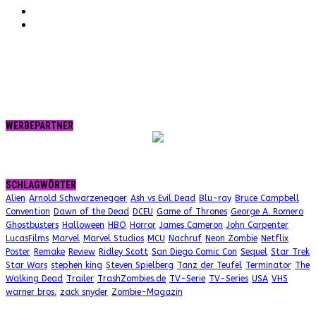
tumblr.
RSS
WERBEPARTNER
SCHLAGWÖRTER
Alien
Arnold Schwarzenegger
Ash vs Evil Dead
Blu-ray
Bruce Campbell
Convention
Dawn of the Dead
DCEU
Game of Thrones
George A. Romero
Ghostbusters
Halloween
HBO
Horror
James Cameron
John Carpenter
LucasFilms
Marvel
Marvel Studios
MCU
Nachruf
Neon Zombie
Netflix
Poster
Remake
Review
Ridley Scott
San Diego Comic Con
Sequel
Star Trek
Star Wars
stephen king
Steven Spielberg
Tanz der Teufel
Terminator
The
Walking Dead
Trailer
TrashZombies.de
TV-Serie
TV-Series
USA
VHS
warner bros.
zack snyder
Zombie-Magazin