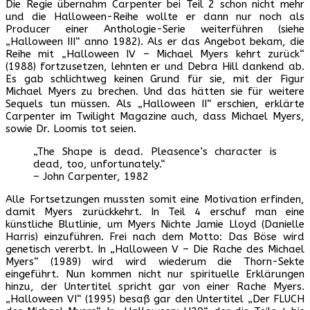
Die Regie übernahm Carpenter bei Teil 2 schon nicht mehr
und die Halloween-Reihe wollte er dann nur noch als
Producer einer Anthologie-Serie weiterführen (siehe
„Halloween III“ anno 1982). Als er das Angebot bekam, die
Reihe mit „Halloween IV – Michael Myers kehrt zurück“
(1988) fortzusetzen, lehnten er und Debra Hill dankend ab.
Es gab schlichtweg keinen Grund für sie, mit der Figur
Michael Myers zu brechen. Und das hätten sie für weitere
Sequels tun müssen. Als „Halloween II“ erschien, erklärte
Carpenter im Twilight Magazine auch, dass Michael Myers,
sowie Dr. Loomis tot seien.
„The Shape is dead. Pleasence’s character is
dead, too, unfortunately.“
– John Carpenter, 1982
Alle Fortsetzungen mussten somit eine Motivation erfinden,
damit Myers zurückkehrt. In Teil 4 erschuf man eine
künstliche Blutlinie, um Myers Nichte Jamie Lloyd (Danielle
Harris) einzuführen. Frei nach dem Motto: Das Böse wird
genetisch vererbt. In „Halloween V – Die Rache des Michael
Myers“ (1989) wird wird wiederum die Thorn-Sekte
eingeführt. Nun kommen nicht nur spirituelle Erklärungen
hinzu, der Untertitel spricht gar von einer Rache Myers.
„Halloween VI“ (1995) besaß gar den Untertitel „Der FLUCH