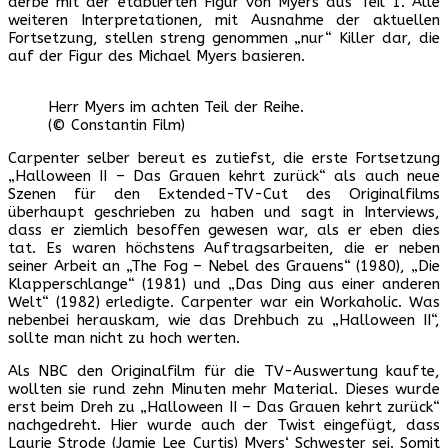
derbe mit der etablierten Figur von Myers aus Teil 1. Alle
weiteren Interpretationen, mit Ausnahme der aktuellen
Fortsetzung, stellen streng genommen „nur“ Killer dar, die
auf der Figur des Michael Myers basieren.
Herr Myers im achten Teil der Reihe.
(© Constantin Film)
Carpenter selber bereut es zutiefst, die erste Fortsetzung
„Halloween II – Das Grauen kehrt zurück“ als auch neue
Szenen für den Extended-TV-Cut des Originalfilms
überhaupt geschrieben zu haben und sagt in Interviews,
dass er ziemlich besoffen gewesen war, als er eben dies
tat. Es waren höchstens Auftragsarbeiten, die er neben
seiner Arbeit an „The Fog – Nebel des Grauens“ (1980), „Die
Klapperschlange“ (1981) und „Das Ding aus einer anderen
Welt“ (1982) erledigte. Carpenter war ein Workaholic. Was
nebenbei herauskam, wie das Drehbuch zu „Halloween II“,
sollte man nicht zu hoch werten.
Als NBC den Originalfilm für die TV-Auswertung kaufte,
wollten sie rund zehn Minuten mehr Material. Dieses wurde
erst beim Dreh zu „Halloween II – Das Grauen kehrt zurück“
nachgedreht. Hier wurde auch der Twist eingefügt, dass
Laurie Strode (Jamie Lee Curtis) Myers‘ Schwester sei. Somit