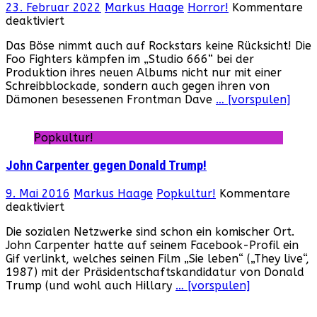
23. Februar 2022
Markus Haage
Horror!
Kommentare
für
deaktiviert
„Studio
Das Böse nimmt auch auf Rockstars keine Rücksicht! Die
666“
Foo Fighters kämpfen im „Studio 666“ bei der
(USA,
Produktion ihres neuen Albums nicht nur mit einer
2022)
Schreibblockade, sondern auch gegen ihren von
Dämonen besessenen Frontman Dave
… [vorspulen]
Popkultur!
John Carpenter gegen Donald Trump!
9. Mai 2016
Markus Haage
Popkultur!
Kommentare
für
deaktiviert
John
Die sozialen Netzwerke sind schon ein komischer Ort.
Carpenter
John Carpenter hatte auf seinem Facebook-Profil ein
gegen
Gif verlinkt, welches seinen Film „Sie leben“ („They live“,
Donald
1987) mit der Präsidentschaftskandidatur von Donald
Trump!
Trump (und wohl auch Hillary
… [vorspulen]