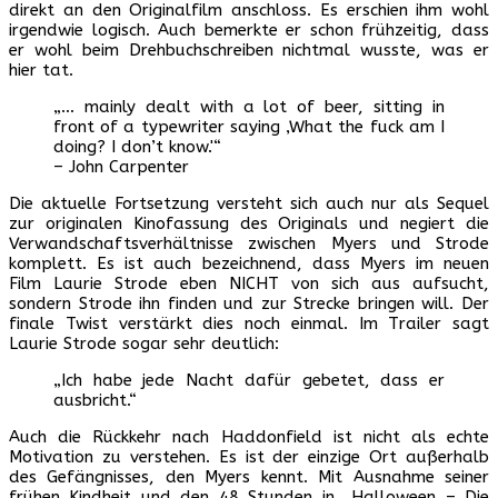
direkt an den Originalfilm anschloss. Es erschien ihm wohl
irgendwie logisch. Auch bemerkte er schon frühzeitig, dass
er wohl beim Drehbuchschreiben nichtmal wusste, was er
hier tat.
„… mainly dealt with a lot of beer, sitting in
front of a typewriter saying ‚What the fuck am I
doing? I don’t know.'“
– John Carpenter
Die aktuelle Fortsetzung versteht sich auch nur als Sequel
zur originalen Kinofassung des Originals und negiert die
Verwandschaftsverhältnisse zwischen Myers und Strode
komplett. Es ist auch bezeichnend, dass Myers im neuen
Film Laurie Strode eben NICHT von sich aus aufsucht,
sondern Strode ihn finden und zur Strecke bringen will. Der
finale Twist verstärkt dies noch einmal. Im Trailer sagt
Laurie Strode sogar sehr deutlich:
„Ich habe jede Nacht dafür gebetet, dass er
ausbricht.“
Auch die Rückkehr nach Haddonfield ist nicht als echte
Motivation zu verstehen. Es ist der einzige Ort außerhalb
des Gefängnisses, den Myers kennt. Mit Ausnahme seiner
frühen Kindheit und den 48 Stunden in „Halloween – Die