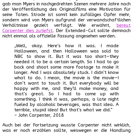
gab man Myers in nachgedrehten Szenen mehrere Jahre nach
der Veröffentlichung des Originalfilms eine Motivation für
seine Taten. Strode ist somit kein zufälliges Opfer mehr,
sondern wird von Myers aufgrund der verwandschaftlichen
Verhältnisse gezielt verfolgt. Wie erwähnt,
bereut
Carpenter dies zutiefst
. Der Extended-Cut sollte demnach
nicht einmal als offizielle Fassung angesehen werden.
„Well, okay. Here’s how it was. I made
Halloween, and then Halloween was sold to
NBC to show it. But it was too short—they
needed it to be a certain length. So I had to go
back and shoot some more footage to make it
longer. And I was absolutely stuck. I didn’t know
what to do. I mean, the movie is the movie—I
don’t want to touch it. But everybody will be
happy with me, and they’ll make money, and
that’s great. So I had to come up with
something. I think it was, perhaps, a late night
fueled by alcoholic beverages, was that idea. A
terrible, stupid idea! But that’s what we did.“
– John Carpenter, 2018
Auch bei der Fortsetzung wusste Carpenter nicht wirklich,
was er noch erzählen sollte, weswegen er die Handlung