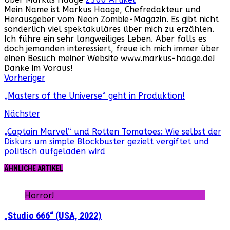
Mein Name ist Markus Haage, Chefredakteur und
Herausgeber vom Neon Zombie-Magazin. Es gibt nicht
sonderlich viel spektakuläres über mich zu erzählen.
Ich führe ein sehr langweiliges Leben. Aber falls es
doch jemanden interessiert, freue ich mich immer über
einen Besuch meiner Website www.markus-haage.de!
Danke im Voraus!
Webseite
Facebook
Instagram
YouTube
Vorheriger
„Masters of the Universe“ geht in Produktion!
Nächster
„Captain Marvel“ und Rotten Tomatoes: Wie selbst der
Diskurs um simple Blockbuster gezielt vergiftet und
politisch aufgeladen wird
ÄHNLICHE ARTIKEL
Horror!
„Studio 666“ (USA, 2022)