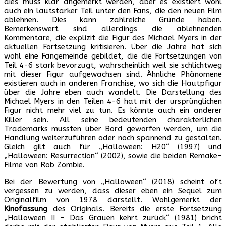
dies muss klar angemerkt werden, aber es existiert wohl
auch ein lautstarker Teil unter den Fans, die den neuen Film
ablehnen. Dies kann zahlreiche Gründe haben.
Bemerkenswert sind allerdings die ablehnenden
Kommentare, die explizit die Figur des Michael Myers in der
aktuellen Fortsetzung kritisieren. Über die Jahre hat sich
wohl eine Fangemeinde gebildet, die die Fortsetzungen von
Teil 4-6 stark bevorzugt, wahrscheinlich weil sie schlichtweg
mit dieser Figur aufgewachsen sind. Ähnliche Phänomene
existieren auch in anderen Franchise, wo sich die Hautpfigur
über die Jahre eben auch wandelt. Die Darstellung des
Michael Myers in den Teilen 4-6 hat mit der ursprünglichen
Figur nicht mehr viel zu tun. Es könnte auch ein anderer
Killer sein. All seine bedeutenden charakterlichen
Trademarks mussten über Bord geworfen werden, um die
Handlung weiterzuführen oder noch spannend zu gestalten.
Gleich gilt auch für „Halloween: H20“ (1997) und
„Halloween: Resurrection“ (2002), sowie die beiden Remake-
Filme von Rob Zombie.
Bei der Bewertung von „Halloween“ (2018) scheint oft
vergessen zu werden, dass dieser eben ein Sequel zum
Originalfilm von 1978 darstellt. Wohlgemerkt der
Kinofassung
des Originals. Bereits die erste Fortsetzung
„Halloween II – Das Grauen kehrt zurück“ (1981) bricht