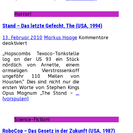
be
Horror!
Stand – Das letzte Gefecht, The (USA, 1994)
13. Februar 2010
Markus Haage
Kommentare
für
deaktiviert
Stand
„Hapscombs Texaco-Tankstelle
–
lag an der US 93 ein Stück
Das
nördlich von Arnette, einem
letzte
armseligen Vierstrassenkaff
Gefecht,
ungefähr 110 Meilen von
The
Housten.“ Dies sind nicht nur die
(USA,
ersten Worte von Stephen Kings
1994)
Opus Magnum „The Stand –
…
[vorspulen]
Science-Fiction!
RoboCop – Das Gesetz in der Zukunft (USA, 1987)