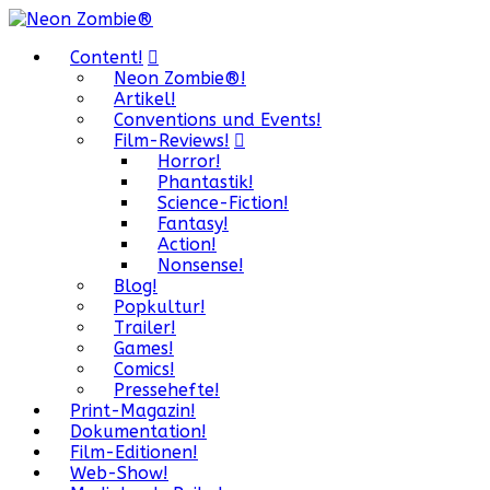
Content!
Neon Zombie®!
Artikel!
Conventions und Events!
Film-Reviews!
Horror!
Phantastik!
Science-Fiction!
Fantasy!
Action!
Nonsense!
Blog!
Popkultur!
Trailer!
Games!
Comics!
Pressehefte!
Print-Magazin!
Dokumentation!
Film-Editionen!
Web-Show!