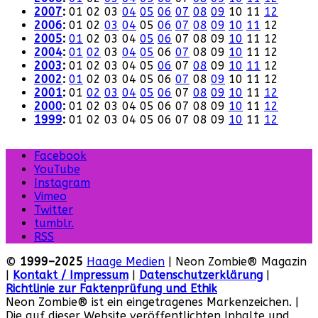
2007
:
01
02
03
04
05
06
07
08
09
10
11
12
2006
:
01
02
03
04
05
06
07
08
09
10
11
12
2005
:
01
02
03
04
05
06
07
08
09
10
11
12
2004
:
01
02
03
04
05
06
07
08
09
10
11
12
2003
:
01
02
03
04
05
06
07
08
09
10
11
12
2002
:
01
02
03
04
05
06
07
08
09
10
11
12
2001
:
01
02
03
04
05
06
07
08
09
10
11
12
2000
:
01
02
03
04
05
06
07
08
09
10
11
12
1999
:
01
02
03
04
05
06
07
08
09
10
11
12
Facebook
YouTube
Instagram
Vimeo
Twitter
tumblr.
RSS
©
1999–2025
Haage Medien
| Neon Zombie® Magazin
|
Kontakt / Impressum
|
Datenschutzerklärung
|
Richtlinie zur Faktenprüfung und Ethik
Neon Zombie® ist ein eingetragenes Markenzeichen. |
Die auf dieser Website veröffentlichten Inhalte und