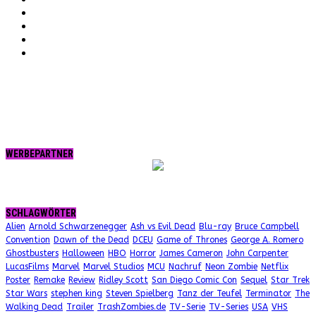
Vimeo
Twitter
tumblr.
RSS
WERBEPARTNER
SCHLAGWÖRTER
Alien
Arnold Schwarzenegger
Ash vs Evil Dead
Blu-ray
Bruce Campbell
Convention
Dawn of the Dead
DCEU
Game of Thrones
George A. Romero
Ghostbusters
Halloween
HBO
Horror
James Cameron
John Carpenter
LucasFilms
Marvel
Marvel Studios
MCU
Nachruf
Neon Zombie
Netflix
Poster
Remake
Review
Ridley Scott
San Diego Comic Con
Sequel
Star Trek
Star Wars
stephen king
Steven Spielberg
Tanz der Teufel
Terminator
The
Walking Dead
Trailer
TrashZombies.de
TV-Serie
TV-Series
USA
VHS