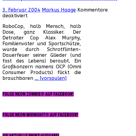
3. Februar 2004
Markus Haage
Kommentare
für
deaktiviert
RoboCop
RoboCop, halb Mensch, halb
–
Dose, ganz Klassiker. Der
Das
Detroiter Cop Alex Murphy,
Gesetz
Familienvater und Sportschütze,
in
wurde durch Schrotflinten-
der
Dauerfeuer seiner Glieder (und
Zukunft
fast des Lebens) beraubt. Ein
(USA,
Großkonzern namens OCP (Omni
1987)
Consumer Products) flickt die
brauchbaren
… [vorspulen]
FOLGE NEON ZOMBIE® AUF FACEBOOK!
FOLGE NEON MIDNIGHT® AUF FACEBOOK!
DIE AKTUELLE PRINT-AUSGABE!