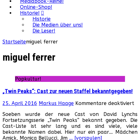
Mediabook-Reihe!
Online-Shop!
Historie!
Historie
Die Medien über uns!
Die Leser!
Startseite
miguel ferrer
miguel ferrer
Popkultur!
„Twin Peaks“: Cast zur neuen Staffel bekanntgegeben!
fü
25. April 2016
Markus Haage
Kommentare deaktiviert
„T
Soeben wurde der neue Cast von David Lynchs
Pe
Fortsetzungsserie „Twin Peaks“ bekannt gegeben. Die
Ca
Cast-Liste ist sehr lang und es sind viele, viele
zu
bekannte Namen dabei. Hier nur ein paar… Mädchen
ne
Amick, Monica Bellucci, Jim
… [vorspulen]
St