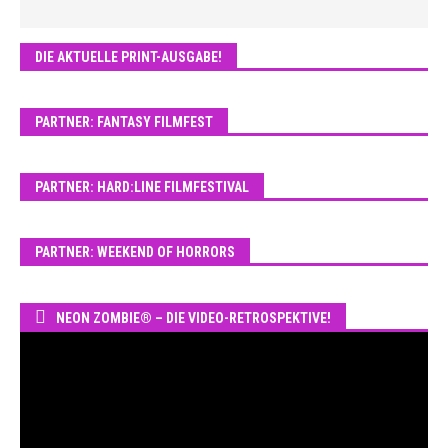
DIE AKTUELLE PRINT-AUSGABE!
PARTNER: FANTASY FILMFEST
PARTNER: HARD:LINE FILMFESTIVAL
PARTNER: WEEKEND OF HORRORS
NEON ZOMBIE® – DIE VIDEO-RETROSPEKTIVE!