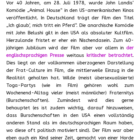
Vor 40 Jahren, am 28. Juli 1978, wurde John Landis‘
Komödie „Animal House“ in den US-amerikanischen Kinos
veröffentlicht. In Deutschland trägt der Film den Titel
„Ich glaub’, mich tritt ein Pferd“. Die anarchische Komödie
mit John Belushi gilt in den USA als absoluter Kultfilm.
Hierzulande fristet er eher ein Nischendasein. Zum 40-
jährigen Jubiläum wird der Film aber vor allem in
der
englischsprachigen Presse
weitaus
kritischer betrachtet
.
Dies liegt an der vollkommen überzogenen Darstellung
der Frat-Culture im Film, die mittlerweile Einzug in die
Realität gehalten hat. Wilde (meist übersexualisierte)
Toga-Partys (wie im Film) gehören wohl zum
Wochenend-Alltag vieler (meist männlicher) Fraternitys
(Burschenschaften). Zumindest wird dies gerne
behauptet (es ist zudem wichtig, darauf hinzuweisen,
dass Burschenschaften in den USA einen vollständig
anderen Stand als im deutschsprachigen Raum haben,
wo diese oft politisch motiviert sind). Der Film war aber
eben auch ein Kind seiner Zeit, gemacht von einer Horde