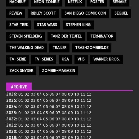
NACHRUF
NEON ZOMBIE
NETFLIX
POSTER
REMAKE
REVIEW
RIDLEY SCOTT
SAN DIEGO COMIC CON
SEQUEL
STAR TREK
STAR WARS
STEPHEN KING
STEVEN SPIELBERG
TANZ DER TEUFEL
TERMINATOR
THE WALKING DEAD
TRAILER
TRASHZOMBIES.DE
TV-SERIE
TV-SERIES
USA
VHS
WARNER BROS.
ZACK SNYDER
ZOMBIE-MAGAZIN
ARCHIVE
2026
:
01
02
03
04
05
06
07
08
09
10
11
12
2025
:
01
02
03
04
05
06
07
08
09
10
11
12
2024
:
01
02
03
04
05
06
07
08
09
10
11
12
2023
:
01
02
03
04
05
06
07
08
09
10
11
12
2022
:
01
02
03
04
05
06
07
08
09
10
11
12
2021
:
01
02
03
04
05
06
07
08
09
10
11
12
2020
:
01
02
03
04
05
06
07
08
09
10
11
12
2019
:
01
02
03
04
05
06
07
08
09
10
11
12