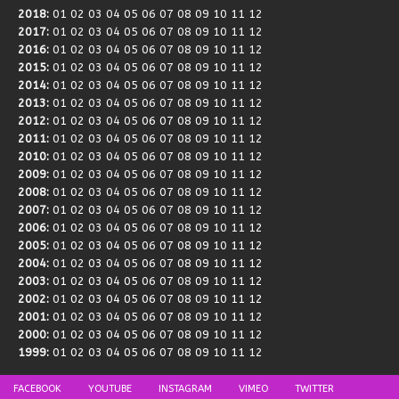
2018
:
01
02
03
04
05
06
07
08
09
10
11
12
2017
:
01
02
03
04
05
06
07
08
09
10
11
12
2016
:
01
02
03
04
05
06
07
08
09
10
11
12
2015
:
01
02
03
04
05
06
07
08
09
10
11
12
2014
:
01
02
03
04
05
06
07
08
09
10
11
12
2013
:
01
02
03
04
05
06
07
08
09
10
11
12
2012
:
01
02
03
04
05
06
07
08
09
10
11
12
2011
:
01
02
03
04
05
06
07
08
09
10
11
12
2010
:
01
02
03
04
05
06
07
08
09
10
11
12
2009
:
01
02
03
04
05
06
07
08
09
10
11
12
2008
:
01
02
03
04
05
06
07
08
09
10
11
12
2007
:
01
02
03
04
05
06
07
08
09
10
11
12
2006
:
01
02
03
04
05
06
07
08
09
10
11
12
2005
:
01
02
03
04
05
06
07
08
09
10
11
12
2004
:
01
02
03
04
05
06
07
08
09
10
11
12
2003
:
01
02
03
04
05
06
07
08
09
10
11
12
2002
:
01
02
03
04
05
06
07
08
09
10
11
12
2001
:
01
02
03
04
05
06
07
08
09
10
11
12
2000
:
01
02
03
04
05
06
07
08
09
10
11
12
1999
:
01
02
03
04
05
06
07
08
09
10
11
12
FACEBOOK
YOUTUBE
INSTAGRAM
VIMEO
TWITTER