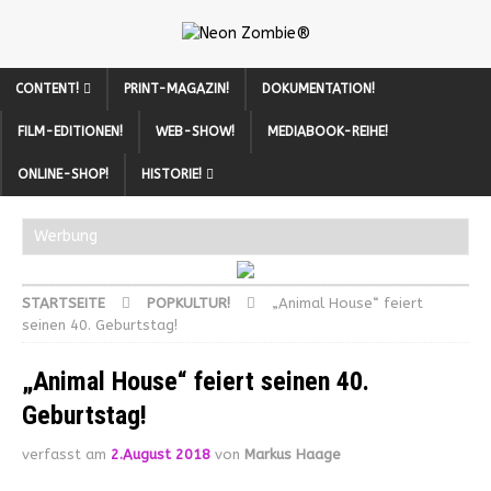
CONTENT!
PRINT-MAGAZIN!
DOKUMENTATION!
FILM-EDITIONEN!
WEB-SHOW!
MEDIABOOK-REIHE!
ONLINE-SHOP!
HISTORIE!
Werbung
STARTSEITE
POPKULTUR!
„Animal House“ feiert
seinen 40. Geburtstag!
„Animal House“ feiert seinen 40.
Geburtstag!
verfasst am
2.August 2018
von
Markus Haage