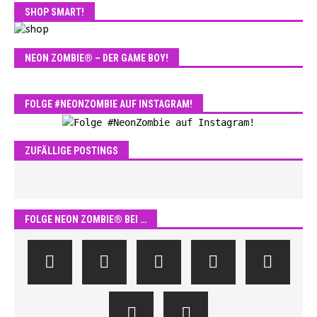
SHOP SMART!
NEON ZOMBIE® – DER GAME BOY!
FOLGE #NEONZOMBIE AUF INSTAGRAM!
ZUFÄLLIGE POSTINGS
FOLGE NEON ZOMBIE® BEI …