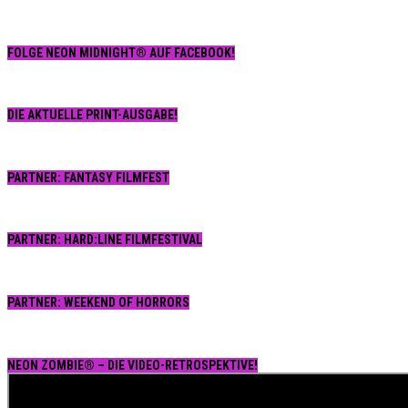
FOLGE NEON MIDNIGHT® AUF FACEBOOK!
DIE AKTUELLE PRINT-AUSGABE!
PARTNER: FANTASY FILMFEST
PARTNER: HARD:LINE FILMFESTIVAL
PARTNER: WEEKEND OF HORRORS
NEON ZOMBIE® – DIE VIDEO-RETROSPEKTIVE!