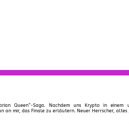
r
rbarian
barian Queen“-Saga. Nachdem uns Krypto in einem u
ueen
 an mir, das Finale zu erläutern. Neuer Herrscher, altes
SA,
92)