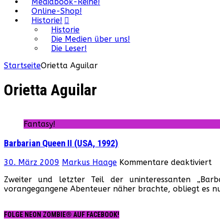
Mediabook-Reihe!
Online-Shop!
Historie!
Historie
Die Medien über uns!
Die Leser!
Startseite
Orietta Aguilar
Orietta Aguilar
Fantasy!
Barbarian Queen II (USA, 1992)
fü
30. März 2009
Markus Haage
Kommentare deaktiviert
Ba
Zweiter und letzter Teil der uninteressanten „Bar
Q
vorangegangene Abenteuer näher brachte, obliegt es nun
II
(U
19
FOLGE NEON ZOMBIE® AUF FACEBOOK!