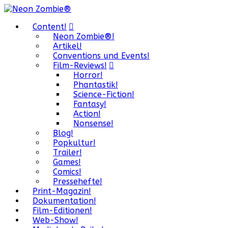
Content!
Neon Zombie®!
Artikel!
Conventions und Events!
Film-Reviews!
Horror!
Phantastik!
Science-Fiction!
Fantasy!
Action!
Nonsense!
Blog!
Popkultur!
Trailer!
Games!
Comics!
Pressehefte!
Print-Magazin!
Dokumentation!
Film-Editionen!
Web-Show!