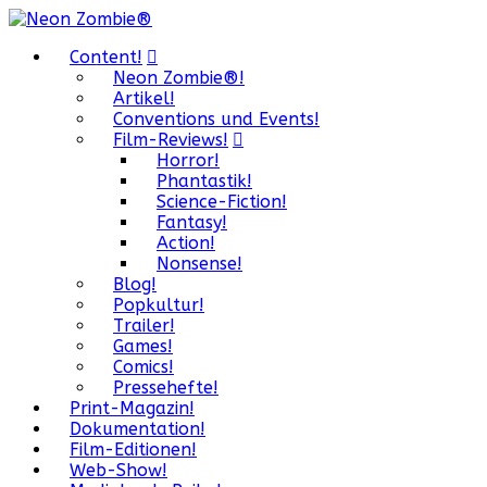
Content!
Neon Zombie®!
Artikel!
Conventions und Events!
Film-Reviews!
Horror!
Phantastik!
Science-Fiction!
Fantasy!
Action!
Nonsense!
Blog!
Popkultur!
Trailer!
Games!
Comics!
Pressehefte!
Print-Magazin!
Dokumentation!
Film-Editionen!
Web-Show!