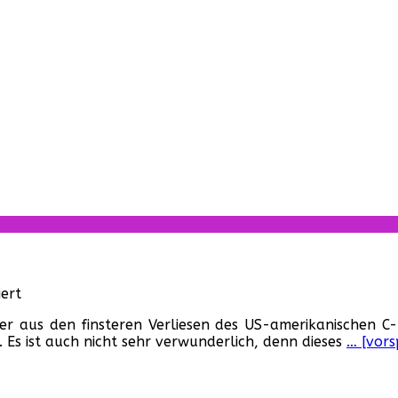
für
ert
Doom
er aus den finsteren Verliesen des US-amerikanischen C-
Asylum
Es ist auch nicht sehr verwunderlich, denn dieses
… [vors
(USA,
1987)