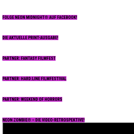
FOLGE NEON MIDNIGHT® AUF FACEBOOK!
DIE AKTUELLE PRINT-AUSGABE!
PARTNER: FANTASY FILMFEST
PARTNER: HARD:LINE FILMFESTIVAL
PARTNER: WEEKEND OF HORRORS
NEON ZOMBIE® – DIE VIDEO-RETROSPEKTIVE!