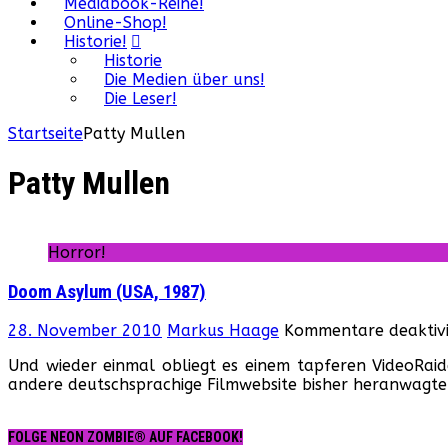
Mediabook-Reihe!
Online-Shop!
Historie!
Historie
Die Medien über uns!
Die Leser!
Startseite
Patty Mullen
Patty Mullen
Horror!
Doom Asylum (USA, 1987)
28. November 2010
Markus Haage
Kommentare deaktivi
Und wieder einmal obliegt es einem tapferen VideoRaid
andere deutschsprachige Filmwebsite bisher heranwagte. 
FOLGE NEON ZOMBIE® AUF FACEBOOK!