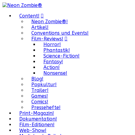
Content!
Neon Zombie®!
Artikel!
Conventions und Events!
Film-Reviews!
Horror!
Phantastik!
Science-Fiction!
Fantasy!
Action!
Nonsense!
Blog!
Popkultur!
Trailer!
Games!
Comics!
Pressehefte!
Print-Magazin!
Dokumentation!
Film-Editionen!
Web-Show!