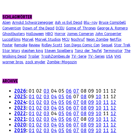
SCHLAGWÖRTER
Alien
Arnold Schwarzenegger
Ash vs Evil Dead
Blu-ray
Bruce Campbell
Convention
Dawn of the Dead
DCEU
Game of Thrones
George A. Romero
Ghostbusters
Halloween
HBO
Horror
James Cameron
John Carpenter
LucasFilms
Marvel
Marvel Studios
MCU
Nachruf
Neon Zombie
Netflix
Poster
Remake
Review
Ridley Scott
San Diego Comic Con
Sequel
Star Trek
Star Wars
stephen king
Steven Spielberg
Tanz der Teufel
Terminator
The
Walking Dead
Trailer
TrashZombies.de
TV-Serie
TV-Series
USA
VHS
warner bros.
zack snyder
Zombie-Magazin
ARCHIVE
2026
:
01
02
03
04
05
06
07
08
09
10
11
12
2025
:
01
02
03
04
05
06
07
08
09
10
11
12
2024
:
01
02
03
04
05
06
07
08
09
10
11
12
2023
:
01
02
03
04
05
06
07
08
09
10
11
12
2022
:
01
02
03
04
05
06
07
08
09
10
11
12
2021
:
01
02
03
04
05
06
07
08
09
10
11
12
2020
:
01
02
03
04
05
06
07
08
09
10
11
12
2019
:
01
02
03
04
05
06
07
08
09
10
11
12