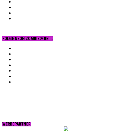
FOLGE NEON ZOMBIE® BEI …
Facebook
YouTube
Instagram
Vimeo
Twitter
tumblr.
RSS
WERBEPARTNER