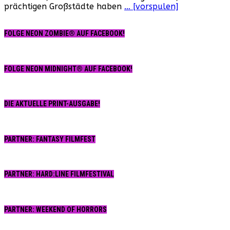
prächtigen Großstädte haben
… [vorspulen]
FOLGE NEON ZOMBIE® AUF FACEBOOK!
FOLGE NEON MIDNIGHT® AUF FACEBOOK!
DIE AKTUELLE PRINT-AUSGABE!
PARTNER: FANTASY FILMFEST
PARTNER: HARD:LINE FILMFESTIVAL
PARTNER: WEEKEND OF HORRORS