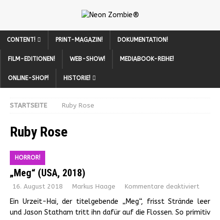
CONTENT!
PRINT-MAGAZIN!
DOKUMENTATION!
FILM-EDITIONEN!
WEB-SHOW!
MEDIABOOK-REIHE!
ONLINE-SHOP!
HISTORIE!
STARTSEITE
Ruby Rose
Ruby Rose
HORROR!
„Meg“ (USA, 2018)
16. August 2018
Markus Haage
Kommentare deaktiviert
Ein Urzeit-Hai, der titelgebende „Meg“, frisst Strände leer
und Jason Statham tritt ihn dafür auf die Flossen. So primitiv