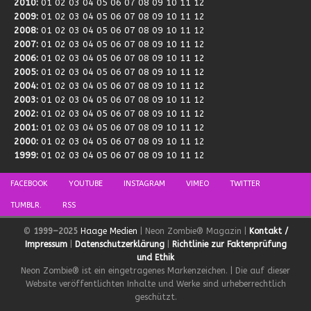
2010
:
01
02
03
04
05
06
07
08
09
10
11
12
2009
:
01
02
03
04
05
06
07
08
09
10
11
12
2008
:
01
02
03
04
05
06
07
08
09
10
11
12
2007
:
01
02
03
04
05
06
07
08
09
10
11
12
2006
:
01
02
03
04
05
06
07
08
09
10
11
12
2005
:
01
02
03
04
05
06
07
08
09
10
11
12
2004
:
01
02
03
04
05
06
07
08
09
10
11
12
2003
:
01
02
03
04
05
06
07
08
09
10
11
12
2002
:
01
02
03
04
05
06
07
08
09
10
11
12
2001
:
01
02
03
04
05
06
07
08
09
10
11
12
2000
:
01
02
03
04
05
06
07
08
09
10
11
12
1999
:
01
02
03
04
05
06
07
08
09
10
11
12
FACEBOOK
YOUTUBE
INSTAGRAM
VIMEO
TWITTER
TUMBLR.
RSS
©
1999–2025
Haage Medien
| Neon Zombie® Magazin |
Kontakt /
Impressum
|
Datenschutzerklärung
|
Richtlinie zur Faktenprüfung
und Ethik
Neon Zombie® ist ein eingetragenes Markenzeichen. | Die auf dieser
Website veröffentlichten Inhalte und Werke sind urheberrechtlich
geschützt.