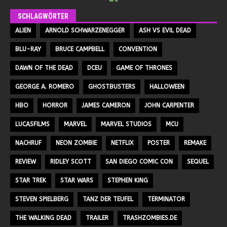
SCHLAGWÖRTER
ALIEN
ARNOLD SCHWARZENEGGER
ASH VS EVIL DEAD
BLU-RAY
BRUCE CAMPBELL
CONVENTION
DAWN OF THE DEAD
DCEU
GAME OF THRONES
GEORGE A. ROMERO
GHOSTBUSTERS
HALLOWEEN
HBO
HORROR
JAMES CAMERON
JOHN CARPENTER
LUCASFILMS
MARVEL
MARVEL STUDIOS
MCU
NACHRUF
NEON ZOMBIE
NETFLIX
POSTER
REMAKE
REVIEW
RIDLEY SCOTT
SAN DIEGO COMIC CON
SEQUEL
STAR TREK
STAR WARS
STEPHEN KING
STEVEN SPIELBERG
TANZ DER TEUFEL
TERMINATOR
THE WALKING DEAD
TRAILER
TRASHZOMBIES.DE