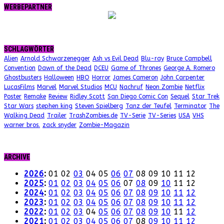
WERBEPARTNER
SCHLAGWÖRTER
Alien
Arnold Schwarzenegger
Ash vs Evil Dead
Blu-ray
Bruce Campbell
Convention
Dawn of the Dead
DCEU
Game of Thrones
George A. Romero
Ghostbusters
Halloween
HBO
Horror
James Cameron
John Carpenter
LucasFilms
Marvel
Marvel Studios
MCU
Nachruf
Neon Zombie
Netflix
Poster
Remake
Review
Ridley Scott
San Diego Comic Con
Sequel
Star Trek
Star Wars
stephen king
Steven Spielberg
Tanz der Teufel
Terminator
The
Walking Dead
Trailer
TrashZombies.de
TV-Serie
TV-Series
USA
VHS
warner bros.
zack snyder
Zombie-Magazin
ARCHIVE
2026
:
01
02
03
04
05
06
07
08
09
10
11
12
2025
:
01
02
03
04
05
06
07
08
09
10
11
12
2024
:
01
02
03
04
05
06
07
08
09
10
11
12
2023
:
01
02
03
04
05
06
07
08
09
10
11
12
2022
:
01
02
03
04
05
06
07
08
09
10
11
12
2021
:
01
02
03
04
05
06
07
08
09
10
11
12