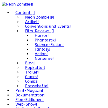
Content!
Neon Zombie®!
Artikel!
Conventions und Events!
Film-Reviews!
Horror!
Phantastik!
Science-Fiction!
Fantasy!
Action!
Nonsense!
Blog!
Popkultur!
Trailer!
Games!
Comics!
Pressehefte!
Print-Magazin!
Dokumentation!
Film-Editionen!
Web-Show!