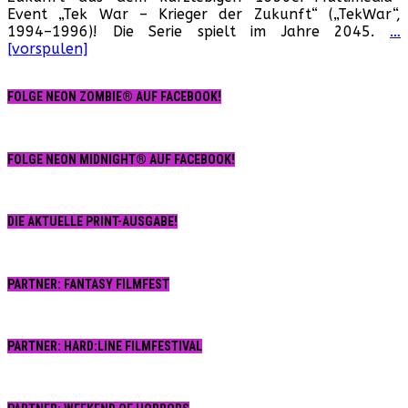
Event „Tek War – Krieger der Zukunft“ („TekWar“,
der
1994–1996)! Die Serie spielt im Jahre 2045.
…
Zukunft“:
[vorspulen]
Ein
vergessenes
Multi-
FOLGE NEON ZOMBIE® AUF FACEBOOK!
Media-
Event
der
90er!
FOLGE NEON MIDNIGHT® AUF FACEBOOK!
DIE AKTUELLE PRINT-AUSGABE!
PARTNER: FANTASY FILMFEST
PARTNER: HARD:LINE FILMFESTIVAL