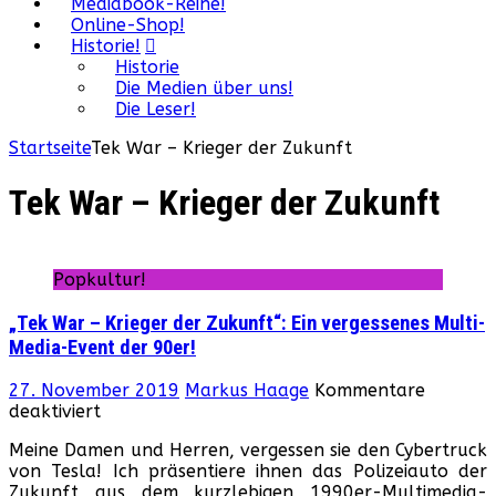
Mediabook-Reihe!
Online-Shop!
Historie!
Historie
Die Medien über uns!
Die Leser!
Startseite
Tek War – Krieger der Zukunft
Tek War – Krieger der Zukunft
Popkultur!
„Tek War – Krieger der Zukunft“: Ein vergessenes Multi-
Media-Event der 90er!
27. November 2019
Markus Haage
Kommentare
für
deaktiviert
„Tek
Meine Damen und Herren, vergessen sie den Cybertruck
War
von Tesla! Ich präsentiere ihnen das Polizeiauto der
–
Zukunft aus dem kurzlebigen 1990er-Multimedia-
Krieger