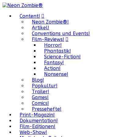
Content!
Neon Zombie®!
Artikel!
Conventions und Events!
Film-Reviews!
Horror!
Phantastik!
Science-Fiction!
Fantasy!
Action!
Nonsense!
Blog!
Popkultur!
Trailer!
Games!
Comics!
Pressehefte!
Print-Magazin!
Dokumentation!
Film-Editionen!
Web-Show!