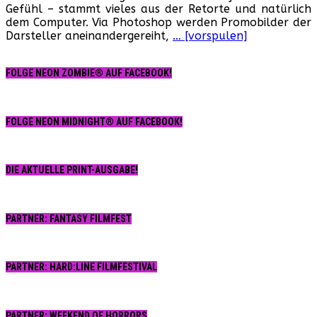
Gefühl – stammt vieles aus der Retorte und natürlich
The
dem Computer. Via Photoshop werden Promobilder der
Dude
Darsteller aneinandergereiht,
… [vorspulen]
designs…
FOLGE NEON ZOMBIE® AUF FACEBOOK!
FOLGE NEON MIDNIGHT® AUF FACEBOOK!
DIE AKTUELLE PRINT-AUSGABE!
PARTNER: FANTASY FILMFEST
PARTNER: HARD:LINE FILMFESTIVAL
PARTNER: WEEKEND OF HORRORS