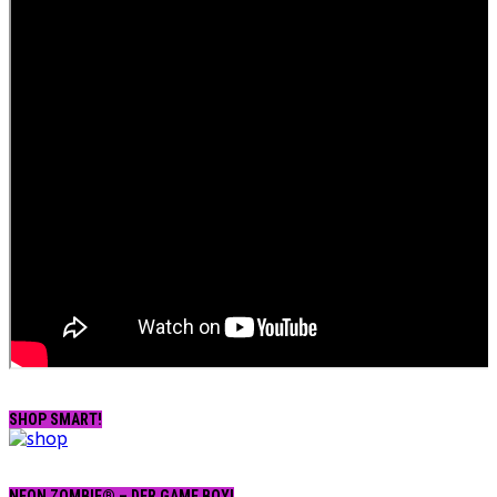
SHOP SMART!
NEON ZOMBIE® – DER GAME BOY!