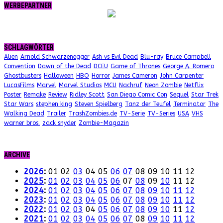
WERBEPARTNER
SCHLAGWÖRTER
Alien
Arnold Schwarzenegger
Ash vs Evil Dead
Blu-ray
Bruce Campbell
Convention
Dawn of the Dead
DCEU
Game of Thrones
George A. Romero
Ghostbusters
Halloween
HBO
Horror
James Cameron
John Carpenter
LucasFilms
Marvel
Marvel Studios
MCU
Nachruf
Neon Zombie
Netflix
Poster
Remake
Review
Ridley Scott
San Diego Comic Con
Sequel
Star Trek
Star Wars
stephen king
Steven Spielberg
Tanz der Teufel
Terminator
The
Walking Dead
Trailer
TrashZombies.de
TV-Serie
TV-Series
USA
VHS
warner bros.
zack snyder
Zombie-Magazin
ARCHIVE
2026
:
01
02
03
04
05
06
07
08
09
10
11
12
2025
:
01
02
03
04
05
06
07
08
09
10
11
12
2024
:
01
02
03
04
05
06
07
08
09
10
11
12
2023
:
01
02
03
04
05
06
07
08
09
10
11
12
2022
:
01
02
03
04
05
06
07
08
09
10
11
12
2021
:
01
02
03
04
05
06
07
08
09
10
11
12