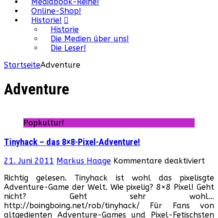
Mediabook-Reihe!
Online-Shop!
Historie!
Historie
Die Medien über uns!
Die Leser!
Startseite
Adventure
Adventure
Popkultur!
Tinyhack – das 8×8-Pixel-Adventure!
für
21. Juni 2011
Markus Haage
Kommentare deaktiviert
Tin
Richtig gelesen. Tinyhack ist wohl das pixelisgte
–
Adventure-Game der Welt. Wie pixelig? 8×8 Pixel! Geht
das
nicht? Geht sehr wohl…
8×
http://boingboing.net/rob/tinyhack/ Für Fans von
Pix
altgedienten Adventure-Games und Pixel-Fetischsten
Adv