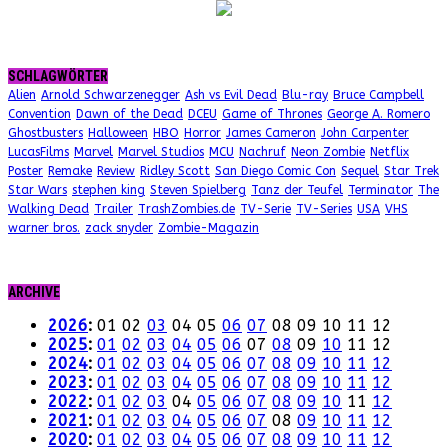
SCHLAGWÖRTER
Alien
Arnold Schwarzenegger
Ash vs Evil Dead
Blu-ray
Bruce Campbell
Convention
Dawn of the Dead
DCEU
Game of Thrones
George A. Romero
Ghostbusters
Halloween
HBO
Horror
James Cameron
John Carpenter
LucasFilms
Marvel
Marvel Studios
MCU
Nachruf
Neon Zombie
Netflix
Poster
Remake
Review
Ridley Scott
San Diego Comic Con
Sequel
Star Trek
Star Wars
stephen king
Steven Spielberg
Tanz der Teufel
Terminator
The
Walking Dead
Trailer
TrashZombies.de
TV-Serie
TV-Series
USA
VHS
warner bros.
zack snyder
Zombie-Magazin
ARCHIVE
2026
:
01
02
03
04
05
06
07
08
09
10
11
12
2025
:
01
02
03
04
05
06
07
08
09
10
11
12
2024
:
01
02
03
04
05
06
07
08
09
10
11
12
2023
:
01
02
03
04
05
06
07
08
09
10
11
12
2022
:
01
02
03
04
05
06
07
08
09
10
11
12
2021
:
01
02
03
04
05
06
07
08
09
10
11
12
2020
:
01
02
03
04
05
06
07
08
09
10
11
12