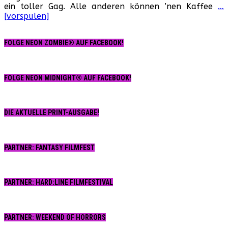
ein toller Gag. Alle anderen können ’nen Kaffee
…
[vorspulen]
FOLGE NEON ZOMBIE® AUF FACEBOOK!
FOLGE NEON MIDNIGHT® AUF FACEBOOK!
DIE AKTUELLE PRINT-AUSGABE!
PARTNER: FANTASY FILMFEST
PARTNER: HARD:LINE FILMFESTIVAL
PARTNER: WEEKEND OF HORRORS