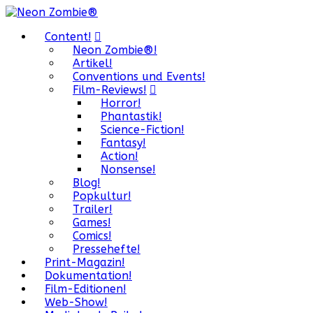
Content!
Neon Zombie®!
Artikel!
Conventions und Events!
Film-Reviews!
Horror!
Phantastik!
Science-Fiction!
Fantasy!
Action!
Nonsense!
Blog!
Popkultur!
Trailer!
Games!
Comics!
Pressehefte!
Print-Magazin!
Dokumentation!
Film-Editionen!
Web-Show!