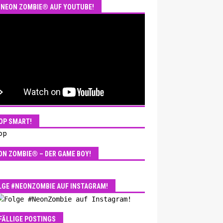
NEON ZOMBIE® AUF YOUTUBE!
OP SMART!
ON ZOMBIE® – DER GAME BOY!
LGE #NEONZOMBIE AUF INSTAGRAM!
FÄLLIGE POSTINGS