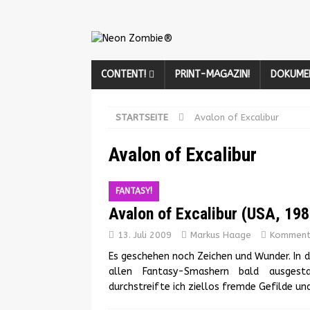
CONTENT!
PRINT-MAGAZIN!
DOKUME
STARTSEITE
Avalon of Excalibur
Avalon of Excalibur
FANTASY!
Avalon of Excalibur (USA, 198
13. Juli 2009
Markus Haage
Kommenta
Es geschehen noch Zeichen und Wunder. In 
allen Fantasy-Smashern bald ausgesta
durchstreifte ich ziellos fremde Gefilde u