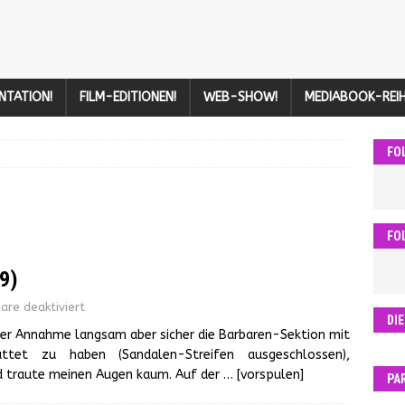
NTATION!
FILM-EDITIONEN!
WEB-SHOW!
MEDIABOOK-REIH
FO
FO
9)
re deaktiviert
DI
der Annahme langsam aber sicher die Barbaren-Sektion mit
ttet zu haben (Sandalen-Streifen ausgeschlossen),
nd traute meinen Augen kaum. Auf der
… [vorspulen]
PA