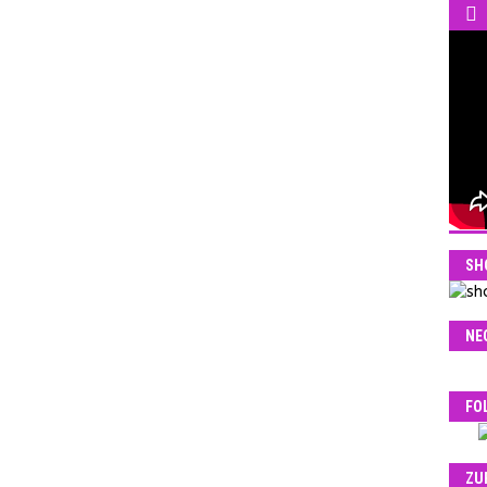
SH
NE
FO
ZU