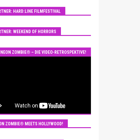
RTNER: HARD:LINE FILMFESTIVAL
RTNER: WEEKEND OF HORRORS
NEON ZOMBIE® – DIE VIDEO-RETROSPEKTIVE!
ON ZOMBIE® MEETS HOLLYWOOD!