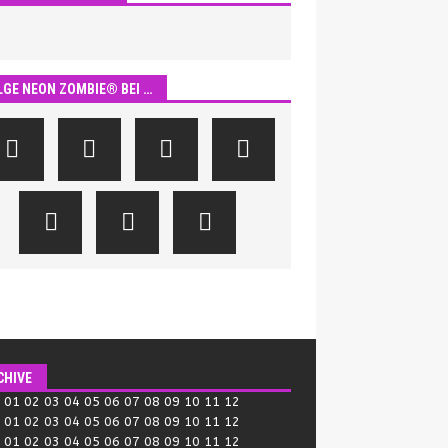
LGE NEON ZOMBIE® BEI …
CHIVE
:
01
02
03
04
05
06
07
08
09
10
11
12
:
01
02
03
04
05
06
07
08
09
10
11
12
:
01
02
03
04
05
06
07
08
09
10
11
12