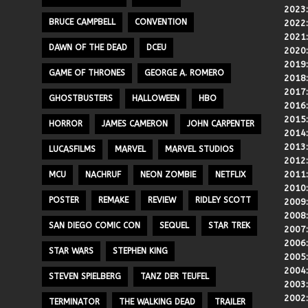
2023
BRUCE CAMPBELL
CONVENTION
2022
2021
DAWN OF THE DEAD
DCEU
2020
2019
GAME OF THRONES
GEORGE A. ROMERO
2018
2017
GHOSTBUSTERS
HALLOWEEN
HBO
2016
2015
HORROR
JAMES CAMERON
JOHN CARPENTER
2014
2013
LUCASFILMS
MARVEL
MARVEL STUDIOS
2012
2011
MCU
NACHRUF
NEON ZOMBIE
NETFLIX
2010
POSTER
REMAKE
REVIEW
RIDLEY SCOTT
2009
2008
SAN DIEGO COMIC CON
SEQUEL
STAR TREK
2007
2006
STAR WARS
STEPHEN KING
2005
2004
STEVEN SPIELBERG
TANZ DER TEUFEL
2003
2002
TERMINATOR
THE WALKING DEAD
TRAILER