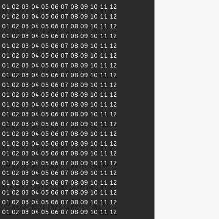
:
01
02
03
04
05
06
07
08
09
10
11
12
:
01
02
03
04
05
06
07
08
09
10
11
12
:
01
02
03
04
05
06
07
08
09
10
11
12
:
01
02
03
04
05
06
07
08
09
10
11
12
:
01
02
03
04
05
06
07
08
09
10
11
12
:
01
02
03
04
05
06
07
08
09
10
11
12
:
01
02
03
04
05
06
07
08
09
10
11
12
:
01
02
03
04
05
06
07
08
09
10
11
12
:
01
02
03
04
05
06
07
08
09
10
11
12
:
01
02
03
04
05
06
07
08
09
10
11
12
:
01
02
03
04
05
06
07
08
09
10
11
12
:
01
02
03
04
05
06
07
08
09
10
11
12
:
01
02
03
04
05
06
07
08
09
10
11
12
:
01
02
03
04
05
06
07
08
09
10
11
12
:
01
02
03
04
05
06
07
08
09
10
11
12
:
01
02
03
04
05
06
07
08
09
10
11
12
:
01
02
03
04
05
06
07
08
09
10
11
12
:
01
02
03
04
05
06
07
08
09
10
11
12
:
01
02
03
04
05
06
07
08
09
10
11
12
:
01
02
03
04
05
06
07
08
09
10
11
12
:
01
02
03
04
05
06
07
08
09
10
11
12
:
01
02
03
04
05
06
07
08
09
10
11
12