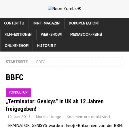
CONTENT!
PRINT-MAGAZIN!
DOKUMENTATION!
FILM-EDITIONEN!
WEB-SHOW!
MEDIABOOK-REIHE!
ONLINE-SHOP!
HISTORIE!
STARTSEITE
BBFC
BBFC
POPKULTUR!
„Terminator: Genisys“ in UK ab 12 Jahren
freigegeben!
10. Juni 2015
Markus Haage
Kommentare deaktiviert
TERMINATOR: GENISYS wurde in Groß-Britannien von der BBFC