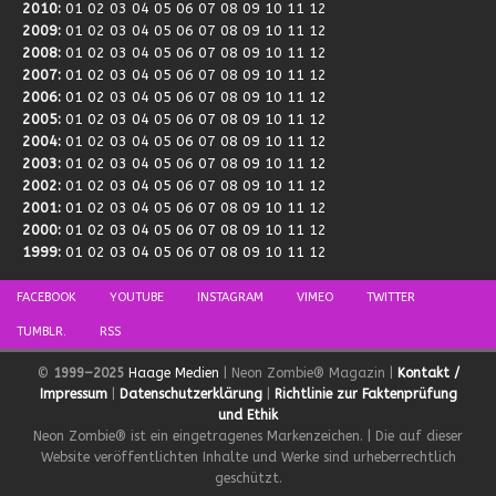
2010
:
01
02
03
04
05
06
07
08
09
10
11
12
2009
:
01
02
03
04
05
06
07
08
09
10
11
12
2008
:
01
02
03
04
05
06
07
08
09
10
11
12
2007
:
01
02
03
04
05
06
07
08
09
10
11
12
2006
:
01
02
03
04
05
06
07
08
09
10
11
12
2005
:
01
02
03
04
05
06
07
08
09
10
11
12
2004
:
01
02
03
04
05
06
07
08
09
10
11
12
2003
:
01
02
03
04
05
06
07
08
09
10
11
12
2002
:
01
02
03
04
05
06
07
08
09
10
11
12
2001
:
01
02
03
04
05
06
07
08
09
10
11
12
2000
:
01
02
03
04
05
06
07
08
09
10
11
12
1999
:
01
02
03
04
05
06
07
08
09
10
11
12
FACEBOOK
YOUTUBE
INSTAGRAM
VIMEO
TWITTER
TUMBLR.
RSS
©
1999–2025
Haage Medien
| Neon Zombie® Magazin |
Kontakt /
Impressum
|
Datenschutzerklärung
|
Richtlinie zur Faktenprüfung
und Ethik
Neon Zombie® ist ein eingetragenes Markenzeichen. | Die auf dieser
Website veröffentlichten Inhalte und Werke sind urheberrechtlich
geschützt.