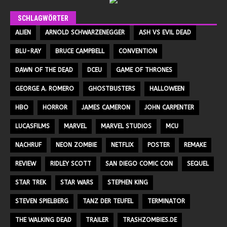
SCHLAGWÖRTER
ALIEN
ARNOLD SCHWARZENEGGER
ASH VS EVIL DEAD
BLU-RAY
BRUCE CAMPBELL
CONVENTION
DAWN OF THE DEAD
DCEU
GAME OF THRONES
GEORGE A. ROMERO
GHOSTBUSTERS
HALLOWEEN
HBO
HORROR
JAMES CAMERON
JOHN CARPENTER
LUCASFILMS
MARVEL
MARVEL STUDIOS
MCU
NACHRUF
NEON ZOMBIE
NETFLIX
POSTER
REMAKE
REVIEW
RIDLEY SCOTT
SAN DIEGO COMIC CON
SEQUEL
STAR TREK
STAR WARS
STEPHEN KING
STEVEN SPIELBERG
TANZ DER TEUFEL
TERMINATOR
THE WALKING DEAD
TRAILER
TRASHZOMBIES.DE