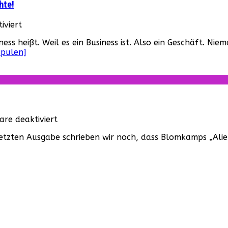
hte!
für
iviert
Die
ess heißt. Weil es ein Business ist. Also ein Geschäft. Ni
zehn
spulen]
nervigsten
Product
Placements
der
Filmgeschichte!
für
re deaktiviert
„Alien
 letzten Ausgabe schrieben wir noch, dass Blomkamps „Alien
5“
von
Neill
Blomkamp
wird
aufgeschoben