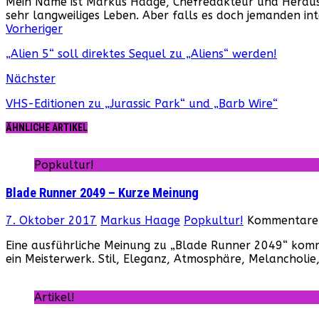
Mein Name ist Markus Haage, Chefredakteur und Herausge
sehr langweiliges Leben. Aber falls es doch jemanden i
Webseite
Facebook
Instagram
YouTube
Vorheriger
„Alien 5“ soll direktes Sequel zu „Aliens“ werden!
Nächster
VHS-Editionen zu „Jurassic Park“ und „Barb Wire“
ÄHNLICHE ARTIKEL
Popkultur!
Blade Runner 2049 – Kurze Meinung
7. Oktober 2017
Markus Haage
Popkultur!
Kommentare 
Eine ausführliche Meinung zu „Blade Runner 2049“ kommt
ein Meisterwerk. Stil, Eleganz, Atmosphäre, Melancholie
Artikel!