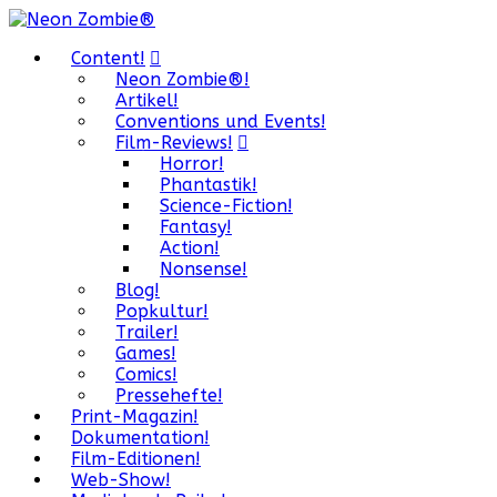
Content!
Neon Zombie®!
Artikel!
Conventions und Events!
Film-Reviews!
Horror!
Phantastik!
Science-Fiction!
Fantasy!
Action!
Nonsense!
Blog!
Popkultur!
Trailer!
Games!
Comics!
Pressehefte!
Print-Magazin!
Dokumentation!
Film-Editionen!
Web-Show!