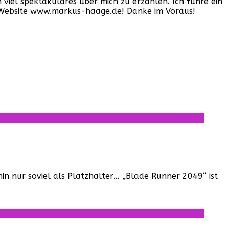
iel spektakuläres über mich zu erzählen. Ich führe ein
er Website www.markus-haage.de! Danke im Voraus!
in nur soviel als Platzhalter… „Blade Runner 2049“ ist