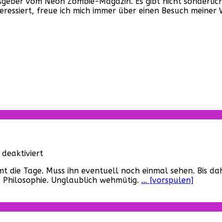
ber vom Neon Zombie-Magazin. Es gibt nicht sonderlich v
nteressiert, freue ich mich immer über einen Besuch mein
für
deaktiviert
Blade
 die Tage. Muss ihn eventuell noch einmal sehen. Bis dah
Runner
, Philosophie. Unglaublich wehmütig.
… [vorspulen]
2049
–
Kurze
Meinung