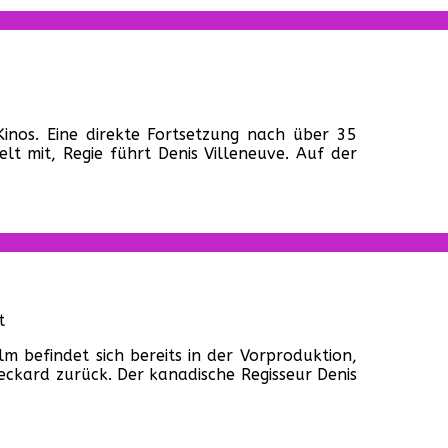
tes
nos. Eine direkte Fortsetzung nach über 35
work
elt mit, Regie führt Denis Villeneuve. Auf der
ade
ner
für
t
„Blade
ilm befindet sich bereits in der Vorproduktion,
Runner
Deckard zurück. Der kanadische Regisseur Denis
2“
kommt!