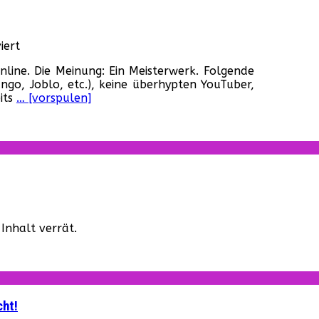
für
iert
Blade
nline. Die Meinung: Ein Meisterwerk. Folgende
Runner
go, Joblo, etc.), keine überhypten YouTuber,
2049
its
… [vorspulen]
–
Die
ersten
Reaktionen
sind
online
für
„Blade
Inhalt verrät.
Runner
2049“
–
Der
dritte
Trailer
cht!
ist