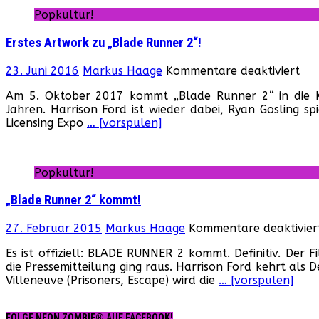
2“!
Popkultur!
Erstes Artwork zu „Blade Runner 2“!
für
23. Juni 2016
Markus Haage
Kommentare deaktiviert
Ers
Am 5. Oktober 2017 kommt „Blade Runner 2“ in die Ki
Art
Jahren. Harrison Ford ist wieder dabei, Ryan Gosling spi
zu
Licensing Expo
… [vorspulen]
„Bl
Run
2“!
Popkultur!
„Blade Runner 2“ kommt!
27. Februar 2015
Markus Haage
Kommentare deaktivier
Es ist offiziell: BLADE RUNNER 2 kommt. Definitiv. Der F
die Pressemitteilung ging raus. Harrison Ford kehrt als 
Villeneuve (Prisoners, Escape) wird die
… [vorspulen]
FOLGE NEON ZOMBIE® AUF FACEBOOK!