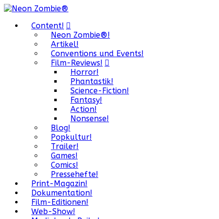
Content!
Neon Zombie®!
Artikel!
Conventions und Events!
Film-Reviews!
Horror!
Phantastik!
Science-Fiction!
Fantasy!
Action!
Nonsense!
Blog!
Popkultur!
Trailer!
Games!
Comics!
Pressehefte!
Print-Magazin!
Dokumentation!
Film-Editionen!
Web-Show!