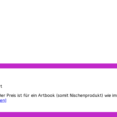
für
t
Kauftipp:
er Preis ist für ein Artbook (somit Nischenprodukt) wie i
„The
en]
Art
of
Blade
Runner