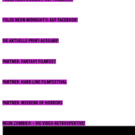
FOLGE NEON MIDNIGHT® AUF FACEBOOK!
DIE AKTUELLE PRINT-AUSGABE!
PARTNER: FANTASY FILMFEST
PARTNER: HARD:LINE FILMFESTIVAL
PARTNER: WEEKEND OF HORRORS
NEON ZOMBIE® – DIE VIDEO-RETROSPEKTIVE!