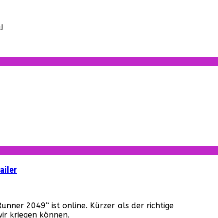
online
ade
!
ner
9“
pttrailer
de
ffentlicht!
de
er
“
r
er
ailer
e!
de
nner 2049“ ist online. Kürzer als der richtige
er
ir kriegen können.
“