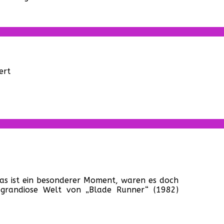
er
menden
er
für
ert
„Blade
Runner
2049“
–
Der
erste
Trailer
zum
Sequel!
es
Das ist ein besonderer Moment, waren es doch
cept
 grandiose Welt von „Blade Runner“ (1982)
ade
ner