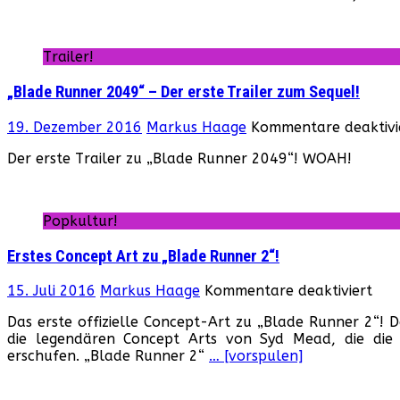
–
Mini-
Teas
Trailer!
für
den
„Blade Runner 2049“ – Der erste Trailer zum Sequel!
kom
Trail
19. Dezember 2016
Markus Haage
Kommentare deaktivi
Der erste Trailer zu „Blade Runner 2049“! WOAH!
Popkultur!
Erstes Concept Art zu „Blade Runner 2“!
für
15. Juli 2016
Markus Haage
Kommentare deaktiviert
Erst
Das erste offizielle Concept-Art zu „Blade Runner 2“! 
Con
die legendären Concept Arts von Syd Mead, die die
Art
erschufen. „Blade Runner 2“
… [vorspulen]
zu
„Bl
Run