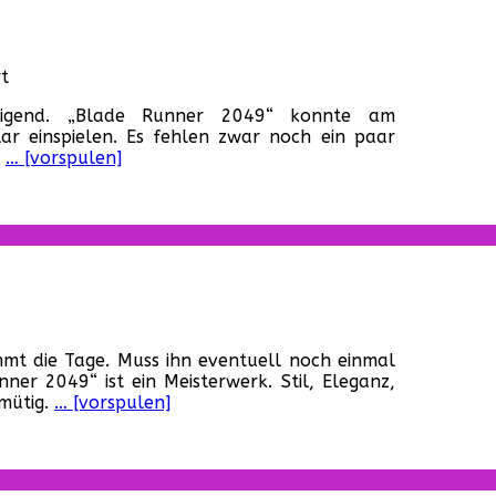
2049“
für
t
Blade
tigend. „Blade Runner 2049“ konnte am
Runner
ar einspielen. Es fehlen zwar noch ein paar
2049
d
… [vorspulen]
–
Das
Box-
Office
ist
da
für
Blade
mt die Tage. Muss ihn eventuell noch einmal
Runner
ner 2049“ ist ein Meisterwerk. Stil, Eleganz,
2049
mütig.
… [vorspulen]
–
Kurze
Meinung