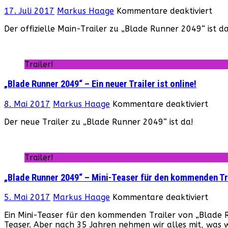
für
17. Juli 2017
Markus Haage
Kommentare deaktiviert
„Bl
Der offizielle Main-Trailer zu „Blade Runner 2049“ ist da
Run
204
–
Der
Trailer!
Hau
wur
„Blade Runner 2049“ – Ein neuer Trailer ist online!
verö
für
8. Mai 2017
Markus Haage
Kommentare deaktiviert
„Bla
Der neue Trailer zu „Blade Runner 2049“ ist da!
Runn
2049
–
Ein
Trailer!
neue
Trail
„Blade Runner 2049“ – Mini-Teaser für den kommenden Tr
ist
onlin
für
5. Mai 2017
Markus Haage
Kommentare deaktiviert
„Bla
Ein Mini-Teaser für den kommenden Trailer von „Blade Ru
Runn
Teaser. Aber nach 35 Jahren nehmen wir alles mit, was w
2049