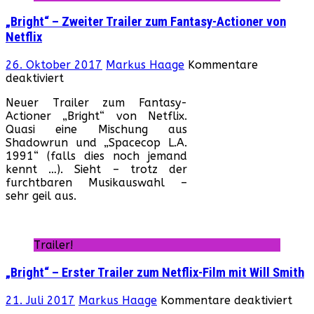
„Bright“ – Zweiter Trailer zum Fantasy-Actioner von
Netflix
26. Oktober 2017
Markus Haage
Kommentare
für
deaktiviert
„Bright“
Neuer Trailer zum Fantasy-
–
Actioner „Bright“ von Netflix.
Zweiter
Quasi eine Mischung aus
Trailer
Shadowrun und „Spacecop L.A.
zum
1991“ (falls dies noch jemand
Fantasy-
kennt …). Sieht – trotz der
Actioner
furchtbaren Musikauswahl –
von
sehr geil aus.
Netflix
Trailer!
„Bright“ – Erster Trailer zum Netflix-Film mit Will Smith
für
21. Juli 2017
Markus Haage
Kommentare deaktiviert
„Bri