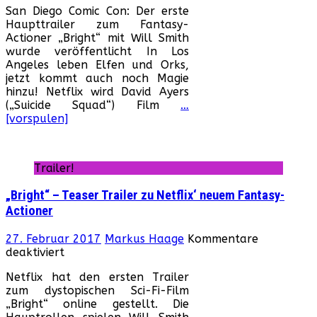
San Diego Comic Con: Der erste
–
Haupttrailer zum Fantasy-
Erst
Actioner „Bright“ mit Will Smith
Trai
wurde veröffentlicht In Los
zum
Angeles leben Elfen und Orks,
Netf
jetzt kommt auch noch Magie
Film
hinzu! Netflix wird David Ayers
mit
(„Suicide Squad“) Film
…
Will
[vorspulen]
Smi
Trailer!
„Bright“ – Teaser Trailer zu Netflix‘ neuem Fantasy-
Actioner
27. Februar 2017
Markus Haage
Kommentare
für
deaktiviert
„Bright“
Netflix hat den ersten Trailer
–
zum dystopischen Sci-Fi-Film
Teaser
„Bright“ online gestellt. Die
Trailer