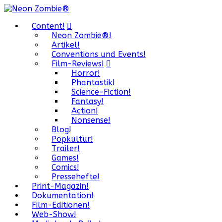
Content!
Neon Zombie®!
Artikel!
Conventions und Events!
Film-Reviews!
Horror!
Phantastik!
Science-Fiction!
Fantasy!
Action!
Nonsense!
Blog!
Popkultur!
Trailer!
Games!
Comics!
Pressehefte!
Print-Magazin!
Dokumentation!
Film-Editionen!
Web-Show!