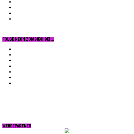
FOLGE NEON ZOMBIE® BEI …
Facebook
YouTube
Instagram
Vimeo
Twitter
tumblr.
RSS
WERBEPARTNER