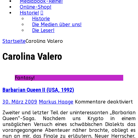
Mediabook-Reihe!
Online-Shop!
Historie!
Historie
Die Medien über uns!
Die Leser!
Startseite
Carolina Valero
Carolina Valero
Fantasy!
Barbarian Queen II (USA, 1992)
fü
30. März 2009
Markus Haage
Kommentare deaktiviert
Ba
Zweiter und letzter Teil der uninteressanten „Barbarian
Q
Queen“-Saga. Nachdem uns Krypto in einem
II
unsäglichen Versuch eines schwäbischen Dialekts das
(U
vorangegangene Abenteuer näher brachte, obliegt es
19
nun an mir, das Finale zu erläutern. Neuer Herrscher,