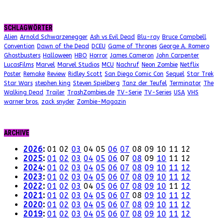
SCHLAGWÖRTER
Alien
Arnold Schwarzenegger
Ash vs Evil Dead
Blu-ray
Bruce Campbell
Convention
Dawn of the Dead
DCEU
Game of Thrones
George A. Romero
Ghostbusters
Halloween
HBO
Horror
James Cameron
John Carpenter
LucasFilms
Marvel
Marvel Studios
MCU
Nachruf
Neon Zombie
Netflix
Poster
Remake
Review
Ridley Scott
San Diego Comic Con
Sequel
Star Trek
Star Wars
stephen king
Steven Spielberg
Tanz der Teufel
Terminator
The
Walking Dead
Trailer
TrashZombies.de
TV-Serie
TV-Series
USA
VHS
warner bros.
zack snyder
Zombie-Magazin
ARCHIVE
2026
:
01
02
03
04
05
06
07
08
09
10
11
12
2025
:
01
02
03
04
05
06
07
08
09
10
11
12
2024
:
01
02
03
04
05
06
07
08
09
10
11
12
2023
:
01
02
03
04
05
06
07
08
09
10
11
12
2022
:
01
02
03
04
05
06
07
08
09
10
11
12
2021
:
01
02
03
04
05
06
07
08
09
10
11
12
2020
:
01
02
03
04
05
06
07
08
09
10
11
12
2019
:
01
02
03
04
05
06
07
08
09
10
11
12