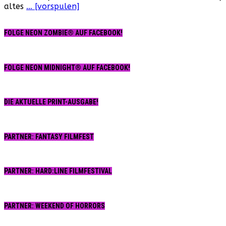
altes
… [vorspulen]
FOLGE NEON ZOMBIE® AUF FACEBOOK!
FOLGE NEON MIDNIGHT® AUF FACEBOOK!
DIE AKTUELLE PRINT-AUSGABE!
PARTNER: FANTASY FILMFEST
PARTNER: HARD:LINE FILMFESTIVAL
PARTNER: WEEKEND OF HORRORS