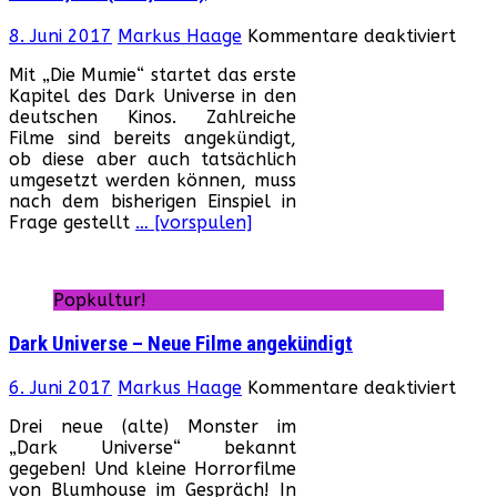
für
8. Juni 2017
Markus Haage
Kommentare deaktiviert
Mumi
Mit „Die Mumie“ startet das erste
Die
Kapitel des Dark Universe in den
(USA
deutschen Kinos. Zahlreiche
2017
Filme sind bereits angekündigt,
ob diese aber auch tatsächlich
umgesetzt werden können, muss
nach dem bisherigen Einspiel in
Frage gestellt
… [vorspulen]
Popkultur!
Dark Universe – Neue Filme angekündigt
für
6. Juni 2017
Markus Haage
Kommentare deaktiviert
Dark
Drei neue (alte) Monster im
Univ
„Dark Universe“ bekannt
–
gegeben! Und kleine Horrorfilme
Neu
von Blumhouse im Gespräch! In
Film