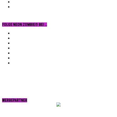
FOLGE NEON ZOMBIE® BEI …
Facebook
YouTube
Instagram
Vimeo
Twitter
tumblr.
RSS
WERBEPARTNER