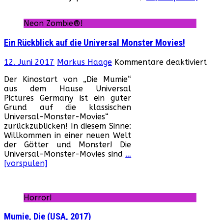
zu
Box
Neon Zombie®!
Off
Ein Rückblick auf die Universal Monster Movies!
für
12. Juni 2017
Markus Haage
Kommentare deaktiviert
Ein
Der Kinostart von „Die Mumie“
Rüc
aus dem Hause Universal
auf
Pictures Germany ist ein guter
die
Grund auf die klassischen
Uni
Universal-Monster-Movies“
Mon
zurückzublicken! In diesem Sinne:
Mov
Willkommen in einer neuen Welt
der Götter und Monster! Die
Universal-Monster-Movies sind
…
[vorspulen]
Horror!
Mumie, Die (USA, 2017)