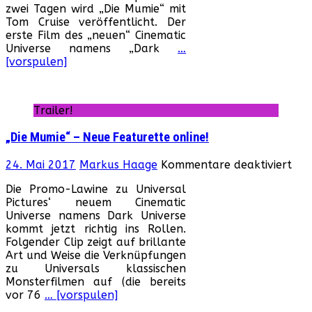
zwei Tagen wird „Die Mumie“ mit
ange
Tom Cruise veröffentlicht. Der
erste Film des „neuen“ Cinematic
Universe namens „Dark
…
[vorspulen]
Trailer!
„Die Mumie“ – Neue Featurette online!
für
24. Mai 2017
Markus Haage
Kommentare deaktiviert
„Die
Die Promo-Lawine zu Universal
Mum
Pictures‘ neuem Cinematic
–
Universe namens Dark Universe
Neu
kommt jetzt richtig ins Rollen.
Fea
Folgender Clip zeigt auf brillante
onl
Art und Weise die Verknüpfungen
zu Universals klassischen
Monsterfilmen auf (die bereits
vor 76
… [vorspulen]