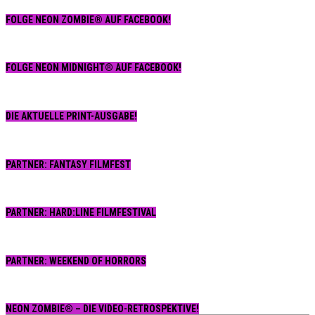
FOLGE NEON ZOMBIE® AUF FACEBOOK!
FOLGE NEON MIDNIGHT® AUF FACEBOOK!
DIE AKTUELLE PRINT-AUSGABE!
PARTNER: FANTASY FILMFEST
PARTNER: HARD:LINE FILMFESTIVAL
PARTNER: WEEKEND OF HORRORS
NEON ZOMBIE® – DIE VIDEO-RETROSPEKTIVE!