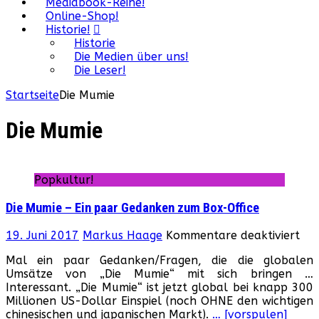
Mediabook-Reihe!
Online-Shop!
Historie!
Historie
Die Medien über uns!
Die Leser!
Startseite
Die Mumie
Die Mumie
Popkultur!
Die Mumie – Ein paar Gedanken zum Box-Office
für
19. Juni 2017
Markus Haage
Kommentare deaktiviert
Die
Mal ein paar Gedanken/Fragen, die die globalen
Mu
Umsätze von „Die Mumie“ mit sich bringen …
–
Interessant. „Die Mumie“ ist jetzt global bei knapp 300
Ein
Millionen US-Dollar Einspiel (noch OHNE den wichtigen
paa
chinesischen und japanischen Markt).
… [vorspulen]
Ge