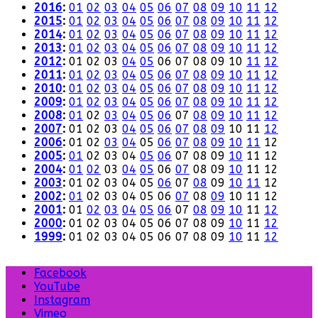
2016
:
01
02
03
04
05
06
07
08
09
10
11
12
2015
:
01
02
03
04
05
06
07
08
09
10
11
12
2014
:
01
02
03
04
05
06
07
08
09
10
11
12
2013
:
01
02
03
04
05
06
07
08
09
10
11
12
2012
:
01
02
03
04
05
06
07
08
09
10
11
12
2011
:
01
02
03
04
05
06
07
08
09
10
11
12
2010
:
01
02
03
04
05
06
07
08
09
10
11
12
2009
:
01
02
03
04
05
06
07
08
09
10
11
12
2008
:
01
02
03
04
05
06
07
08
09
10
11
12
2007
:
01
02
03
04
05
06
07
08
09
10
11
12
2006
:
01
02
03
04
05
06
07
08
09
10
11
12
2005
:
01
02
03
04
05
06
07
08
09
10
11
12
2004
:
01
02
03
04
05
06
07
08
09
10
11
12
2003
:
01
02
03
04
05
06
07
08
09
10
11
12
2002
:
01
02
03
04
05
06
07
08
09
10
11
12
2001
:
01
02
03
04
05
06
07
08
09
10
11
12
2000
:
01
02
03
04
05
06
07
08
09
10
11
12
1999
:
01
02
03
04
05
06
07
08
09
10
11
12
Facebook
YouTube
Instagram
Vimeo