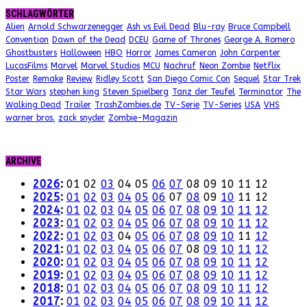
SCHLAGWÖRTER
Alien
Arnold Schwarzenegger
Ash vs Evil Dead
Blu-ray
Bruce Campbell
Convention
Dawn of the Dead
DCEU
Game of Thrones
George A. Romero
Ghostbusters
Halloween
HBO
Horror
James Cameron
John Carpenter
LucasFilms
Marvel
Marvel Studios
MCU
Nachruf
Neon Zombie
Netflix
Poster
Remake
Review
Ridley Scott
San Diego Comic Con
Sequel
Star Trek
Star Wars
stephen king
Steven Spielberg
Tanz der Teufel
Terminator
The
Walking Dead
Trailer
TrashZombies.de
TV-Serie
TV-Series
USA
VHS
warner bros.
zack snyder
Zombie-Magazin
ARCHIVE
2026
:
01
02
03
04
05
06
07
08
09
10
11
12
2025
:
01
02
03
04
05
06
07
08
09
10
11
12
2024
:
01
02
03
04
05
06
07
08
09
10
11
12
2023
:
01
02
03
04
05
06
07
08
09
10
11
12
2022
:
01
02
03
04
05
06
07
08
09
10
11
12
2021
:
01
02
03
04
05
06
07
08
09
10
11
12
2020
:
01
02
03
04
05
06
07
08
09
10
11
12
2019
:
01
02
03
04
05
06
07
08
09
10
11
12
2018
:
01
02
03
04
05
06
07
08
09
10
11
12
2017
:
01
02
03
04
05
06
07
08
09
10
11
12