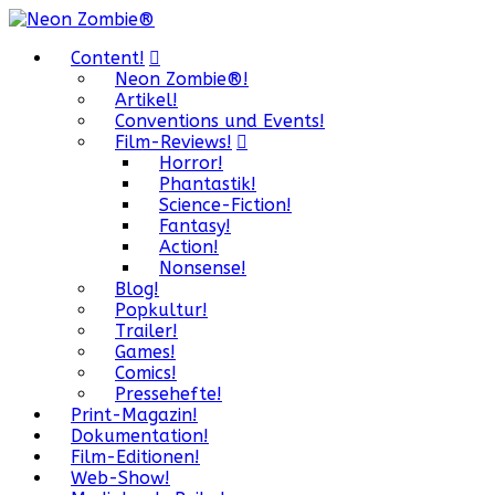
Content!
Neon Zombie®!
Artikel!
Conventions und Events!
Film-Reviews!
Horror!
Phantastik!
Science-Fiction!
Fantasy!
Action!
Nonsense!
Blog!
Popkultur!
Trailer!
Games!
Comics!
Pressehefte!
Print-Magazin!
Dokumentation!
Film-Editionen!
Web-Show!