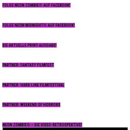
FOLGE NEON ZOMBIE® AUF FACEBOOK!
FOLGE NEON MIDNIGHT® AUF FACEBOOK!
DIE AKTUELLE PRINT-AUSGABE!
PARTNER: FANTASY FILMFEST
PARTNER: HARD:LINE FILMFESTIVAL
PARTNER: WEEKEND OF HORRORS
NEON ZOMBIE® – DIE VIDEO-RETROSPEKTIVE!