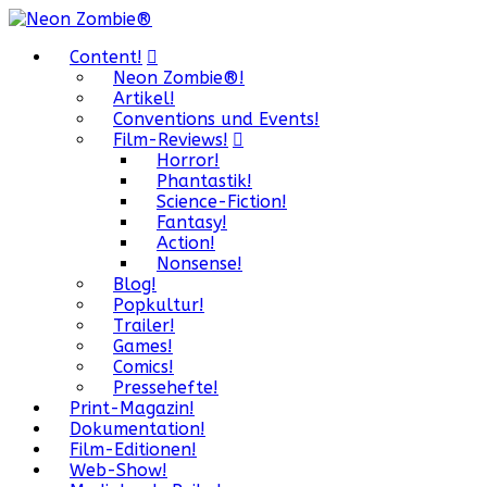
Content!
Neon Zombie®!
Artikel!
Conventions und Events!
Film-Reviews!
Horror!
Phantastik!
Science-Fiction!
Fantasy!
Action!
Nonsense!
Blog!
Popkultur!
Trailer!
Games!
Comics!
Pressehefte!
Print-Magazin!
Dokumentation!
Film-Editionen!
Web-Show!