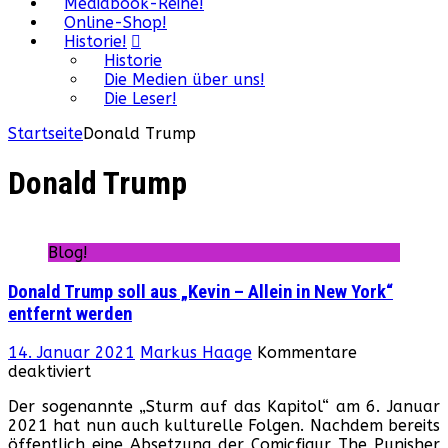
Mediabook-Reihe!
Online-Shop!
Historie!
Historie
Die Medien über uns!
Die Leser!
Startseite
Donald Trump
Donald Trump
Blog!
Donald Trump soll aus „Kevin – Allein in New York“
entfernt werden
14. Januar 2021
Markus Haage
Kommentare
für
deaktiviert
Donald
Der sogenannte „Sturm auf das Kapitol“ am 6. Januar
Trump
2021 hat nun auch kulturelle Folgen. Nachdem bereits
soll
öffentlich eine Absetzung der Comicfigur The Punisher
aus