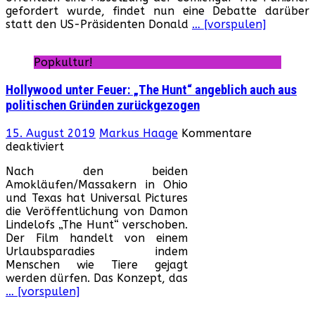
gefordert wurde, findet nun eine Debatte darüber
„Kevin
statt den US-Präsidenten Donald
… [vorspulen]
–
Allein
in
Popkultur!
New
York“
Hollywood unter Feuer: „The Hunt“ angeblich auch aus
entfernt
politischen Gründen zurückgezogen
werden
15. August 2019
Markus Haage
Kommentare
für
deaktiviert
Hollywood
Nach den beiden
unter
Amokläufen/Massakern in Ohio
Feuer:
und Texas hat Universal Pictures
„The
die Veröffentlichung von Damon
Hunt“
Lindelofs „The Hunt“ verschoben.
angeblich
Der Film handelt von einem
auch
Urlaubsparadies indem
aus
Menschen wie Tiere gejagt
politischen
werden dürfen. Das Konzept, das
Gründen
… [vorspulen]
zurückgezogen