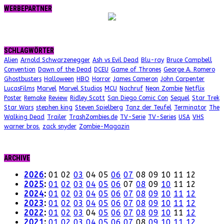
WERBEPARTNER
SCHLAGWÖRTER
Alien
Arnold Schwarzenegger
Ash vs Evil Dead
Blu-ray
Bruce Campbell
Convention
Dawn of the Dead
DCEU
Game of Thrones
George A. Romero
Ghostbusters
Halloween
HBO
Horror
James Cameron
John Carpenter
LucasFilms
Marvel
Marvel Studios
MCU
Nachruf
Neon Zombie
Netflix
Poster
Remake
Review
Ridley Scott
San Diego Comic Con
Sequel
Star Trek
Star Wars
stephen king
Steven Spielberg
Tanz der Teufel
Terminator
The
Walking Dead
Trailer
TrashZombies.de
TV-Serie
TV-Series
USA
VHS
warner bros.
zack snyder
Zombie-Magazin
ARCHIVE
2026
:
01
02
03
04
05
06
07
08
09
10
11
12
2025
:
01
02
03
04
05
06
07
08
09
10
11
12
2024
:
01
02
03
04
05
06
07
08
09
10
11
12
2023
:
01
02
03
04
05
06
07
08
09
10
11
12
2022
:
01
02
03
04
05
06
07
08
09
10
11
12
2021
:
01
02
03
04
05
06
07
08
09
10
11
12