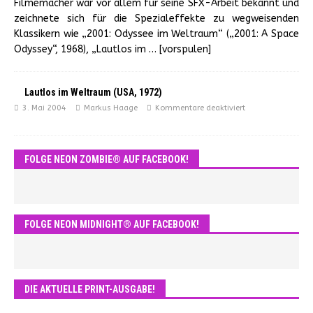
Filmemacher war vor allem für seine SFX-Arbeit bekannt und
zeichnete sich für die Spezialeffekte zu wegweisenden
Klassikern wie „2001: Odyssee im Weltraum“ („2001: A Space
Odyssey“, 1968), „Lautlos im
… [vorspulen]
Lautlos im Weltraum (USA, 1972)
3. Mai 2004
Markus Haage
Kommentare deaktiviert
FOLGE NEON ZOMBIE® AUF FACEBOOK!
FOLGE NEON MIDNIGHT® AUF FACEBOOK!
DIE AKTUELLE PRINT-AUSGABE!