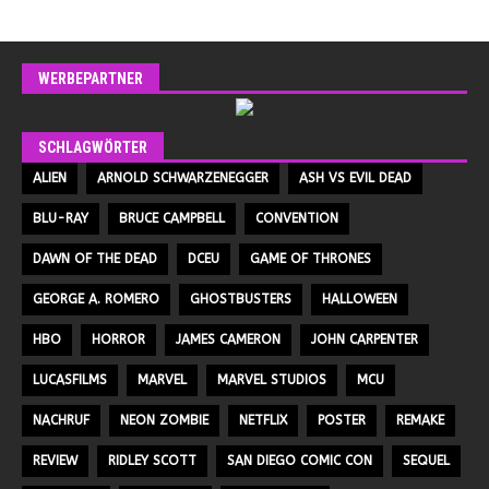
WERBEPARTNER
SCHLAGWÖRTER
ALIEN
ARNOLD SCHWARZENEGGER
ASH VS EVIL DEAD
BLU-RAY
BRUCE CAMPBELL
CONVENTION
DAWN OF THE DEAD
DCEU
GAME OF THRONES
GEORGE A. ROMERO
GHOSTBUSTERS
HALLOWEEN
HBO
HORROR
JAMES CAMERON
JOHN CARPENTER
LUCASFILMS
MARVEL
MARVEL STUDIOS
MCU
NACHRUF
NEON ZOMBIE
NETFLIX
POSTER
REMAKE
REVIEW
RIDLEY SCOTT
SAN DIEGO COMIC CON
SEQUEL