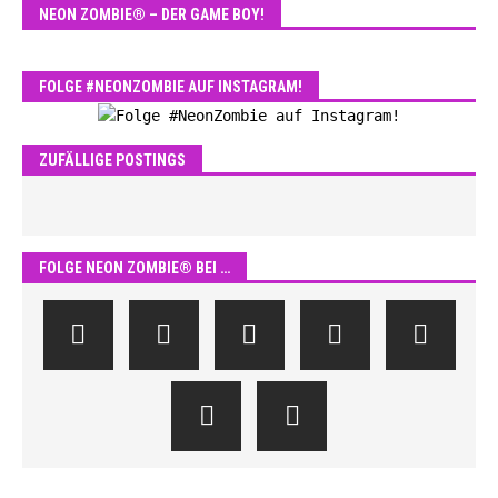
NEON ZOMBIE® – DER GAME BOY!
FOLGE #NEONZOMBIE AUF INSTAGRAM!
ZUFÄLLIGE POSTINGS
FOLGE NEON ZOMBIE® BEI …