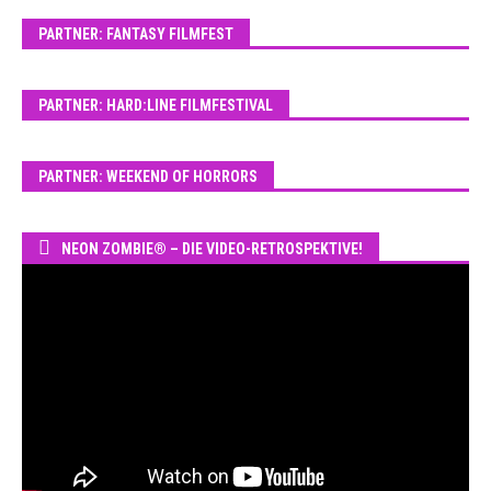
PARTNER: FANTASY FILMFEST
PARTNER: HARD:LINE FILMFESTIVAL
PARTNER: WEEKEND OF HORRORS
NEON ZOMBIE® – DIE VIDEO-RETROSPEKTIVE!