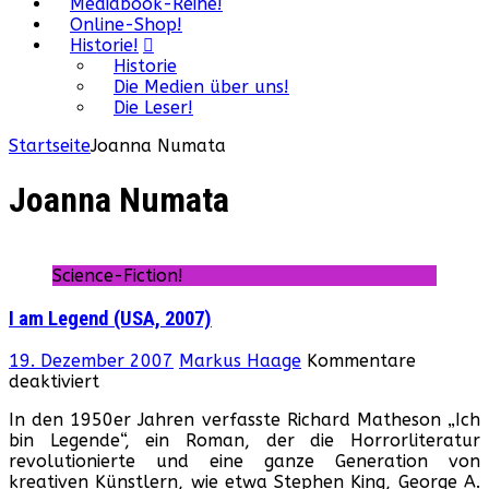
Mediabook-Reihe!
Online-Shop!
Historie!
Historie
Die Medien über uns!
Die Leser!
Startseite
Joanna Numata
Joanna Numata
Science-Fiction!
I am Legend (USA, 2007)
19. Dezember 2007
Markus Haage
Kommentare
für
deaktiviert
I
In den 1950er Jahren verfasste Richard Matheson „Ich
am
bin Legende“, ein Roman, der die Horrorliteratur
Legend
revolutionierte und eine ganze Generation von
(USA,
kreativen Künstlern, wie etwa Stephen King, George A.
2007)