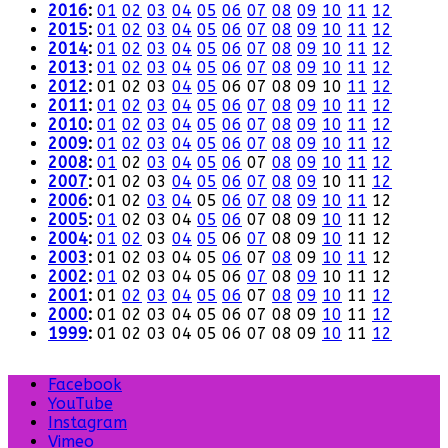
2016
:
01
02
03
04
05
06
07
08
09
10
11
12
2015
:
01
02
03
04
05
06
07
08
09
10
11
12
2014
:
01
02
03
04
05
06
07
08
09
10
11
12
2013
:
01
02
03
04
05
06
07
08
09
10
11
12
2012
:
01
02
03
04
05
06
07
08
09
10
11
12
2011
:
01
02
03
04
05
06
07
08
09
10
11
12
2010
:
01
02
03
04
05
06
07
08
09
10
11
12
2009
:
01
02
03
04
05
06
07
08
09
10
11
12
2008
:
01
02
03
04
05
06
07
08
09
10
11
12
2007
:
01
02
03
04
05
06
07
08
09
10
11
12
2006
:
01
02
03
04
05
06
07
08
09
10
11
12
2005
:
01
02
03
04
05
06
07
08
09
10
11
12
2004
:
01
02
03
04
05
06
07
08
09
10
11
12
2003
:
01
02
03
04
05
06
07
08
09
10
11
12
2002
:
01
02
03
04
05
06
07
08
09
10
11
12
2001
:
01
02
03
04
05
06
07
08
09
10
11
12
2000
:
01
02
03
04
05
06
07
08
09
10
11
12
1999
:
01
02
03
04
05
06
07
08
09
10
11
12
Facebook
YouTube
Instagram
Vimeo