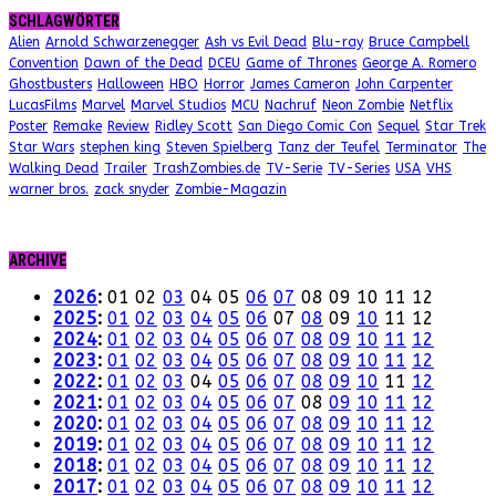
SCHLAGWÖRTER
Alien
Arnold Schwarzenegger
Ash vs Evil Dead
Blu-ray
Bruce Campbell
Convention
Dawn of the Dead
DCEU
Game of Thrones
George A. Romero
Ghostbusters
Halloween
HBO
Horror
James Cameron
John Carpenter
LucasFilms
Marvel
Marvel Studios
MCU
Nachruf
Neon Zombie
Netflix
Poster
Remake
Review
Ridley Scott
San Diego Comic Con
Sequel
Star Trek
Star Wars
stephen king
Steven Spielberg
Tanz der Teufel
Terminator
The
Walking Dead
Trailer
TrashZombies.de
TV-Serie
TV-Series
USA
VHS
warner bros.
zack snyder
Zombie-Magazin
ARCHIVE
2026
:
01
02
03
04
05
06
07
08
09
10
11
12
2025
:
01
02
03
04
05
06
07
08
09
10
11
12
2024
:
01
02
03
04
05
06
07
08
09
10
11
12
2023
:
01
02
03
04
05
06
07
08
09
10
11
12
2022
:
01
02
03
04
05
06
07
08
09
10
11
12
2021
:
01
02
03
04
05
06
07
08
09
10
11
12
2020
:
01
02
03
04
05
06
07
08
09
10
11
12
2019
:
01
02
03
04
05
06
07
08
09
10
11
12
2018
:
01
02
03
04
05
06
07
08
09
10
11
12
2017
:
01
02
03
04
05
06
07
08
09
10
11
12