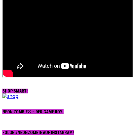
SHOP SMART!
NEON ZOMBIE® – DER GAME BOY!
FOLGE #NEONZOMBIE AUF INSTAGRAM!