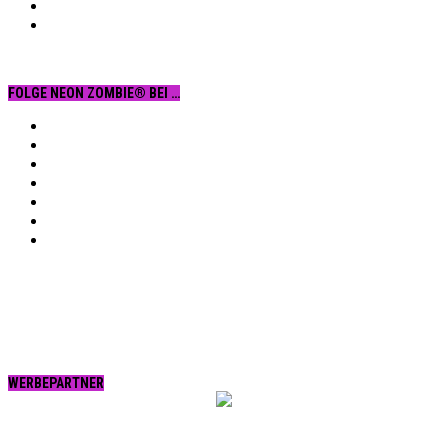
FOLGE NEON ZOMBIE® BEI …
Facebook
YouTube
Instagram
Vimeo
Twitter
tumblr.
RSS
WERBEPARTNER