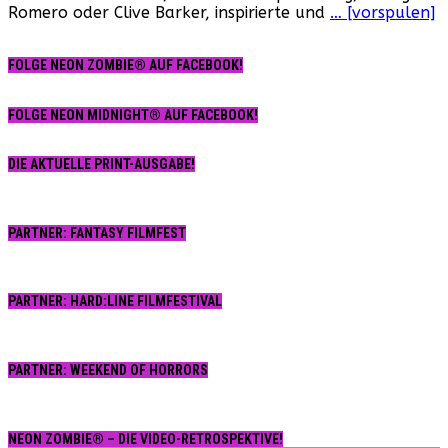
Romero oder Clive Barker, inspirierte und
… [vorspulen]
FOLGE NEON ZOMBIE® AUF FACEBOOK!
FOLGE NEON MIDNIGHT® AUF FACEBOOK!
DIE AKTUELLE PRINT-AUSGABE!
PARTNER: FANTASY FILMFEST
PARTNER: HARD:LINE FILMFESTIVAL
PARTNER: WEEKEND OF HORRORS
NEON ZOMBIE® – DIE VIDEO-RETROSPEKTIVE!