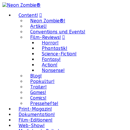
Content!
Neon Zombie®!
Artikel!
Conventions und Events!
Film-Reviews!
Horror!
Phantastik!
Science-Fiction!
Fantasy!
Action!
Nonsense!
Blog!
Popkultur!
Trailer!
Games!
Comics!
Pressehefte!
Print-Magazin!
Dokumentation!
Film-Editionen!
Web-Show!